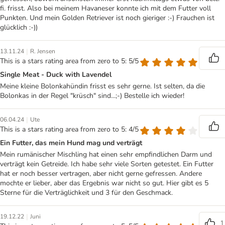
fi. frisst. Also bei meinem Havaneser konnte ich mit dem Futter voll
Punkten. Und mein Golden Retriever ist noch gieriger :-) Frauchen ist
glücklich :-))
|
13.11.24
R. Jensen
This is a stars rating area from zero to 5: 5/5
Single Meat - Duck with Lavendel
Meine kleine Bolonkahündin frisst es sehr gerne. Ist selten, da die
Bolonkas in der Regel "krüsch" sind...;-) Bestelle ich wieder!
|
06.04.24
Ute
This is a stars rating area from zero to 5: 4/5
Ein Futter, das mein Hund mag und verträgt
Mein rumänischer Mischling hat einen sehr empfindlichen Darm und
verträgt kein Getreide. Ich habe sehr viele Sorten getestet. Ein Futter
hat er noch besser vertragen, aber nicht gerne gefressen. Andere
mochte er lieber, aber das Ergebnis war nicht so gut. Hier gibt es 5
Sterne für die Verträglichkeit und 3 für den Geschmack.
|
19.12.22
Juni
1