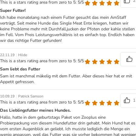
2
This is a stars rating area from zero to 5: 5/5
Super Futter!
Ich habe monatelang nach einem Futter gesucht das mein AmStaff
verträgt. Seit meine Hunde das Single Meat Ente kriegen, hatten wir
keine Probleme mehr mit Durchfall,jucken der Pfoten oder kahle stellen
im Fell. Vom Preis Leistungsverhältnis ist es einfach top. Endlich haben
wir das richtige Futter gefunden!
|
22.11.19
Hilde
This is a stars rating area from zero to 5: 5/5
Sam liebt das Futter
Sam ist manchmal mäkelig mit dem Futter. Aber dieses hier hat er mit
Appetit gefressen.
|
10.09.19
Patrick Samson
1
This is a stars rating area from zero to 5: 5/5
Das Lieblingsfutter meines Hundes.
Hallo, hatte in dem geburtstags Paket von Zooplus eine
Probierpackung von diesem Hundefutter drin gehabt. Mein Hund hat es
vom ersten Augenblick an geliebt. Ich musste lediglich die Menge ein
wenig anpassen, weil das Futter was sie vorher bekommen hat weniger