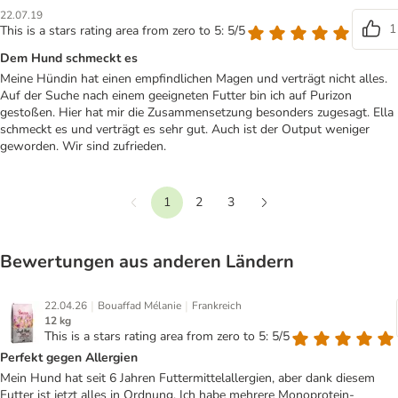
22.07.19
1
This is a stars rating area from zero to 5: 5/5
Dem Hund schmeckt es
Meine Hündin hat einen empfindlichen Magen und verträgt nicht alles.
Auf der Suche nach einem geeigneten Futter bin ich auf Purizon
gestoßen. Hier hat mir die Zusammensetzung besonders zugesagt. Ella
schmeckt es und verträgt es sehr gut. Auch ist der Output weniger
geworden. Wir sind zufrieden.
1
2
3
Vorherige
Weiter
Bewertungen aus anderen Ländern
|
|
22.04.26
Bouaffad Mélanie
Frankreich
12 kg
This is a stars rating area from zero to 5: 5/5
Perfekt gegen Allergien
Mein Hund hat seit 6 Jahren Futtermittelallergien, aber dank diesem
Futter ist jetzt alles in Ordnung. Ich habe mehrere Monoprotein-