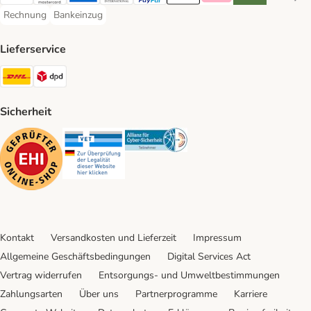
Visa Payment Method
Mastercard Payment Method
American Express Payment Method
Diners Club Payment Method
PayPal Payment Method
Apple Pay Payment Method
Klarna Payment Method
Riverty Payment 
Google P
Rechnung
Bankeinzug
Rechnung Payment Method
Bankeinzug Payment Method
Lieferservice
DHL Shipping Method
DPD Shipping Method
Sicherheit
Security
Security
Security
Kontakt
Versandkosten und Lieferzeit
Impressum
Allgemeine Geschäftsbedingungen
Digital Services Act
Vertrag widerrufen
Entsorgungs- und Umweltbestimmungen
Zahlungsarten
Über uns
Partnerprogramme
Karriere