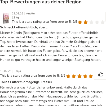
Top‑Bewertungen aus deiner Region
|
22.03.26
Anette
12 kg
This is a stars rating area from zero to 5: 2/5
Schmeckt offensichtlich, aber...
Meiner Hündin (Bodeguero Mix) schmeckt das Futter offensichtlich
sehr, aber sie hat Blähungen. Sie furzt (Entschuldigung) den ganzen
Tag, hat teilweise auch Durchfall und hat 2x mehr Stuhlgang als bei
dem anderen Futter. Davon dann immer 1 oder 2 als Durchfall, der
andere normal. Ich hatte das Futter gekauft, weil sie das andere nicht
mehr so gerne fraß und weil ich in den Bewertungen las, dass die
Hunde es gut vertragen haben und sogar weniger Stuhlgang hatten.
|
19.02.25
Tanja
This is a stars rating area from zero to 5: 5/5
Tolles Futter für mägelige Fresser
Für mich war das Futter bisher unbekannt. Hatte durch das
Bonusprogramm eine Futterprobe bestellt. Bin sehr glücklich darüber,
dass ich es probiert habe. Mein Havaneser, wählerisch und ängstlich,
hat sogar nach Ankunft mittags das Futter mit Lust und Freude
gefressen, obwohl ansonsten immer erst nachmittags etwas von belc.