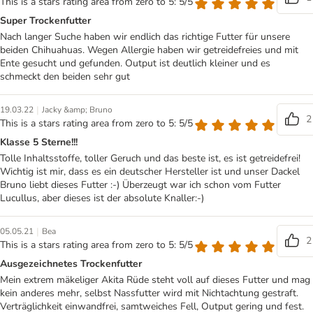
This is a stars rating area from zero to 5: 5/5
Super Trockenfutter
Nach langer Suche haben wir endlich das richtige Futter für unsere
beiden Chihuahuas. Wegen Allergie haben wir getreidefreies und mit
Ente gesucht und gefunden. Output ist deutlich kleiner und es
schmeckt den beiden sehr gut
|
19.03.22
Jacky &amp; Bruno
2
This is a stars rating area from zero to 5: 5/5
Klasse 5 Sterne!!!
Tolle Inhaltsstoffe, toller Geruch und das beste ist, es ist getreidefrei!
Wichtig ist mir, dass es ein deutscher Hersteller ist und unser Dackel
Bruno liebt dieses Futter :-) Überzeugt war ich schon vom Futter
Lucullus, aber dieses ist der absolute Knaller:-)
|
05.05.21
Bea
2
This is a stars rating area from zero to 5: 5/5
Ausgezeichnetes Trockenfutter
Mein extrem mäkeliger Akita Rüde steht voll auf dieses Futter und mag
kein anderes mehr, selbst Nassfutter wird mit Nichtachtung gestraft.
Verträglichkeit einwandfrei, samtweiches Fell, Output gering und fest.