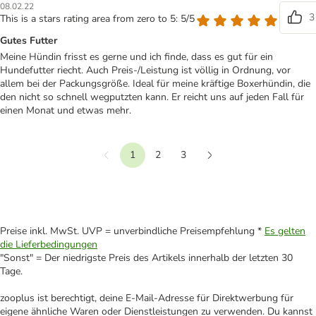
08.02.22
3
This is a stars rating area from zero to 5: 5/5
Gutes Futter
Meine Hündin frisst es gerne und ich finde, dass es gut für ein
Hundefutter riecht. Auch Preis-/Leistung ist völlig in Ordnung, vor
allem bei der Packungsgröße. Ideal für meine kräftige Boxerhündin, die
den nicht so schnell wegputzten kann. Er reicht uns auf jeden Fall für
einen Monat und etwas mehr.
1
2
3
Vorherige
Weiter
Preise inkl. MwSt. UVP = unverbindliche Preisempfehlung *
Es gelten
die Lieferbedingungen
"Sonst" = Der niedrigste Preis des Artikels innerhalb der letzten 30
Tage.
zooplus ist berechtigt, deine E-Mail-Adresse für Direktwerbung für
eigene ähnliche Waren oder Dienstleistungen zu verwenden. Du kannst