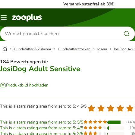
Versandkostenfrei ab 39€
Menü
Produkte
suchen
Hundefutter & Zubehör
Hundefutter trocken
Josera
JosiDog Adul
184 Bewertungen für
JosiDog Adult Sensitive
Produktbild hochladen
This is a stars rating area from zero to 5: 4.5/5
This is a stars rating area from zero to 5: 5/5
(
143
)
This is a stars rating area from zero to 5: 4/5
(
19
)
This is a stars rating area from zero to 5: 3/5
(
8
)