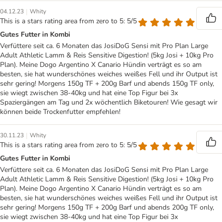
|
04.12.23
Whity
This is a stars rating area from zero to 5: 5/5
Gutes Futter in Kombi
Verfüttere seit ca. 6 Monaten das JosiDoG Sensi mit Pro Plan Large
Adult Athletic Lamm & Reis Sensitive Digestion! (5kg Josi + 10kg Pro
Plan). Meine Dogo Argentino X Canario Hündin verträgt es so am
besten, sie hat wunderschönes weiches weißes Fell und ihr Output ist
sehr gering! Morgens 150g TF + 200g Barf und abends 150g TF only,
sie wiegt zwischen 38-40kg und hat eine Top Figur bei 3x
Spaziergängen am Tag und 2x wöchentlich Biketouren! Wie gesagt wir
können beide Trockenfutter empfehlen!
|
30.11.23
Whity
This is a stars rating area from zero to 5: 5/5
Gutes Futter in Kombi
Verfüttere seit ca. 6 Monaten das JosiDoG Sensi mit Pro Plan Large
Adult Athletic Lamm & Reis Sensitive Digestion! (5kg Josi + 10kg Pro
Plan). Meine Dogo Argentino X Canario Hündin verträgt es so am
besten, sie hat wunderschönes weiches weißes Fell und ihr Output ist
sehr gering! Morgens 150g TF + 200g Barf und abends 200g TF only,
sie wiegt zwischen 38-40kg und hat eine Top Figur bei 3x