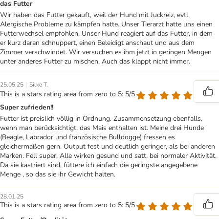
das Futter
Wir haben das Futter gekauft, weil der Hund mit Juckreiz, evtl
Alergische Probleme zu kämpfen hatte. Unser Tierarzt hatte uns einen
Futterwechsel empfohlen. Unser Hund reagiert auf das Futter, in dem
er kurz daran schnuppert, einen Beleidigt anschaut und aus dem
Zimmer verschwindet. Wir versuchen es ihm jetzt in geringen Mengen
unter anderes Futter zu mischen. Auch das klappt nicht immer.
|
25.05.25
Silke T.
This is a stars rating area from zero to 5: 5/5
Super zufrieden!!
Futter ist preislich völlig in Ordnung. Zusammensetzung ebenfalls,
wenn man berücksichtigt, das Mais enthalten ist. Meine drei Hunde
(Beagle, Labrador und französische Bulldogge) fressen es
gleichermaßen gern. Output fest und deutlich geringer, als bei anderen
Marken. Fell super. Alle wirken gesund und satt, bei normaler Aktivität.
Da sie kastriert sind, füttere ich einfach die geringste angegebene
Menge , so das sie ihr Gewicht halten.
28.01.25
This is a stars rating area from zero to 5: 5/5