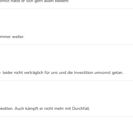
nst hätte er sich gern allein bedient
immer weiter.
ider nicht verträglich für uns und die Investition umsonst getan.
etten. Auch kämpft er nicht mehr mit Durchfall.