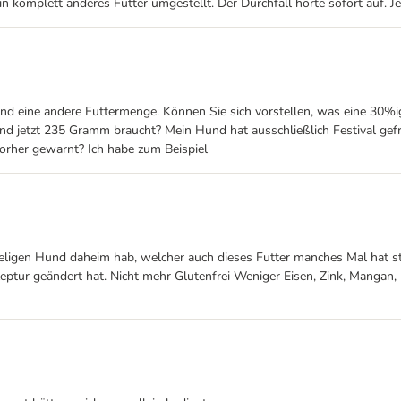
in komplett anderes Futter umgestellt. Der Durchfall hörte sofort auf. J
nd eine andere Futtermenge. Können Sie sich vorstellen, was eine 30%ig
und jetzt 235 Gramm braucht? Mein Hund hat ausschließlich Festival ge
orher gewarnt? Ich habe zum Beispiel
äkeligen Hund daheim hab, welcher auch dieses Futter manches Mal hat s
zeptur geändert hat. Nicht mehr Glutenfrei Weniger Eisen, Zink, Mangan,