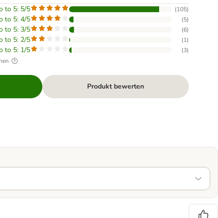
o to 5: 5/5
(
105
)
o to 5: 4/5
(
5
)
o to 5: 3/5
(
6
)
o to 5: 2/5
(
1
)
o to 5: 1/5
(
3
)
hen
Produkt bewerten