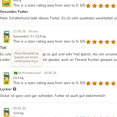
900 g
This is a stars rating area from zero to 5: 5/5
Gesundes Futter
Mein Schäferhund liebt dieses Futter. Es ist sehr qualitativ verarbeitet un
|
27.05.26
Nicole
Sparpaket: 2 x 12,5 kg
This is a stars rating area from zero to 5: 5/5
Toll
Diese Bewertung
Es schmeckt ihm, er verträgt es gut und sehr Fell glänzt. Als wir unse
basiert auf einem
Leider nicht günstig. Aber ich glaube, auch an Tierarzt Kosten gespart z
verifizierten Kauf.
|
Verifizierter Kauf
26.05.26
12,5 kg
This is a stars rating area from zero to 5: 5/5
Lecker 😋
Oskar ist ganz und gar zufrieden, Futter ist auch gut bekömmlich
09.05.26
12,5 kg