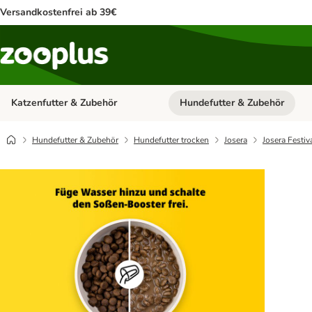
Versandkostenfrei ab 39€
Katzenfutter & Zubehör
Hundefutter & Zubehör
Kategorie-Menü öffnen: Katzenf
Hundefutter & Zubehör
Hundefutter trocken
Josera
Josera Festiv