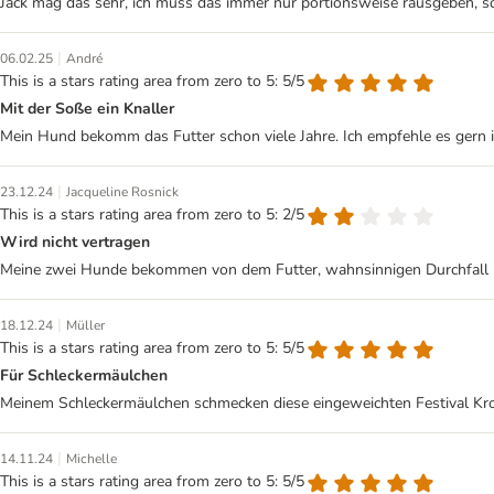
Jack mag das sehr, ich muss das immer nur portionsweise rausgeben, son
|
06.02.25
André
This is a stars rating area from zero to 5: 5/5
Mit der Soße ein Knaller
Mein Hund bekomm das Futter schon viele Jahre. Ich empfehle es gern 
|
23.12.24
Jacqueline Rosnick
This is a stars rating area from zero to 5: 2/5
Wird nicht vertragen
Meine zwei Hunde bekommen von dem Futter, wahnsinnigen Durchfall - le
|
18.12.24
Müller
This is a stars rating area from zero to 5: 5/5
Für Schleckermäulchen
Meinem Schleckermäulchen schmecken diese eingeweichten Festival Krok
|
14.11.24
Michelle
This is a stars rating area from zero to 5: 5/5