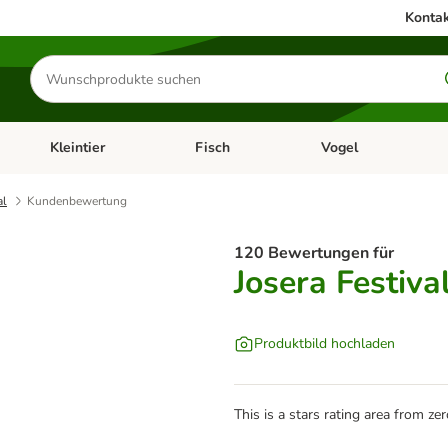
Kontak
Produkte
suchen
Kleintier
Fisch
Vogel
utter & Zubehör
Kategorie-Menü öffnen: Hundefutter & Zubehör
Kategorie-Menü öffnen: Kleintier
Kategorie-Menü öffnen
Ka
al
Kundenbewertung
120 Bewertungen für
Josera Festiva
Produktbild hochladen
This is a stars rating area from zer