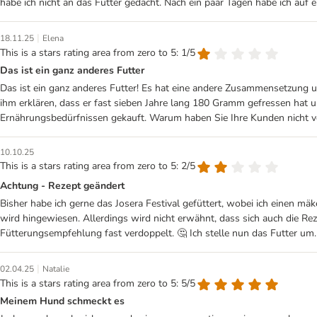
habe ich nicht an das Futter gedacht. Nach ein paar Tagen habe ich auf e
|
18.11.25
Elena
This is a stars rating area from zero to 5: 1/5
Das ist ein ganz anderes Futter
Das ist ein ganz anderes Futter! Es hat eine andere Zusammensetzung u
ihm erklären, dass er fast sieben Jahre lang 180 Gramm gefressen hat 
Ernährungsbedürfnissen gekauft. Warum haben Sie Ihre Kunden nicht v
10.10.25
This is a stars rating area from zero to 5: 2/5
Achtung - Rezept geändert
Bisher habe ich gerne das Josera Festival gefüttert, wobei ich einen m
wird hingewiesen. Allerdings wird nicht erwähnt, dass sich auch die Re
Fütterungsempfehlung fast verdoppelt. 🤔 Ich stelle nun das Futter um.
|
02.04.25
Natalie
This is a stars rating area from zero to 5: 5/5
Meinem Hund schmeckt es