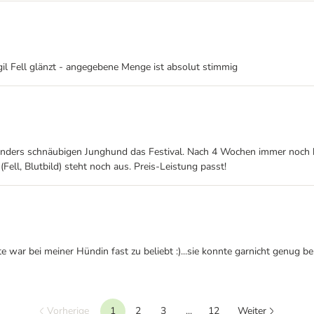
il Fell glänzt - angegebene Menge ist absolut stimmig
sonders schnäubigen Junghund das Festival. Nach 4 Wochen immer noch 
ell, Blutbild) steht noch aus. Preis-Leistung passt!
 war bei meiner Hündin fast zu beliebt :)...sie konnte garnicht genug bek
Vorherige
1
2
3
...
12
Weiter