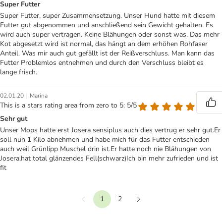
Super Futter
Super Futter, super Zusammensetzung. Unser Hund hatte mit diesem
Futter gut abgenommen und anschließend sein Gewicht gehalten. Es
wird auch super vertragen. Keine Blähungen oder sonst was. Das mehr
Kot abgesetzt wird ist normal, das hängt an dem erhöhen Rohfaser
Anteil. Was mir auch gut gefällt ist der Reißverschluss. Man kann das
Futter Problemlos entnehmen und durch den Verschluss bleibt es
lange frisch.
|
02.01.20
Marina
This is a stars rating area from zero to 5: 5/5
Sehr gut
Unser Mops hatte erst Josera sensiplus auch dies vertrug er sehr gut.Er
soll nun 1 Kilo abnehmen und habe mich für das Futter entschieden
auch weil Grünlipp Muschel drin ist.Er hatte noch nie Blähungen von
Josera,hat total glänzendes Fell(schwarz)Ich bin mehr zufrieden und ist
fit
1
2
Vorherige
Weiter