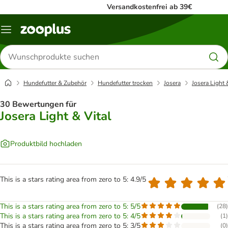
Versandkostenfrei ab 39€
Menü
Produkte
suchen
Hundefutter & Zubehör
Hundefutter trocken
Josera
Josera Light 
30 Bewertungen für
Josera Light & Vital
Produktbild hochladen
This is a stars rating area from zero to 5: 4.9/5
This is a stars rating area from zero to 5: 5/5
(
28
)
This is a stars rating area from zero to 5: 4/5
(
1
)
This is a stars rating area from zero to 5: 3/5
(
0
)