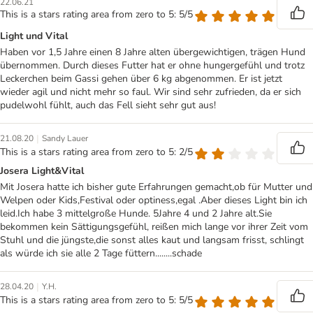
22.06.21
This is a stars rating area from zero to 5: 5/5
Light und Vital
Haben vor 1,5 Jahre einen 8 Jahre alten übergewichtigen, trägen Hund
übernommen. Durch dieses Futter hat er ohne hungergefühl und trotz
Leckerchen beim Gassi gehen über 6 kg abgenommen. Er ist jetzt
wieder agil und nicht mehr so faul. Wir sind sehr zufrieden, da er sich
pudelwohl fühlt, auch das Fell sieht sehr gut aus!
|
21.08.20
Sandy Lauer
This is a stars rating area from zero to 5: 2/5
Josera Light&Vital
Mit Josera hatte ich bisher gute Erfahrungen gemacht,ob für Mutter und
Welpen oder Kids,Festival oder optiness,egal .Aber dieses Light bin ich
leid.Ich habe 3 mittelgroße Hunde. 5Jahre 4 und 2 Jahre alt.Sie
bekommen kein Sättigungsgefühl, reißen mich lange vor ihrer Zeit vom
Stuhl und die jüngste,die sonst alles kaut und langsam frisst, schlingt
als würde ich sie alle 2 Tage füttern........schade
|
28.04.20
Y.H.
This is a stars rating area from zero to 5: 5/5