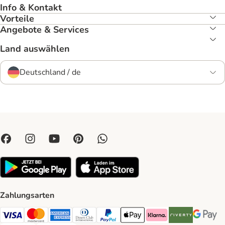
Info & Kontakt
Vorteile
Angebote & Services
Land auswählen
Deutschland / de
Zahlungsarten
Visa Payment Method
Mastercard Payment Method
American Express Payment Method
Diners Club Payment Method
PayPal Payment Method
Apple Pay Payment Method
Klarna Payment Method
Riverty Payment 
Google P