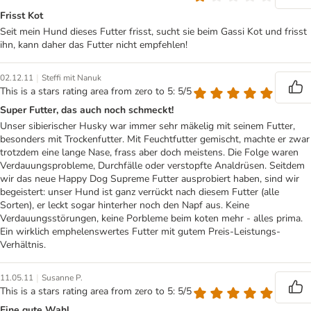
Frisst Kot
Seit mein Hund dieses Futter frisst, sucht sie beim Gassi Kot und frisst
ihn, kann daher das Futter nicht empfehlen!
|
02.12.11
Steffi mit Nanuk
This is a stars rating area from zero to 5: 5/5
Super Futter, das auch noch schmeckt!
Unser sibierischer Husky war immer sehr mäkelig mit seinem Futter,
besonders mit Trockenfutter. Mit Feuchtfutter gemischt, machte er zwar
trotzdem eine lange Nase, frass aber doch meistens. Die Folge waren
Verdauungsprobleme, Durchfälle oder verstopfte Analdrüsen. Seitdem
wir das neue Happy Dog Supreme Futter ausprobiert haben, sind wir
begeistert: unser Hund ist ganz verrückt nach diesem Futter (alle
Sorten), er leckt sogar hinterher noch den Napf aus. Keine
Verdauungsstörungen, keine Porbleme beim koten mehr - alles prima.
Ein wirklich emphelenswertes Futter mit gutem Preis-Leistungs-
Verhältnis.
|
11.05.11
Susanne P.
This is a stars rating area from zero to 5: 5/5
Eine gute Wahl