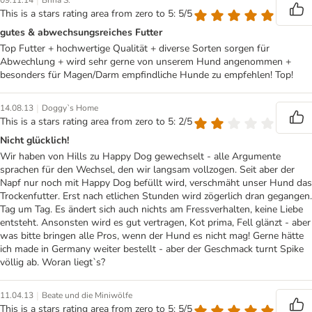
|
09.11.14
Brina S.
This is a stars rating area from zero to 5: 5/5
gutes & abwechsungsreiches Futter
Top Futter + hochwertige Qualität + diverse Sorten sorgen für
Abwechlung + wird sehr gerne von unserem Hund angenommen +
besonders für Magen/Darm empfindliche Hunde zu empfehlen! Top!
|
14.08.13
Doggy`s Home
This is a stars rating area from zero to 5: 2/5
Nicht glücklich!
Wir haben von Hills zu Happy Dog gewechselt - alle Argumente
sprachen für den Wechsel, den wir langsam vollzogen. Seit aber der
Napf nur noch mit Happy Dog befüllt wird, verschmäht unser Hund das
Trockenfutter. Erst nach etlichen Stunden wird zögerlich dran gegangen.
Tag um Tag. Es ändert sich auch nichts am Fressverhalten, keine Liebe
entsteht. Ansonsten wird es gut vertragen, Kot prima, Fell glänzt - aber
was bitte bringen alle Pros, wenn der Hund es nicht mag! Gerne hätte
ich made in Germany weiter bestellt - aber der Geschmack turnt Spike
völlig ab. Woran liegt`s?
|
11.04.13
Beate und die Miniwölfe
This is a stars rating area from zero to 5: 5/5