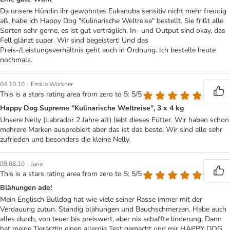
Da unsere Hündin ihr gewohntes Eukanuba sensitiv nicht mehr freudig
aß, habe ich Happy Dog "Kulinarische Weltreise" bestellt. Sie frißt alle
Sorten sehr gerne, es ist gut verträglich, In- und Output sind okay, das
Fell glänzt super. Wir sind begeistert! Und das
Preis-/Leistungsverhältnis geht auch in Ordnung. Ich bestelle heute
nochmals.
|
04.10.10
Emilia Würkner
This is a stars rating area from zero to 5: 5/5
Happy Dog Supreme "Kulinarische Weltreise", 3 x 4 kg
Unsere Nelly (Labrador 2 Jahre alt) liebt dieses Fütter. Wir haben schon
mehrere Marken ausprobiert aber das ist das beste. Wir sind alle sehr
zufrieden und besonders die kleine Nelly.
|
09.08.10
Jana
This is a stars rating area from zero to 5: 5/5
Blähungen ade!
Mein Englisch Bulldog hat wie viele seiner Rasse immer mit der
Verdauung zutun. Ständig blähungen und Bauchschmerzen. Habe auch
alles durch, von teuer bis preiswert, aber nix schaffte linderung. Dann
hat meine Tierärztin einen allergie Test gemacht und mir HAPPY DOG