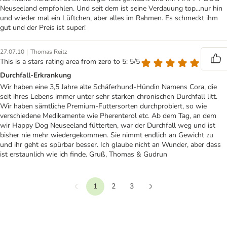
Neuseeland empfohlen. Und seit dem ist seine Verdauung top...nur hin
und wieder mal ein Lüftchen, aber alles im Rahmen. Es schmeckt ihm
gut und der Preis ist super!
|
27.07.10
Thomas Reitz
This is a stars rating area from zero to 5: 5/5
Durchfall-Erkrankung
Wir haben eine 3,5 Jahre alte Schäferhund-Hündin Namens Cora, die
seit ihres Lebens immer unter sehr starken chronischen Durchfall litt.
Wir haben sämtliche Premium-Futtersorten durchprobiert, so wie
verschiedene Medikamente wie Pherenterol etc. Ab dem Tag, an dem
wir Happy Dog Neuseeland fütterten, war der Durchfall weg und ist
bisher nie mehr wiedergekommen. Sie nimmt endlich an Gewicht zu
und ihr geht es spürbar besser. Ich glaube nicht an Wunder, aber dass
ist erstaunlich wie ich finde. Gruß, Thomas & Gudrun
1
2
3
Vorherige
Weiter