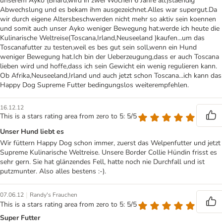
unserem Ayko (Briard,wird in zwei Wochen 6 Jahre alt)staendig
Abwechslung und es bekam ihm ausgezeichnet.Alles war supergut.Da
wir durch eigene Altersbeschwerden nicht mehr so aktiv sein koennen
und somit auch unser Ayko weniger Bewegung hat.werde ich heute die
Kulinarische Weltreise(Toscana,Irland,Neuseeland )kaufen...um das
Toscanafutter zu testen,weil es bes gut sein soll,wenn ein Hund
weniger Bewegung hat.Ich bin der Ueberzeugung,dass er auch Toscana
lieben wird und hoffe,dass ich sein Gewicht ein wenig regulieren kann.
Ob Afrika,Neuseeland,Irland und auch jetzt schon Toscana...ich kann das
Happy Dog Supreme Futter bedingungslos weiterempfehlen.
16.12.12
This is a stars rating area from zero to 5: 5/5
Unser Hund liebt es
Wir füttern Happy Dog schon immer, zuerst das Welpenfutter und jetzt
Supreme Kulinarische Weltreise. Unsere Border Collie Hündin frisst es
sehr gern. Sie hat glänzendes Fell, hatte noch nie Durchfall und ist
putzmunter. Also alles bestens :-).
|
07.06.12
Randy's Frauchen
This is a stars rating area from zero to 5: 5/5
Super Futter