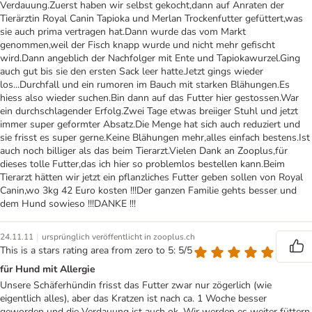
Verdauung.Zuerst haben wir selbst gekocht,dann auf Anraten der
Tierärztin Royal Canin Tapioka und Merlan Trockenfutter gefüttert,was
sie auch prima vertragen hat.Dann wurde das vom Markt
genommen,weil der Fisch knapp wurde und nicht mehr gefischt
wird.Dann angeblich der Nachfolger mit Ente und Tapiokawurzel.Ging
auch gut bis sie den ersten Sack leer hatte.Jetzt gings wieder
los...Durchfall und ein rumoren im Bauch mit starken Blähungen.Es
hiess also wieder suchen.Bin dann auf das Futter hier gestossen.War
ein durchschlagender Erfolg.Zwei Tage etwas breiiger Stuhl und jetzt
immer super geformter Absatz.Die Menge hat sich auch reduziert und
sie frisst es super gerne.Keine Blähungen mehr,alles einfach bestens.Ist
auch noch billiger als das beim Tierarzt.Vielen Dank an Zooplus,für
dieses tolle Futter,das ich hier so problemlos bestellen kann.Beim
Tierarzt hätten wir jetzt ein pflanzliches Futter geben sollen von Royal
Canin,wo 3kg 42 Euro kosten !!!Der ganzen Familie gehts besser und
dem Hund sowieso !!!DANKE !!!
|
24.11.11
ursprünglich veröffentlicht in zooplus.ch
This is a stars rating area from zero to 5: 5/5
für Hund mit Allergie
Unsere Schäferhündin frisst das Futter zwar nur zögerlich (wie
eigentlich alles), aber das Kratzen ist nach ca. 1 Woche besser
geworden und die Verdauung ist auch ok. Wir werden es weiter füttern,