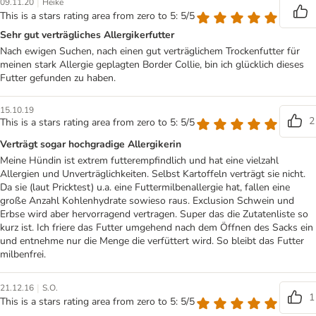
|
09.11.20
Heike
This is a stars rating area from zero to 5: 5/5
Sehr gut verträgliches Allergikerfutter
Nach ewigen Suchen, nach einen gut verträglichem Trockenfutter für
meinen stark Allergie geplagten Border Collie, bin ich glücklich dieses
Futter gefunden zu haben.
15.10.19
2
This is a stars rating area from zero to 5: 5/5
Verträgt sogar hochgradige Allergikerin
Meine Hündin ist extrem futterempfindlich und hat eine vielzahl
Allergien und Unverträglichkeiten. Selbst Kartoffeln verträgt sie nicht.
Da sie (laut Pricktest) u.a. eine Futtermilbenallergie hat, fallen eine
große Anzahl Kohlenhydrate sowieso raus. Exclusion Schwein und
Erbse wird aber hervorragend vertragen. Super das die Zutatenliste so
kurz ist. Ich friere das Futter umgehend nach dem Öffnen des Sacks ein
und entnehme nur die Menge die verfüttert wird. So bleibt das Futter
milbenfrei.
|
21.12.16
S.O.
1
This is a stars rating area from zero to 5: 5/5