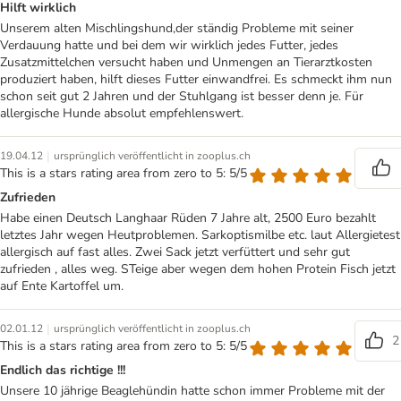
Hilft wirklich
Unserem alten Mischlingshund,der ständig Probleme mit seiner
Verdauung hatte und bei dem wir wirklich jedes Futter, jedes
Zusatzmittelchen versucht haben und Unmengen an Tierarztkosten
produziert haben, hilft dieses Futter einwandfrei. Es schmeckt ihm nun
schon seit gut 2 Jahren und der Stuhlgang ist besser denn je. Für
allergische Hunde absolut empfehlenswert.
|
19.04.12
ursprünglich veröffentlicht in zooplus.ch
This is a stars rating area from zero to 5: 5/5
Zufrieden
Habe einen Deutsch Langhaar Rüden 7 Jahre alt, 2500 Euro bezahlt
letztes Jahr wegen Heutproblemen. Sarkoptismilbe etc. laut Allergietest
allergisch auf fast alles. Zwei Sack jetzt verfüttert und sehr gut
zufrieden , alles weg. STeige aber wegen dem hohen Protein Fisch jetzt
auf Ente Kartoffel um.
|
02.01.12
ursprünglich veröffentlicht in zooplus.ch
2
This is a stars rating area from zero to 5: 5/5
Endlich das richtige !!!
Unsere 10 jährige Beaglehündin hatte schon immer Probleme mit der