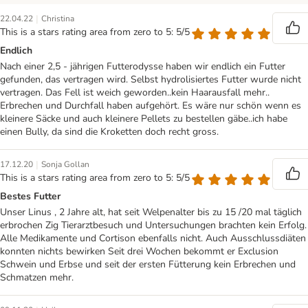
|
22.04.22
Christina
This is a stars rating area from zero to 5: 5/5
Endlich
Nach einer 2,5 - jährigen Futterodysse haben wir endlich ein Futter
gefunden, das vertragen wird. Selbst hydrolisiertes Futter wurde nicht
vertragen. Das Fell ist weich geworden..kein Haarausfall mehr..
Erbrechen und Durchfall haben aufgehört. Es wäre nur schön wenn es
kleinere Säcke und auch kleinere Pellets zu bestellen gäbe..ich habe
einen Bully, da sind die Kroketten doch recht gross.
|
17.12.20
Sonja Gollan
This is a stars rating area from zero to 5: 5/5
Bestes Futter
Unser Linus , 2 Jahre alt, hat seit Welpenalter bis zu 15 /20 mal täglich
erbrochen Zig Tierarztbesuch und Untersuchungen brachten kein Erfolg.
Alle Medikamente und Cortison ebenfalls nicht. Auch Ausschlussdiäten
konnten nichts bewirken Seit drei Wochen bekommt er Exclusion
Schwein und Erbse und seit der ersten Fütterung kein Erbrechen und
Schmatzen mehr.