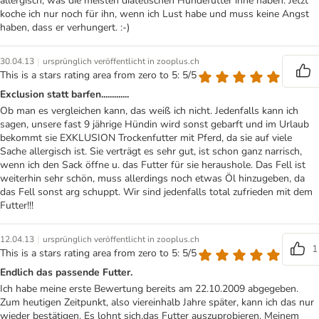
allergisch, was die meisten diätetischen Hundefutter inne haben. Jetzt
koche ich nur noch für ihn, wenn ich Lust habe und muss keine Angst
haben, dass er verhungert. :-)
|
30.04.13
ursprünglich veröffentlicht in zooplus.ch
This is a stars rating area from zero to 5: 5/5
Exclusion statt barfen.............
Ob man es vergleichen kann, das weiß ich nicht. Jedenfalls kann ich
sagen, unsere fast 9 jährige Hündin wird sonst gebarft und im Urlaub
bekommt sie EXKLUSION Trockenfutter mit Pferd, da sie auf viele
Sache allergisch ist. Sie verträgt es sehr gut, ist schon ganz narrisch,
wenn ich den Sack öffne u. das Futter für sie heraushole. Das Fell ist
weiterhin sehr schön, muss allerdings noch etwas Öl hinzugeben, da
das Fell sonst arg schuppt. Wir sind jedenfalls total zufrieden mit dem
Futter!!!
|
12.04.13
ursprünglich veröffentlicht in zooplus.ch
1
This is a stars rating area from zero to 5: 5/5
Endlich das passende Futter.
Ich habe meine erste Bewertung bereits am 22.10.2009 abgegeben.
Zum heutigen Zeitpunkt, also viereinhalb Jahre später, kann ich das nur
wieder bestätigen. Es lohnt sich,das Futter auszuprobieren. Meinem