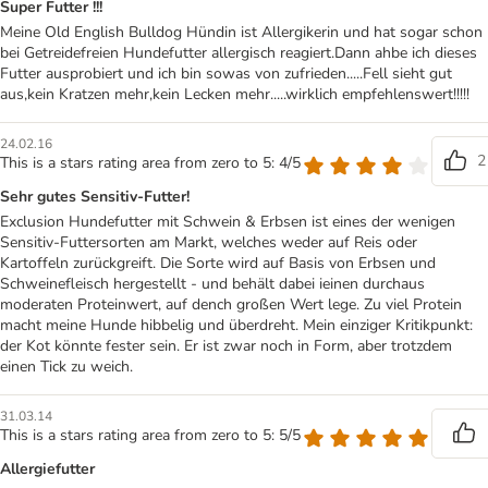
Super Futter !!!
Meine Old English Bulldog Hündin ist Allergikerin und hat sogar schon
bei Getreidefreien Hundefutter allergisch reagiert.Dann ahbe ich dieses
Futter ausprobiert und ich bin sowas von zufrieden.....Fell sieht gut
aus,kein Kratzen mehr,kein Lecken mehr.....wirklich empfehlenswert!!!!!
24.02.16
2
This is a stars rating area from zero to 5: 4/5
Sehr gutes Sensitiv-Futter!
Exclusion Hundefutter mit Schwein & Erbsen ist eines der wenigen
Sensitiv-Futtersorten am Markt, welches weder auf Reis oder
Kartoffeln zurückgreift. Die Sorte wird auf Basis von Erbsen und
Schweinefleisch hergestellt - und behält dabei ieinen durchaus
moderaten Proteinwert, auf dench großen Wert lege. Zu viel Protein
macht meine Hunde hibbelig und überdreht. Mein einziger Kritikpunkt:
der Kot könnte fester sein. Er ist zwar noch in Form, aber trotzdem
einen Tick zu weich.
31.03.14
This is a stars rating area from zero to 5: 5/5
Allergiefutter