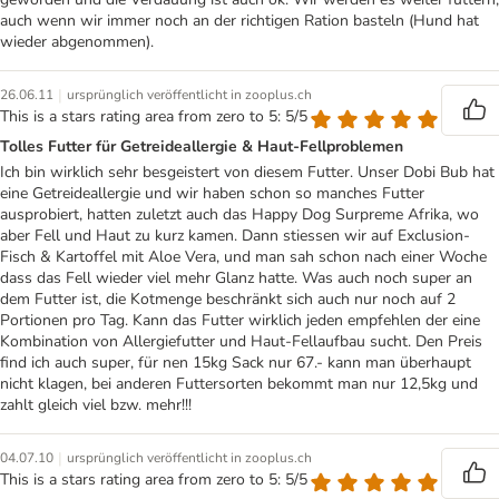
auch wenn wir immer noch an der richtigen Ration basteln (Hund hat
wieder abgenommen).
|
26.06.11
ursprünglich veröffentlicht in zooplus.ch
This is a stars rating area from zero to 5: 5/5
Tolles Futter für Getreideallergie & Haut-Fellproblemen
Ich bin wirklich sehr besgeistert von diesem Futter. Unser Dobi Bub hat
eine Getreideallergie und wir haben schon so manches Futter
ausprobiert, hatten zuletzt auch das Happy Dog Surpreme Afrika, wo
aber Fell und Haut zu kurz kamen. Dann stiessen wir auf Exclusion-
Fisch & Kartoffel mit Aloe Vera, und man sah schon nach einer Woche
dass das Fell wieder viel mehr Glanz hatte. Was auch noch super an
dem Futter ist, die Kotmenge beschränkt sich auch nur noch auf 2
Portionen pro Tag. Kann das Futter wirklich jeden empfehlen der eine
Kombination von Allergiefutter und Haut-Fellaufbau sucht. Den Preis
find ich auch super, für nen 15kg Sack nur 67.- kann man überhaupt
nicht klagen, bei anderen Futtersorten bekommt man nur 12,5kg und
zahlt gleich viel bzw. mehr!!!
|
04.07.10
ursprünglich veröffentlicht in zooplus.ch
This is a stars rating area from zero to 5: 5/5