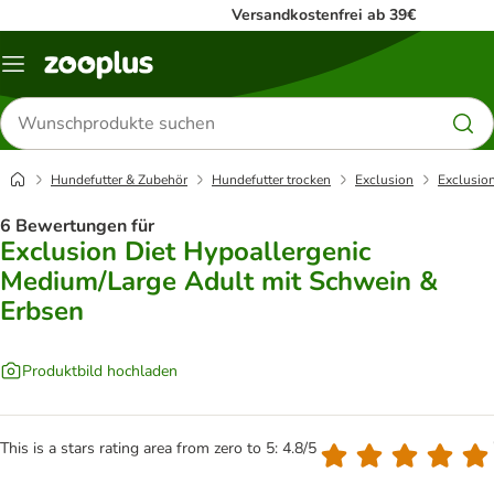
Versandkostenfrei ab 39€
Menü
Produkte
suchen
Hundefutter & Zubehör
Hundefutter trocken
Exclusion
Exclusio
6 Bewertungen für
Exclusion Diet Hypoallergenic
Medium/Large Adult mit Schwein &
Erbsen
Produktbild hochladen
This is a stars rating area from zero to 5: 4.8/5