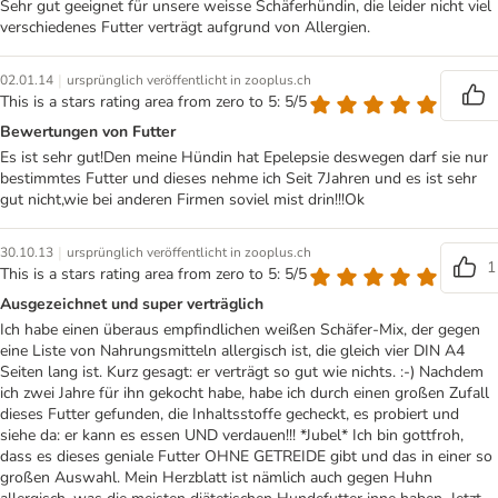
Sehr gut geeignet für unsere weisse Schäferhündin, die leider nicht viel
verschiedenes Futter verträgt aufgrund von Allergien.
|
02.01.14
ursprünglich veröffentlicht in zooplus.ch
This is a stars rating area from zero to 5: 5/5
Bewertungen von Futter
Es ist sehr gut!Den meine Hündin hat Epelepsie deswegen darf sie nur
bestimmtes Futter und dieses nehme ich Seit 7Jahren und es ist sehr
gut nicht,wie bei anderen Firmen soviel mist drin!!!Ok
|
30.10.13
ursprünglich veröffentlicht in zooplus.ch
1
This is a stars rating area from zero to 5: 5/5
Ausgezeichnet und super verträglich
Ich habe einen überaus empfindlichen weißen Schäfer-Mix, der gegen
eine Liste von Nahrungsmitteln allergisch ist, die gleich vier DIN A4
Seiten lang ist. Kurz gesagt: er verträgt so gut wie nichts. :-) Nachdem
ich zwei Jahre für ihn gekocht habe, habe ich durch einen großen Zufall
dieses Futter gefunden, die Inhaltsstoffe gecheckt, es probiert und
siehe da: er kann es essen UND verdauen!!! *Jubel* Ich bin gottfroh,
dass es dieses geniale Futter OHNE GETREIDE gibt und das in einer so
großen Auswahl. Mein Herzblatt ist nämlich auch gegen Huhn