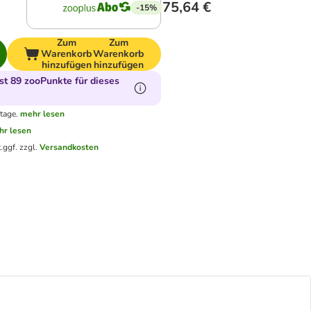
75,64 €
-15%
Zum
Zum
Warenkorb
Warenkorb
hinzufügen
hinzufügen
t 89 zooPunkte für dieses
tage.
mehr lesen
hr lesen
.
ggf. zzgl.
Versandkosten