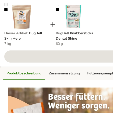
BugBell Skin Hero
BugBell Knabbersticks Dental Shi
Dieser Artikel
:
BugBell
BugBell Knabbersticks
Skin Hero
Dental Shine
7 kg
60 g
Produktbeschreibung
Zusammensetzung
Fütterungsemp