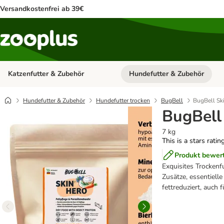
Versandkostenfrei ab 39€
Katzenfutter & Zubehör
Hundefutter & Zubehör
Kategorie-Menü öffnen: Katzenf
Hundefutter & Zubehör
Hundefutter trocken
BugBell
BugBell Sk
BugBell
7 kg
This is a stars ratin
Produkt bewer
Exquisites Trockenf
Zusätze, essentiell
fettreduziert, auch