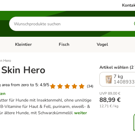
Kontak
Produkte
suchen
Kleintier
Fisch
Vogel
utter & Zubehör
Kategorie-Menü öffnen: Hundefutter & Zubehör
Kategorie-Menü öffnen: Kleintier
Kategorie-Menü öffnen
Ka
in Hero
 Skin Hero
Artikel wählen (2
7 kg
1408933
g area from zero to 5: 4.9/5
(
34
)
ten
UVP 89,00 €
88,99 €
utter für Hunde mit Insektenmehl, ohne unnötige
e B-Vitamine für Haut & Fell, purinarm, eiweiß- &
12,71 € / kg
 für ältere Hunde, mit Schwarzkümmelöl
weiter