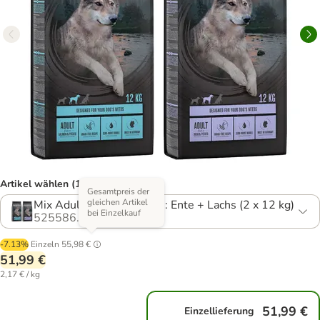
Artikel wählen (16 Varianten)
Gesamtpreis der
gleichen Artikel
Mix Adult GETREIDEFREI: Ente + Lachs (2 x 12 kg)
bei Einzelkauf
525586.23
-7.13%
Einzeln
55,98 €
51,99 €
2,17 € / kg
51,99 €
Einzellieferung