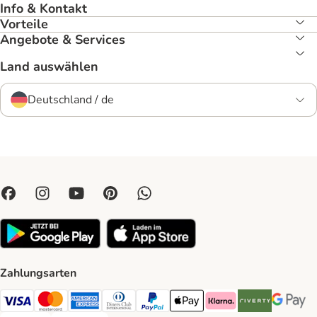
Info & Kontakt
Vorteile
Angebote & Services
Land auswählen
Deutschland / de
Zahlungsarten
Visa Payment Method
Mastercard Payment Method
American Express Payment Method
Diners Club Payment Method
PayPal Payment Method
Apple Pay Payment Method
Klarna Payment Method
Riverty Payment 
Google P