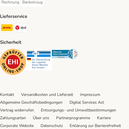
Rechnung
Bankeinzug
Rechnung Payment Method
Bankeinzug Payment Method
Lieferservice
DHL Shipping Method
DPD Shipping Method
Sicherheit
Security
Security
Security
Kontakt
Versandkosten und Lieferzeit
Impressum
Allgemeine Geschäftsbedingungen
Digital Services Act
Vertrag widerrufen
Entsorgungs- und Umweltbestimmungen
Zahlungsarten
Über uns
Partnerprogramme
Karriere
Corporate Website
Datenschutz
Erklärung zur Barrierefreiheit