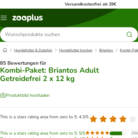
Versandkostenfrei ab 39€
Menü
Produkte
suchen
Hundefutter & Zubehör
Hundefutter trocken
Briantos
Kombi-Pake
85 Bewertungen für
Kombi-Paket: Briantos Adult
Getreidefrei 2 x 12 kg
Produktbild hochladen
This is a stars rating area from zero to 5: 4.3/5
This is a stars rating area from zero to 5: 5/5
(
59
)