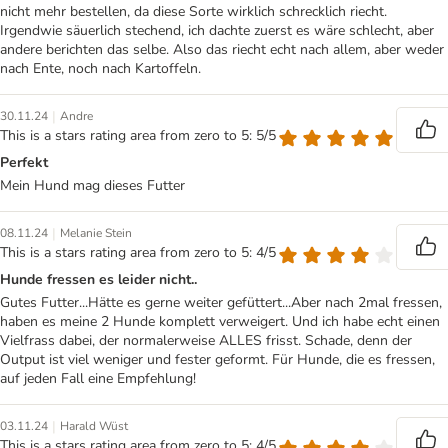
nicht mehr bestellen, da diese Sorte wirklich schrecklich riecht.
Irgendwie säuerlich stechend, ich dachte zuerst es wäre schlecht, aber
andere berichten das selbe. Also das riecht echt nach allem, aber weder
nach Ente, noch nach Kartoffeln.
|
30.11.24
Andre
This is a stars rating area from zero to 5: 5/5
Perfekt
Mein Hund mag dieses Futter
|
08.11.24
Melanie Stein
This is a stars rating area from zero to 5: 4/5
Hunde fressen es leider nicht..
Gutes Futter...Hätte es gerne weiter gefüttert...Aber nach 2mal fressen,
haben es meine 2 Hunde komplett verweigert. Und ich habe echt einen
Vielfrass dabei, der normalerweise ALLES frisst. Schade, denn der
Output ist viel weniger und fester geformt. Für Hunde, die es fressen,
auf jeden Fall eine Empfehlung!
|
03.11.24
Harald Wüst
This is a stars rating area from zero to 5: 4/5