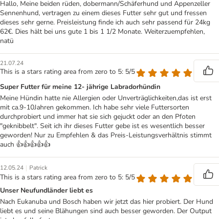
Hallo, Meine beiden rüden, dobermann/Schäferhund und Appenzeller
Sennenhund, vertragen zu einem dieses Futter sehr gut und fressen
dieses sehr gerne. Preisleistung finde ich auch sehr passend für 24kg
62€. Dies hält bei uns gute 1 bis 1 1/2 Monate. Weiterzuempfehlen,
natü
21.07.24
This is a stars rating area from zero to 5: 5/5
Super Futter für meine 12- jährige Labradorhündin
Meine Hündin hatte nie Allergien oder Unverträglichkeiten,das ist erst
mit ca.9-10Jahren gekommen. Ich habe sehr viele Futtersorten
durchprobiert und immer hat sie sich gejuckt oder an den Pfoten
"geknibbelt". Seit ich ihr dieses Futter gebe ist es wesentlich besser
geworden! Nur zu Empfehlen & das Preis-Leistungsverhältnis stimmt
auch 👍👍👍👍👍
|
12.05.24
Patrick
This is a stars rating area from zero to 5: 5/5
Unser Neufundländer liebt es
Nach Eukanuba und Bosch haben wir jetzt das hier probiert. Der Hund
liebt es und seine Blähungen sind auch besser geworden. Der Output