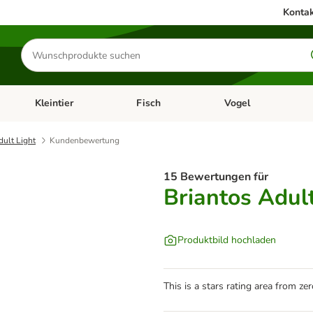
Kontak
Produkte
suchen
Kleintier
Fisch
Vogel
utter & Zubehör
Kategorie-Menü öffnen: Hundefutter & Zubehör
Kategorie-Menü öffnen: Kleintier
Kategorie-Menü öffnen
Ka
dult Light
Kundenbewertung
15 Bewertungen für
Briantos Adult
Produktbild hochladen
This is a stars rating area from zer