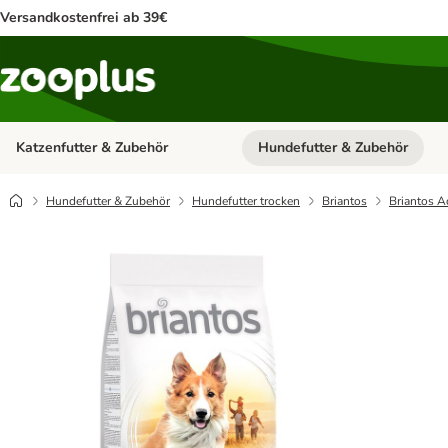
Versandkostenfrei ab 39€
Katzenfutter & Zubehör
Hundefutter & Zubehör
Kategorie-Menü öffnen: Katzenf
Hundefutter & Zubehör
Hundefutter trocken
Briantos
Briantos A