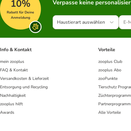
10%
Verpasse keine personalisie
Rabatt für Deine
Anmeldung
Haustierart auswählen
Info & Kontakt
Vorteile
mein zooplus
zooplus Club
FAQ & Kontakt
zooplus Abo
Versandkosten & Lieferzeit
zooPunkte
Entsorgung und Recycling
Tierschutz Progr
Nachhaltigkeit
Züchterprogramm
zooplus hilft
Partnerprogramm
Awards
Alle Vorteile