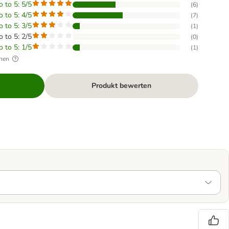
o to 5: 5/5
(
6
)
o to 5: 4/5
(
7
)
o to 5: 3/5
(
1
)
o to 5: 2/5
(
0
)
o to 5: 1/5
(
1
)
hen
Produkt bewerten