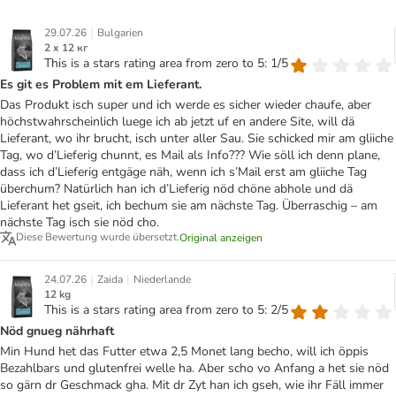
|
29.07.26
Bulgarien
2 x 12 кг
This is a stars rating area from zero to 5: 1/5
Es git es Problem mit em Lieferant.
Das Produkt isch super und ich werde es sicher wieder chaufe, aber
höchstwahrscheinlich luege ich ab jetzt uf en andere Site, will dä
Lieferant, wo ihr brucht, isch unter aller Sau. Sie schicked mir am gliiche
Tag, wo d’Lieferig chunnt, es Mail als Info??? Wie söll ich denn plane,
dass ich d’Lieferig entgäge näh, wenn ich s’Mail erst am gliiche Tag
überchum? Natürlich han ich d’Lieferig nöd chöne abhole und dä
Lieferant het gseit, ich bechum sie am nächste Tag. Überraschig – am
nächste Tag isch sie nöd cho.
Diese Bewertung wurde übersetzt.
Original anzeigen
|
|
24.07.26
Zaida
Niederlande
12 kg
This is a stars rating area from zero to 5: 2/5
Nöd gnueg nährhaft
Min Hund het das Futter etwa 2,5 Monet lang becho, will ich öppis
Bezahlbars und glutenfrei welle ha. Aber scho vo Anfang a het sie nöd
so gärn dr Geschmack gha. Mit dr Zyt han ich gseh, wie ihr Fäll immer