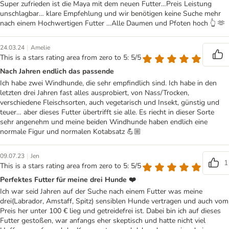
Super zufrieden ist die Maya mit dem neuen Futter…Preis Leistung
unschlagbar… klare Empfehlung und wir benötigen keine Suche mehr
nach einem Hochwertigen Futter …Alle Daumen und Pfoten hoch 👆 🫶
|
24.03.24
Amelie
This is a stars rating area from zero to 5: 5/5
Nach Jahren endlich das passende
Ich habe zwei Windhunde, die sehr empfindlich sind. Ich habe in den
letzten drei Jahren fast alles ausprobiert, von Nass/Trocken,
verschiedene Fleischsorten, auch vegetarisch und Insekt, günstig und
teuer… aber dieses Futter übertrifft sie alle. Es riecht in dieser Sorte
sehr angenehm und meine beiden Windhunde haben endlich eine
normale Figur und normalen Kotabsatz 💪🏼
|
09.07.23
Jen
1
This is a stars rating area from zero to 5: 5/5
Perfektes Futter für meine drei Hunde ❤️
Ich war seid Jahren auf der Suche nach einem Futter was meine
drei(Labrador, Amstaff, Spitz) sensiblen Hunde vertragen und auch vom
Preis her unter 100 € lieg und getreidefrei ist. Dabei bin ich auf dieses
Futter gestoßen, war anfangs eher skeptisch und hatte nicht viel