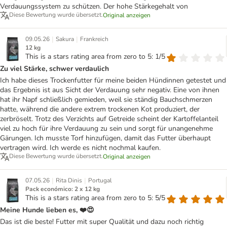
Verdauungssystem zu schützen. Der hohe Stärkegehalt von
Diese Bewertung wurde übersetzt.
Original anzeigen
|
|
09.05.26
Sakura
Frankreich
12 kg
This is a stars rating area from zero to 5: 1/5
Zu viel Stärke, schwer verdaulich
Ich habe dieses Trockenfutter für meine beiden Hündinnen getestet und
das Ergebnis ist aus Sicht der Verdauung sehr negativ. Eine von ihnen
hat ihr Napf schließlich gemieden, weil sie ständig Bauchschmerzen
hatte, während die andere extrem trockenen Kot produziert, der
zerbröselt. Trotz des Verzichts auf Getreide scheint der Kartoffelanteil
viel zu hoch für ihre Verdauung zu sein und sorgt für unangenehme
Gärungen. Ich musste Torf hinzufügen, damit das Futter überhaupt
vertragen wird. Ich werde es nicht nochmal kaufen.
Diese Bewertung wurde übersetzt.
Original anzeigen
|
|
07.05.26
Rita Dinis
Portugal
Pack económico: 2 x 12 kg
This is a stars rating area from zero to 5: 5/5
Meine Hunde lieben es, ❤️😍
Das ist die beste! Futter mit super Qualität und dazu noch richtig