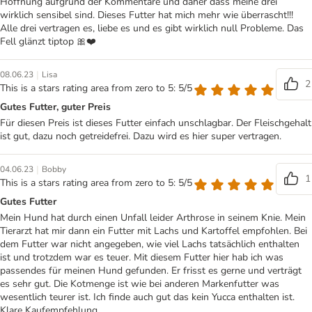
Hoffnung aufgrund der Kommentare und daher dass meine drei
wirklich sensibel sind. Dieses Futter hat mich mehr wie überrascht!!!
Alle drei vertragen es, liebe es und es gibt wirklich null Probleme. Das
Fell glänzt tiptop 🎀❤️
|
08.06.23
Lisa
2
This is a stars rating area from zero to 5: 5/5
Gutes Futter, guter Preis
Für diesen Preis ist dieses Futter einfach unschlagbar. Der Fleischgehalt
ist gut, dazu noch getreidefrei. Dazu wird es hier super vertragen.
|
04.06.23
Bobby
1
This is a stars rating area from zero to 5: 5/5
Gutes Futter
Mein Hund hat durch einen Unfall leider Arthrose in seinem Knie. Mein
Tierarzt hat mir dann ein Futter mit Lachs und Kartoffel empfohlen. Bei
dem Futter war nicht angegeben, wie viel Lachs tatsächlich enthalten
ist und trotzdem war es teuer. Mit diesem Futter hier hab ich was
passendes für meinen Hund gefunden. Er frisst es gerne und verträgt
es sehr gut. Die Kotmenge ist wie bei anderen Markenfutter was
wesentlich teurer ist. Ich finde auch gut das kein Yucca enthalten ist.
Klare Kaufempfehlung