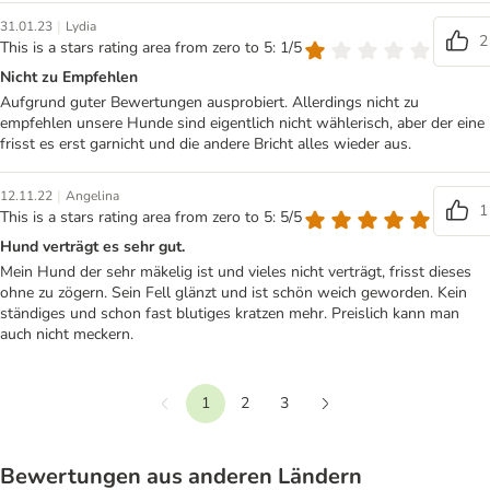
|
31.01.23
Lydia
2
This is a stars rating area from zero to 5: 1/5
Nicht zu Empfehlen
Aufgrund guter Bewertungen ausprobiert. Allerdings nicht zu
empfehlen unsere Hunde sind eigentlich nicht wählerisch, aber der eine
frisst es erst garnicht und die andere Bricht alles wieder aus.
|
12.11.22
Angelina
1
This is a stars rating area from zero to 5: 5/5
Hund verträgt es sehr gut.
Mein Hund der sehr mäkelig ist und vieles nicht verträgt, frisst dieses
ohne zu zögern. Sein Fell glänzt und ist schön weich geworden. Kein
ständiges und schon fast blutiges kratzen mehr. Preislich kann man
auch nicht meckern.
1
2
3
Vorherige
Weiter
Bewertungen aus anderen Ländern