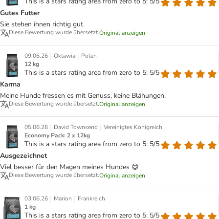
This is a stars rating area from zero to 5: 5/5
Gutes Futter
Sie stehen ihnen richtig gut.
Diese Bewertung wurde übersetzt.
Original anzeigen
|
|
09.06.26
Oktawia
Polen
12 kg
This is a stars rating area from zero to 5: 5/5
Karma
Meine Hunde fressen es mit Genuss, keine Blähungen.
Diese Bewertung wurde übersetzt.
Original anzeigen
|
|
05.06.26
David Townsend
Vereinigtes Königreich
Economy Pack: 2 x 12kg
This is a stars rating area from zero to 5: 5/5
Ausgezeichnet
Viel besser für den Magen meines Hundes 😄
Diese Bewertung wurde übersetzt.
Original anzeigen
|
|
03.06.26
Marion
Frankreich
1 kg
This is a stars rating area from zero to 5: 5/5