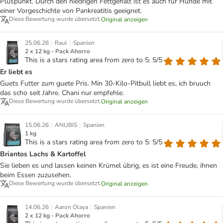
Pluspunkt. Durch den niedrigen Fettgehalt ist es auch für Hunde mit
einer Vorgeschichte von Pankreatitis geeignet.
Diese Bewertung wurde übersetzt.
Original anzeigen
|
|
25.06.26
Raul
Spanien
2 x 12 kg - Pack Ahorro
This is a stars rating area from zero to 5: 5/5
Er liebt es
Guets Futter zum guete Pris. Min 30-Kilo-Pitbull liebt es, ich bruuch
das scho seit Jahre. Chani nur empfehle.
Diese Bewertung wurde übersetzt.
Original anzeigen
|
|
15.06.26
ANUBIS
Spanien
1 kg
This is a stars rating area from zero to 5: 5/5
Briantos Lachs & Kartoffel
Sie lieben es und lassen keinen Krümel übrig, es ist eine Freude, ihnen
beim Essen zuzusehen.
Diese Bewertung wurde übersetzt.
Original anzeigen
|
|
14.06.26
Aaron Olaya
Spanien
2 x 12 kg - Pack Ahorro