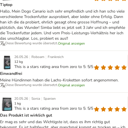
Tiptop
Hallo, Mein Dogo Canario isch sehr empfindlich und ich han scho viele
verschiedene Trockenfutter ausprobiert, aber leider ohne Erfolg. Dann
han ich die da probiert, ehrlich gesagt ohne grosse Hoffnung – und
plötzlich, das Wunder! Simba liebt es jetzt seit 3 Jahr und ich empfehle
die Trockenfutter jedem. Und vom Preis-Leistungs-Verhältnis her isch
das unschlagbar. Los, probiert es aus!!
Diese Bewertung wurde übersetzt.
Original anzeigen
|
|
26.05.26
Roboam
Frankreich
12 kg
This is a stars rating area from zero to 5: 5/5
Einwandfrei
Meine Hündinnen haben die Lachs-Kroketten sofort angenommen.
Diese Bewertung wurde übersetzt.
Original anzeigen
|
|
20.05.26
Sonia
Spanien
1 kg
This is a stars rating area from zero to 5: 5/5
Das Produkt ist wirklich gut
Er mag es sehr und das Wichtigste ist, dass es ihm richtig gut
bekommt. Es ist halbfeucht, aber manchmal kommt es trocken an – ich