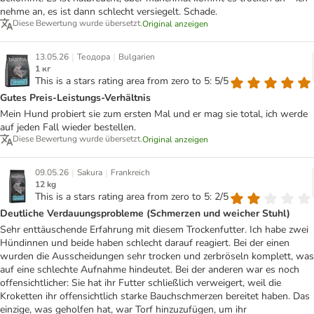
nehme an, es ist dann schlecht versiegelt. Schade.
Diese Bewertung wurde übersetzt.
Original anzeigen
|
|
13.05.26
Теодора
Bulgarien
1 кг
This is a stars rating area from zero to 5: 5/5
Gutes Preis-Leistungs-Verhältnis
Mein Hund probiert sie zum ersten Mal und er mag sie total, ich werde
auf jeden Fall wieder bestellen.
Diese Bewertung wurde übersetzt.
Original anzeigen
|
|
09.05.26
Sakura
Frankreich
12 kg
This is a stars rating area from zero to 5: 2/5
Deutliche Verdauungsprobleme (Schmerzen und weicher Stuhl)
Sehr enttäuschende Erfahrung mit diesem Trockenfutter. Ich habe zwei
Hündinnen und beide haben schlecht darauf reagiert. Bei der einen
wurden die Ausscheidungen sehr trocken und zerbröseln komplett, was
auf eine schlechte Aufnahme hindeutet. Bei der anderen war es noch
offensichtlicher: Sie hat ihr Futter schließlich verweigert, weil die
Kroketten ihr offensichtlich starke Bauchschmerzen bereitet haben. Das
einzige, was geholfen hat, war Torf hinzuzufügen, um ihr