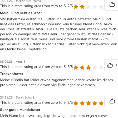
|
15.01.26
Jack&#39;s Mama
This is a stars rating area from zero to 5: 2/5
Mein Hund liebt es, aber ...
Wir haben zum ersten Mal Futter von Briantos getestet. Mein Hund
liebt das Futter, es schmeckt ihm und kein Krümel bleibt übrig. Auch
der Preis ist attraktiv. Aber... Die Pellets riechen sehr intensiv, was mich
persönlich weniger stört. Was sehr unangenehm ist, ist dass der Jack
häufiger als sonst raus muss und sehr große Haufen macht (2-3x
größer als zuvor). Offenbar kann er das Futter nicht gut verwerten. Von
uns leider keine Empfehlung.
|
06.01.26
Anni B
1
This is a stars rating area from zero to 5: 3/5
Trockenfutter
Meine Hündin hat leider etwas zugenommen, daher wollte ich dieses
probieren. Leider hat sie davon viel Blähungen bekommen.
|
23.11.25
Sarah Schenk
This is a stars rating area from zero to 5: 5/5
Sehr gutes Hundefutter
Mein Hund hat etwas zugelegt deswegen bekommt er jetzt dieses