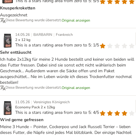
This is a stars rating area from zero to 5: 5/5
Knusperkroketten
Ausgezeichnet
Diese Bewertung wurde übersetzt.
Original anzeigen
|
|
14.05.26
BARBARIN
Frankreich
2 x 12 kg
This is a stars rating area from zero to 5: 1/5
Sehr enttäuscht
Ich habe 2x12kg für meine 2 Hunde bestellt und keiner von beiden will
das Futter fressen. Dabei sind sie sonst echt nicht wählerisch beim
Geschmack... Außerdem waren die Säcke offen und im Paket
ausgeschüttet... Nie im Leben würde ich dieses Trockenfutter nochmal
bestellen!
Diese Bewertung wurde übersetzt.
Original anzeigen
|
11.05.26
Vereinigtes Königreich
Economy Pack 2 x 12kg
This is a stars rating area from zero to 5: 4/5
Wird gerne gefressen
Meine 3 Hunde – Pointer, Cockerpoo und Jack Russell Terrier – lieben
dieses Futter, die Näpfe sind jedes Mal blitzblank. Der einzige Nachteil