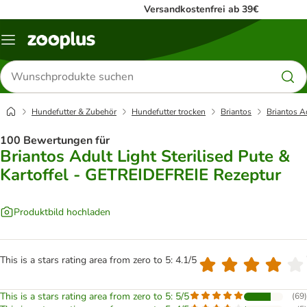
Versandkostenfrei ab 39€
Menü
Produkte
suchen
Hundefutter & Zubehör
Hundefutter trocken
Briantos
Briantos A
100 Bewertungen für
Briantos Adult Light Sterilised Pute &
Kartoffel - GETREIDEFREIE Rezeptur
Produktbild hochladen
This is a stars rating area from zero to 5: 4.1/5
This is a stars rating area from zero to 5: 5/5
(
69
)