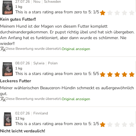
|
|
27.07.26
Nou
Schweden
1 kg
This is a stars rating area from zero to 5: 1/5
Kein gutes Futter!!
Meinem Hund ist der Magen von diesem Futter komplett
durcheinandergekommen. Er pupst richtig übel und hat sich übergeben.
Am Anfang hat es funktioniert, aber dann wurde es schlimmer. Nie
wieder!!
Diese Bewertung wurde übersetzt.
Original anzeigen
|
|
08.07.26
Sylwia
Polen
1 kg
This is a stars rating area from zero to 5: 5/5
Leckeres Futter
Meiner wählerischen Beauceron-Hündin schmeckt es außergewöhnlich
gut.
Diese Bewertung wurde übersetzt.
Original anzeigen
|
02.07.26
Finnland
12 kg
This is a stars rating area from zero to 5: 1/5
Nicht leicht verdaulich!