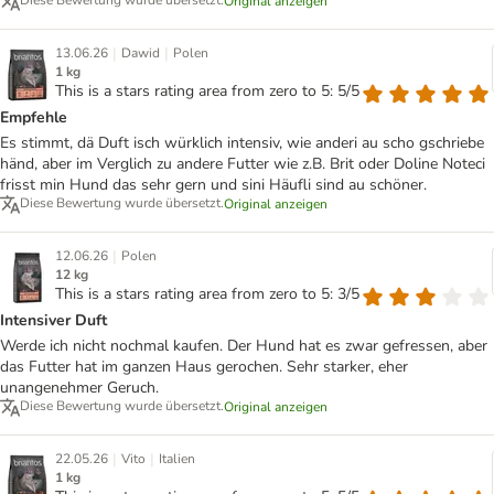
Diese Bewertung wurde übersetzt.
Original anzeigen
|
|
13.06.26
Dawid
Polen
1 kg
This is a stars rating area from zero to 5: 5/5
Empfehle
Es stimmt, dä Duft isch würklich intensiv, wie anderi au scho gschriebe
händ, aber im Verglich zu andere Futter wie z.B. Brit oder Doline Noteci
frisst min Hund das sehr gern und sini Häufli sind au schöner.
Diese Bewertung wurde übersetzt.
Original anzeigen
|
12.06.26
Polen
12 kg
This is a stars rating area from zero to 5: 3/5
Intensiver Duft
Werde ich nicht nochmal kaufen. Der Hund hat es zwar gefressen, aber
das Futter hat im ganzen Haus gerochen. Sehr starker, eher
unangenehmer Geruch.
Diese Bewertung wurde übersetzt.
Original anzeigen
|
|
22.05.26
Vito
Italien
1 kg