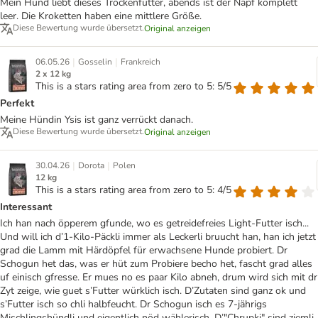
Mein Hund liebt dieses Trockenfutter, abends ist der Napf komplett
leer. Die Kroketten haben eine mittlere Größe.
Diese Bewertung wurde übersetzt.
Original anzeigen
|
|
06.05.26
Gosselin
Frankreich
2 x 12 kg
This is a stars rating area from zero to 5: 5/5
Perfekt
Meine Hündin Ysis ist ganz verrückt danach.
Diese Bewertung wurde übersetzt.
Original anzeigen
|
|
30.04.26
Dorota
Polen
12 kg
This is a stars rating area from zero to 5: 4/5
Interessant
Ich han nach öpperem gfunde, wo es getreidefreies Light-Futter isch...
Und will ich d’1-Kilo-Päckli immer als Leckerli bruucht han, han ich jetzt
grad die Lamm mit Härdöpfel für erwachsene Hunde probiert. Dr
Schogun het das, was er hüt zum Probiere becho het, fascht grad alles
uf einisch gfresse. Er mues no es paar Kilo abneh, drum wird sich mit dr
Zyt zeige, wie guet s’Futter würklich isch. D’Zutaten sind ganz ok und
s’Futter isch so chli halbfeucht. Dr Schogun isch es 7-jährigs
Mischlingshündli und eigentlich nöd wählerisch. D’"Chrupki" sind ziemli