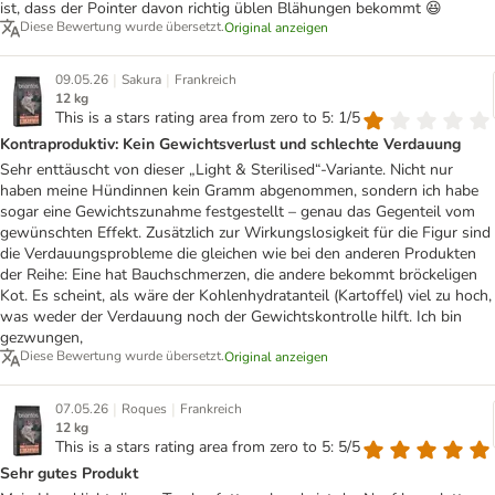
ist, dass der Pointer davon richtig üblen Blähungen bekommt 😆
Diese Bewertung wurde übersetzt.
Original anzeigen
|
|
09.05.26
Sakura
Frankreich
12 kg
This is a stars rating area from zero to 5: 1/5
Kontraproduktiv: Kein Gewichtsverlust und schlechte Verdauung
Sehr enttäuscht von dieser „Light & Sterilised“-Variante. Nicht nur
haben meine Hündinnen kein Gramm abgenommen, sondern ich habe
sogar eine Gewichtszunahme festgestellt – genau das Gegenteil vom
gewünschten Effekt. Zusätzlich zur Wirkungslosigkeit für die Figur sind
die Verdauungsprobleme die gleichen wie bei den anderen Produkten
der Reihe: Eine hat Bauchschmerzen, die andere bekommt bröckeligen
Kot. Es scheint, als wäre der Kohlenhydratanteil (Kartoffel) viel zu hoch,
was weder der Verdauung noch der Gewichtskontrolle hilft. Ich bin
gezwungen,
Diese Bewertung wurde übersetzt.
Original anzeigen
|
|
07.05.26
Roques
Frankreich
12 kg
This is a stars rating area from zero to 5: 5/5
Sehr gutes Produkt