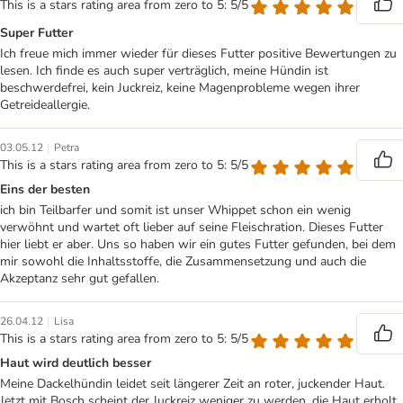
This is a stars rating area from zero to 5: 5/5
Super Futter
Ich freue mich immer wieder für dieses Futter positive Bewertungen zu
lesen. Ich finde es auch super verträglich, meine Hündin ist
beschwerdefrei, kein Juckreiz, keine Magenprobleme wegen ihrer
Getreideallergie.
|
03.05.12
Petra
This is a stars rating area from zero to 5: 5/5
Eins der besten
ich bin Teilbarfer und somit ist unser Whippet schon ein wenig
verwöhnt und wartet oft lieber auf seine Fleischration. Dieses Futter
hier liebt er aber. Uns so haben wir ein gutes Futter gefunden, bei dem
mir sowohl die Inhaltsstoffe, die Zusammensetzung und auch die
Akzeptanz sehr gut gefallen.
|
26.04.12
Lisa
This is a stars rating area from zero to 5: 5/5
Haut wird deutlich besser
Meine Dackelhündin leidet seit längerer Zeit an roter, juckender Haut.
Jetzt mit Bosch scheint der Juckreiz weniger zu werden, die Haut erholt