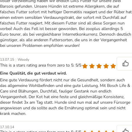
voller Verzweiflung haben wir endlich DAS Futter für unsere zwei
Barsois gefunden. Unsere Hündin ist extreme Allergikern, die auf
falsches Futter sofort mit heftiger Dermatitis reagiert und der Rüber hat
einen extrem sensiblen Verdauungstrakt, der sofort mit Durchfall auf
falsches Futter reagiert. Mit diesem Futter sind all diese Sorgen nun
vorbei! Auch das Fell ist besser geworden. Bei zooplus allerdings 5
Euro teurer, als bei vergleichbarer Internetkonkurrenz. Dennoch deutlich
günstiger, als alle anderen Futtersorten, die uns in der Vergangenheit
bei unseren Problemen empfohlen wurden!
|
13.07.15
Woody
This is a stars rating area from zero to 5: 5/5
Eine Qualität, die gut verdaut wird.
Eine gute Verdauung fördert nicht nur die Gesundheit, sondern auch
das allgemeine Wohlbefinden und eine gute Leistung. Mit Bosch Life &
Care sind Blähungen, Durchfall, fauliger Gestank nun endlich
Vergangenheit. Der Kot hat eine feste und gleichmäßige Konsistenz,
dieser findet 3x am Tag statt. Hunde sind nun mal auf unsere Fürsorge
angewiesen und da sollte auch die Ernährung optimal sein und nicht
krank machen.
17.10.14