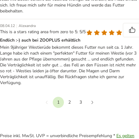
sich. Ich freue mich sehr für meine Hündin und werde das Futter
beibehalten.
|
08.04.12
Alexandra
This is a stars rating area from zero to 5: 5/5
Endlich :-) auch bei ZOOPLUS erhältlich
Mein 9jähriger Westierüde bekommt dieses Futter nun seit ca. 1 Jahr.
Lange habe ich nach einem "perfekten" Futter für meinen Westie (vor 3
Jahren aus der Pflege übernommen) gesucht ... und endlich gefunden.
Die Verträglichkeit ist sehr gut ... das Fell an den Füssen ist nicht mehr
so rot - Westies leiden ja öfter darunter. Die Magen und Darm
Verträglichkeit ist unauffällig. Bei Rückfragen stehe ich gerne zur
Verfügung.
1
2
3
Vorherige
Weiter
Preise inkl. MwSt. UVP = unverbindliche Preisempfehlung *
Es gelten