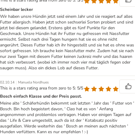
This is a stars rating area from zero to 5: 5/5
Scheinbar lecker
Wir haben unsre Hündin jetzt seid einem Jahr und sie reagiert auf alles
Futter allergisch. Haben jetzt schon sechserlei Sorten probiert und sind
jetzt bei diesem gelandet. Erstens gibt es fünf Punkte für den
Geschmack. Unsre Hündin hat ihr Futter nu gefressen mit Nassfutter
ermischt. Selbst nach drei Tagen hungern hat sie es ohne nicht
angerührt. Dieses Futter hab ich ihr hingestellt und sie hat es ohne was
sofort gefressen. Ich brauche kein Nassfutter mehr. Zudem hat sie nach
nur zwei Tagen mit diesem Futter keinen Juckreiz mehr und das haaren
hat sich verbessert. (wobei ich immer noch vier mal täglich fegen oder
saugen muss). Also ein dickes Lob auf dieses Futter.
|
02.10.14
Manuela Nordhues
This is a stars rating area from zero to 5: 5/5
Bosch einfach Klasse und der Preis passt.
Meine alte ' Schäferhündin bekommt seit letzten ' Jahr das ' Futter von '
Bosch. Bin hoch begeistert davon, ' Cleo hat es von ' Anfang
angenommen und problemlos vertragen. Haben vor einigen Tagen auf
das ' Life & Care umgestellt, auch da ist der ' Kotabsatz positiv
ausgefallen. Werde weiterhin das ' Bosch an meinen auch nächsten '
Hunden verfüttern. Kann es nur empfehlen ! :-)