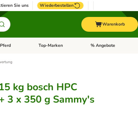
tieren Sie uns
Wiederbestellen
Warenkorb
Pferd
Top-Marken
% Angebote
: Fisch
tegorie-Menü öffnen: Vogel
Kategorie-Menü öffnen: Pferd
Kategorie-Menü öffnen: T
ertung
 15 kg bosch HPC
 + 3 x 350 g Sammy's
n