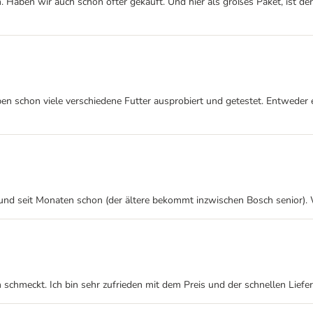
. Haben wir auch schon öfter gekauft. Und hier als großes Paket, ist der 
 schon viele verschiedene Futter ausprobiert und getestet. Entweder er
und seit Monaten schon (der ältere bekommt inzwischen Bosch senior). 
h schmeckt. Ich bin sehr zufrieden mit dem Preis und der schnellen Lief