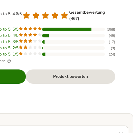
Gesamtbewertung
o to 5: 4.6/5
(467)
o to 5: 5/5
(
368
)
o to 5: 4/5
(
49
)
o to 5: 3/5
(
17
)
o to 5: 2/5
(
9
)
o to 5: 1/5
(
24
)
hen
Produkt bewerten