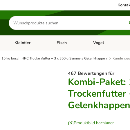
Kontak
Produkte
suchen
Kleintier
Fisch
Vogel
utter & Zubehör
Kategorie-Menü öffnen: Hundefutter & Zubehör
Kategorie-Menü öffnen: Kleintier
Kategorie-Menü öffnen
Ka
 15 kg bosch HPC Trockenfutter + 3 x 350 g Sammy's Gelenkhappen
Kundenbew
467 Bewertungen für
Kombi-Paket:
Trockenfutter
Gelenkhappe
Produktbild hochladen