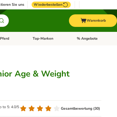
tieren Sie uns
Wiederbestellen
Warenkorb
Pferd
Top-Marken
% Angebote
: Fisch
tegorie-Menü öffnen: Vogel
Kategorie-Menü öffnen: Pferd
Kategorie-Menü öffnen: T
nior Age & Weight
o to 5: 4.0/5
Gesamtbewertung (30)