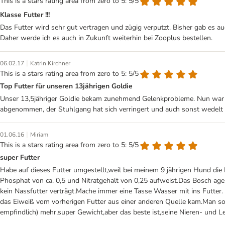
This is a stars rating area from zero to 5: 5/5
Klasse Futter !!!
Das Futter wird sehr gut vertragen und zügig verputzt. Bisher gab es a
Daher werde ich es auch in Zukunft weiterhin bei Zooplus bestellen.
|
06.02.17
Katrin Kirchner
This is a stars rating area from zero to 5: 5/5
Top Futter für unseren 13jährigen Goldie
Unser 13,5jähriger Goldie bekam zunehmend Gelenkprobleme. Nun war e
abgenommen, der Stuhlgang hat sich verringert und auch sonst wedelt e
|
01.06.16
Miriam
This is a stars rating area from zero to 5: 5/5
super Futter
Habe auf dieses Futter umgestellt,weil bei meinem 9 jährigen Hund die N
Phosphat von ca. 0,5 und Nitratgehalt von 0,25 aufweist.Das Bosch age
kein Nassfutter verträgt.Mache immer eine Tasse Wasser mit ins Futter
das Eiweiß vom vorherigen Futter aus einer anderen Quelle kam.Man soll
empfindlich) mehr,super Gewicht,aber das beste ist,seine Nieren- und Leb