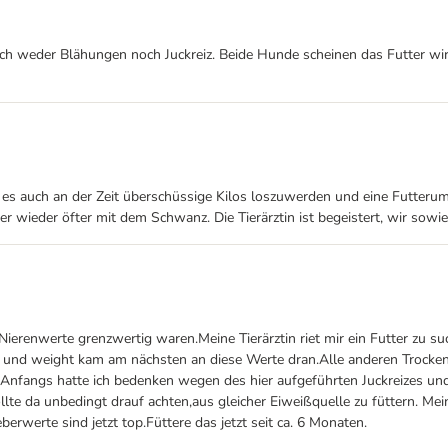
uch weder Blähungen noch Juckreiz. Beide Hunde scheinen das Futter wir
s auch an der Zeit überschüssige Kilos loszuwerden und eine Futteru
r wieder öfter mit dem Schwanz. Die Tierärztin ist begeistert, wir sow
ierenwerte grenzwertig waren.Meine Tierärztin riet mir ein Futter zu suc
 und weight kam am nächsten an diese Werte dran.Alle anderen Trockenf
. Anfangs hatte ich bedenken wegen des hier aufgeführten Juckreizes un
te da unbedingt drauf achten,aus gleicher Eiweißquelle zu füttern. Mein
erwerte sind jetzt top.Füttere das jetzt seit ca. 6 Monaten.