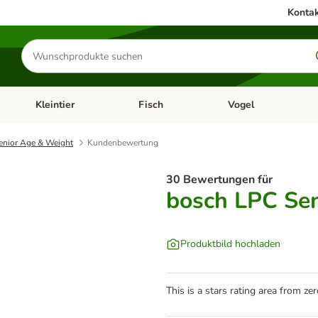
Kontak
Produkte
suchen
Kleintier
Fisch
Vogel
utter & Zubehör
Kategorie-Menü öffnen: Hundefutter & Zubehör
Kategorie-Menü öffnen: Kleintier
Kategorie-Menü öffnen
Ka
enior Age & Weight
Kundenbewertung
30 Bewertungen für
bosch LPC Se
Produktbild hochladen
This is a stars rating area from zer