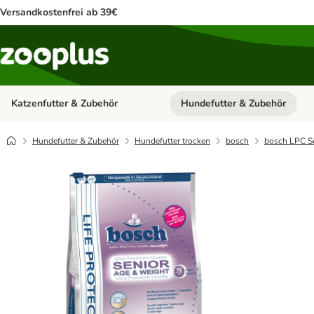
Versandkostenfrei ab 39€
Katzenfutter & Zubehör
Hundefutter & Zubehör
Kategorie-Menü öffnen: Katzenf
Hundefutter & Zubehör
Hundefutter trocken
bosch
bosch LPC S