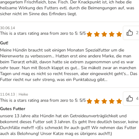
angegartem Frischfleich, bzw. Fisch. Der Knackpunkt ist, ich hebe die
heilsame Wirkung des Futters evtl. durch die Beimengungen auf, was
sicher nicht im Sinne des Erfinders liegt.
30.06.14
2
This is a stars rating area from zero to 5: 5/5
Gut!
Meine Hündin braucht seit einigen Monaten Spezialfutter um die
Nierenwerte zu verbessern... Hatten erst eine andere Marke, die man
beim Tierarzt erhält, davon hatte sie extrem zugenommen und es war
sehr teuer. Nun mit Bosch klappt es gut... Sie mäkelt zwar an manchen
Tagen und mag es nicht so recht fressen, aber eingeweicht geht's... Das
Futter riecht nur sehr streng, was ein Punktabzug gibt...
|
11.04.13
Heike
4
This is a stars rating area from zero to 5: 5/5
Gutes Futter
unsere 13 Jahre alte Hündin hat ein Getreideunverträglichkeit und
bekommt dieses Futter seit 3 Jahren. Es geht Ihre deutlich besser, keine
Durchfälle mehr!!! =)Es schmeckt Ihr auch gut!!! Wir nehmen das Futter
auch als Belohnung! Unser Katze mag es übrigens auch!!!;)