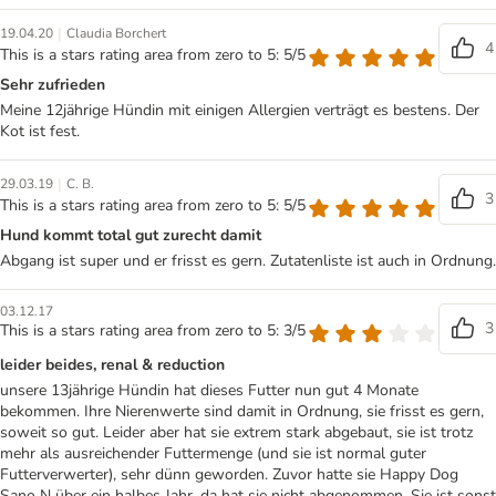
|
19.04.20
Claudia Borchert
4
This is a stars rating area from zero to 5: 5/5
Sehr zufrieden
Meine 12jährige Hündin mit einigen Allergien verträgt es bestens. Der
Kot ist fest.
|
29.03.19
C. B.
3
This is a stars rating area from zero to 5: 5/5
Hund kommt total gut zurecht damit
Abgang ist super und er frisst es gern. Zutatenliste ist auch in Ordnung.
03.12.17
3
This is a stars rating area from zero to 5: 3/5
leider beides, renal & reduction
unsere 13jährige Hündin hat dieses Futter nun gut 4 Monate
bekommen. Ihre Nierenwerte sind damit in Ordnung, sie frisst es gern,
soweit so gut. Leider aber hat sie extrem stark abgebaut, sie ist trotz
mehr als ausreichender Futtermenge (und sie ist normal guter
Futterverwerter), sehr dünn geworden. Zuvor hatte sie Happy Dog
Sano N über ein halbes Jahr, da hat sie nicht abgenommen. Sie ist sonst