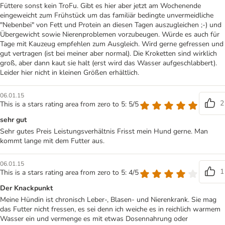
Füttere sonst kein TroFu. Gibt es hier aber jetzt am Wochenende
eingeweicht zum Frühstück um das familiär bedingte unvermeidliche
"Nebenbei" von Fett und Protein an diesen Tagen auszugleichen ;-) und
Übergewicht sowie Nierenproblemen vorzubeugen. Würde es auch für
Tage mit Kauzeug empfehlen zum Ausgleich. Wird gerne gefressen und
gut vertragen (ist bei meiner aber normal). Die Kroketten sind wirklich
groß, aber dann kaut sie halt (erst wird das Wasser aufgeschlabbert).
Leider hier nicht in kleinen Größen erhältlich.
06.01.15
2
This is a stars rating area from zero to 5: 5/5
sehr gut
Sehr gutes Preis Leistungsverhältnis Frisst mein Hund gerne. Man
kommt lange mit dem Futter aus.
06.01.15
1
This is a stars rating area from zero to 5: 4/5
Der Knackpunkt
Meine Hündin ist chronisch Leber-, Blasen- und Nierenkrank. Sie mag
das Futter nicht fressen, es sei denn ich weiche es in reichlich warmem
Wasser ein und vermenge es mit etwas Dosennahrung oder