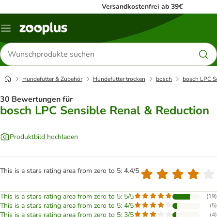
Versandkostenfrei ab 39€
Menü
Produkte
suchen
Hundefutter & Zubehör
Hundefutter trocken
bosch
bosch LPC Se
30 Bewertungen für
bosch LPC Sensible Renal & Reduction
Produktbild hochladen
This is a stars rating area from zero to 5: 4.4/5
This is a stars rating area from zero to 5: 5/5
(
19
)
This is a stars rating area from zero to 5: 4/5
(
5
)
This is a stars rating area from zero to 5: 3/5
(
4
)