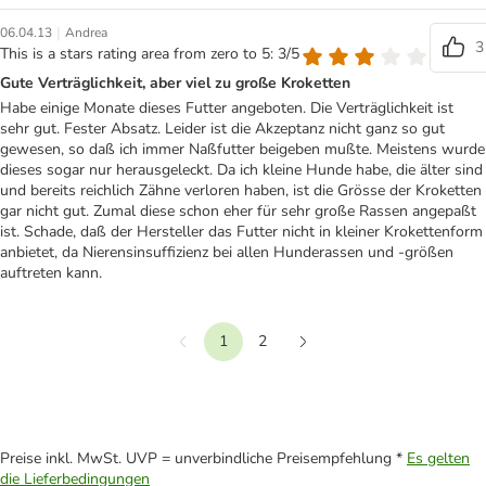
|
06.04.13
Andrea
3
This is a stars rating area from zero to 5: 3/5
Gute Verträglichkeit, aber viel zu große Kroketten
Habe einige Monate dieses Futter angeboten. Die Verträglichkeit ist
sehr gut. Fester Absatz. Leider ist die Akzeptanz nicht ganz so gut
gewesen, so daß ich immer Naßfutter beigeben mußte. Meistens wurde
dieses sogar nur herausgeleckt. Da ich kleine Hunde habe, die älter sind
und bereits reichlich Zähne verloren haben, ist die Grösse der Kroketten
gar nicht gut. Zumal diese schon eher für sehr große Rassen angepaßt
ist. Schade, daß der Hersteller das Futter nicht in kleiner Krokettenform
anbietet, da Nierensinsuffizienz bei allen Hunderassen und -größen
auftreten kann.
1
2
Vorherige
Weiter
Preise inkl. MwSt. UVP = unverbindliche Preisempfehlung *
Es gelten
die Lieferbedingungen