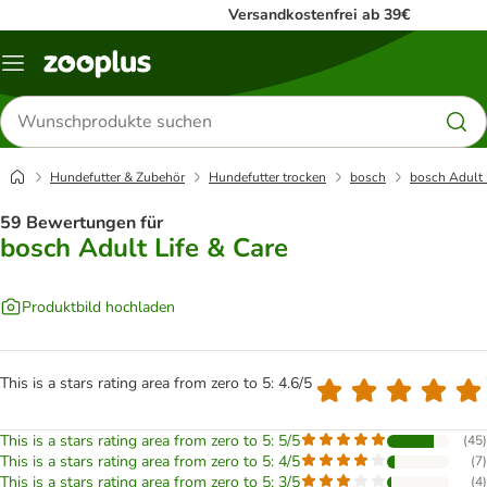
Versandkostenfrei ab 39€
Menü
Produkte
suchen
Hundefutter & Zubehör
Hundefutter trocken
bosch
bosch Adult 
59 Bewertungen für
bosch Adult Life & Care
Produktbild hochladen
This is a stars rating area from zero to 5: 4.6/5
This is a stars rating area from zero to 5: 5/5
(
45
)
This is a stars rating area from zero to 5: 4/5
(
7
)
This is a stars rating area from zero to 5: 3/5
(
4
)