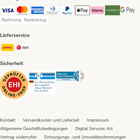
Visa Payment Method
Mastercard Payment Method
American Express Payment Method
Diners Club Payment Method
PayPal Payment Method
Apple Pay Payment Method
Klarna Payment Method
Riverty Payment 
Google P
Rechnung
Bankeinzug
Rechnung Payment Method
Bankeinzug Payment Method
Lieferservice
DHL Shipping Method
DPD Shipping Method
Sicherheit
Security
Security
Security
Kontakt
Versandkosten und Lieferzeit
Impressum
Allgemeine Geschäftsbedingungen
Digital Services Act
Vertrag widerrufen
Entsorgungs- und Umweltbestimmungen