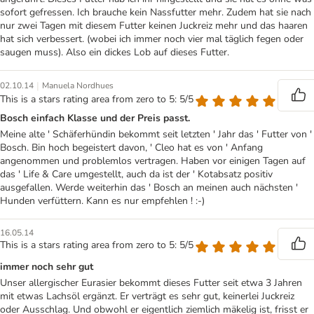
sofort gefressen. Ich brauche kein Nassfutter mehr. Zudem hat sie nach
nur zwei Tagen mit diesem Futter keinen Juckreiz mehr und das haaren
hat sich verbessert. (wobei ich immer noch vier mal täglich fegen oder
saugen muss). Also ein dickes Lob auf dieses Futter.
|
02.10.14
Manuela Nordhues
This is a stars rating area from zero to 5: 5/5
Bosch einfach Klasse und der Preis passt.
Meine alte ' Schäferhündin bekommt seit letzten ' Jahr das ' Futter von '
Bosch. Bin hoch begeistert davon, ' Cleo hat es von ' Anfang
angenommen und problemlos vertragen. Haben vor einigen Tagen auf
das ' Life & Care umgestellt, auch da ist der ' Kotabsatz positiv
ausgefallen. Werde weiterhin das ' Bosch an meinen auch nächsten '
Hunden verfüttern. Kann es nur empfehlen ! :-)
16.05.14
This is a stars rating area from zero to 5: 5/5
immer noch sehr gut
Unser allergischer Eurasier bekommt dieses Futter seit etwa 3 Jahren
mit etwas Lachsöl ergänzt. Er verträgt es sehr gut, keinerlei Juckreiz
oder Ausschlag. Und obwohl er eigentlich ziemlich mäkelig ist, frisst er