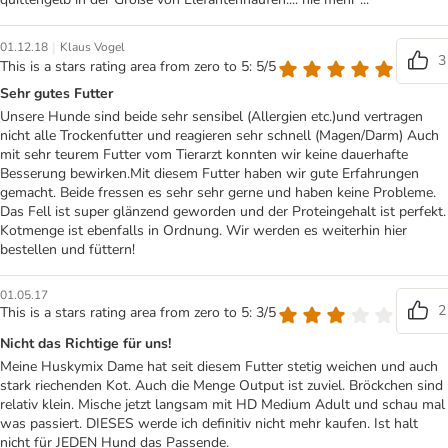
|
01.12.18
Klaus Vogel
3
This is a stars rating area from zero to 5: 5/5
Sehr gutes Futter
Unsere Hunde sind beide sehr sensibel (Allergien etc.)und vertragen
nicht alle Trockenfutter und reagieren sehr schnell (Magen/Darm) Auch
mit sehr teurem Futter vom Tierarzt konnten wir keine dauerhafte
Besserung bewirken.Mit diesem Futter haben wir gute Erfahrungen
gemacht. Beide fressen es sehr sehr gerne und haben keine Probleme.
Das Fell ist super glänzend geworden und der Proteingehalt ist perfekt.
Kotmenge ist ebenfalls in Ordnung. Wir werden es weiterhin hier
bestellen und füttern!
01.05.17
2
This is a stars rating area from zero to 5: 3/5
Nicht das Richtige für uns!
Meine Huskymix Dame hat seit diesem Futter stetig weichen und auch
stark riechenden Kot. Auch die Menge Output ist zuviel. Bröckchen sind
relativ klein. Mische jetzt langsam mit HD Medium Adult und schau mal
was passiert. DIESES werde ich definitiv nicht mehr kaufen. Ist halt
nicht für JEDEN Hund das Passende.