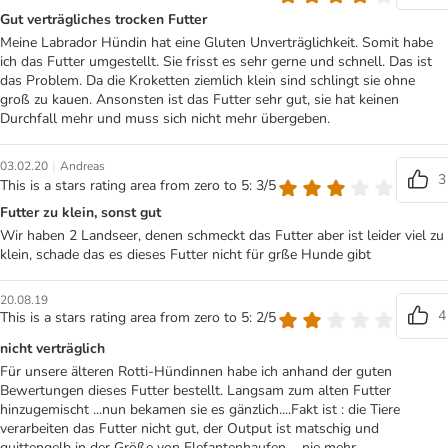
Gut verträgliches trocken Futter
Meine Labrador Hündin hat eine Gluten Unverträglichkeit. Somit habe
ich das Futter umgestellt. Sie frisst es sehr gerne und schnell. Das ist
das Problem. Da die Kroketten ziemlich klein sind schlingt sie ohne
groß zu kauen. Ansonsten ist das Futter sehr gut, sie hat keinen
Durchfall mehr und muss sich nicht mehr übergeben.
|
03.02.20
Andreas
3
This is a stars rating area from zero to 5: 3/5
Futter zu klein, sonst gut
Wir haben 2 Landseer, denen schmeckt das Futter aber ist leider viel zu
klein, schade das es dieses Futter nicht für grße Hunde gibt
20.08.19
4
This is a stars rating area from zero to 5: 2/5
nicht verträglich
Für unsere älteren Rotti-Hündinnen habe ich anhand der guten
Bewertungen dieses Futter bestellt. Langsam zum alten Futter
hinzugemischt ...nun bekamen sie es gänzlich....Fakt ist : die Tiere
verarbeiten das Futter nicht gut, der Output ist matschig und
quittengelb in der Größe von Elefantenhaufen.... nie mehr ...