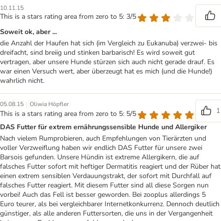
10.11.15
This is a stars rating area from zero to 5: 3/5
Soweit ok, aber ...
die Anzahl der Haufen hat sich (im Vergleich zu Eukanuba) verzwei- bis
dreifacht, sind breiig und stinken barbarisch! Es wird soweit gut
vertragen, aber unsere Hunde stürzen sich auch nicht gerade drauf. Es
war einen Versuch wert, aber überzeugt hat es mich (und die Hunde!)
wahrlich nicht.
|
05.08.15
Oliwia Höpfler
1
This is a stars rating area from zero to 5: 5/5
DAS Futter für extrem ernährungssensible Hunde und Allergiker
Nach vielem Rumprobieren, auch Empfehlungen von Tierärzten und
voller Verzweiflung haben wir endlich DAS Futter für unsere zwei
Barsois gefunden. Unsere Hündin ist extreme Allergikern, die auf
falsches Futter sofort mit heftiger Dermatitis reagiert und der Rüber hat
einen extrem sensiblen Verdauungstrakt, der sofort mit Durchfall auf
falsches Futter reagiert. Mit diesem Futter sind all diese Sorgen nun
vorbei! Auch das Fell ist besser geworden. Bei zooplus allerdings 5
Euro teurer, als bei vergleichbarer Internetkonkurrenz. Dennoch deutlich
günstiger, als alle anderen Futtersorten, die uns in der Vergangenheit