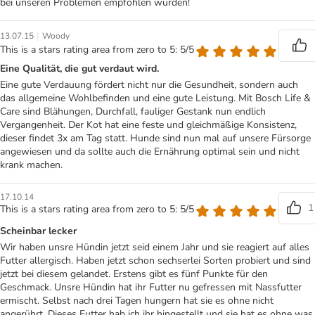
bei unseren Problemen empfohlen wurden!
|
13.07.15
Woody
This is a stars rating area from zero to 5: 5/5
Eine Qualität, die gut verdaut wird.
Eine gute Verdauung fördert nicht nur die Gesundheit, sondern auch
das allgemeine Wohlbefinden und eine gute Leistung. Mit Bosch Life &
Care sind Blähungen, Durchfall, fauliger Gestank nun endlich
Vergangenheit. Der Kot hat eine feste und gleichmäßige Konsistenz,
dieser findet 3x am Tag statt. Hunde sind nun mal auf unsere Fürsorge
angewiesen und da sollte auch die Ernährung optimal sein und nicht
krank machen.
17.10.14
1
This is a stars rating area from zero to 5: 5/5
Scheinbar lecker
Wir haben unsre Hündin jetzt seid einem Jahr und sie reagiert auf alles
Futter allergisch. Haben jetzt schon sechserlei Sorten probiert und sind
jetzt bei diesem gelandet. Erstens gibt es fünf Punkte für den
Geschmack. Unsre Hündin hat ihr Futter nu gefressen mit Nassfutter
ermischt. Selbst nach drei Tagen hungern hat sie es ohne nicht
angerührt. Dieses Futter hab ich ihr hingestellt und sie hat es ohne was