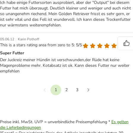
Ich habe einige Futtersorten ausprobiert, aber der "Output" bei diesem
Futter hat mich überzeugt. Deutlich kleiner und weniger und auch nicht
so unangenehm riechend. Mein Golden Retriever frisst es sehr gern, er
ist sehr vital und das Fell ist wundervoll. Ich kann dieses Trockenfutter
nur wärmstens weiterempfehlen.
|
05.06.12
Karin Pothoff
This is a stars rating area from zero to 5: 5/5
Super Futter
Der Juckreiz meiner Hündin ist verschwunden,der Rüde hat keine
Magenprobleme mehr. Kotabsatz ist ok. Kann dieses Futter nur weiter
empfehlen
1
2
3
Vorherige
Weiter
Preise inkl. MwSt. UVP = unverbindliche Preisempfehlung *
Es gelten
die Lieferbedingungen