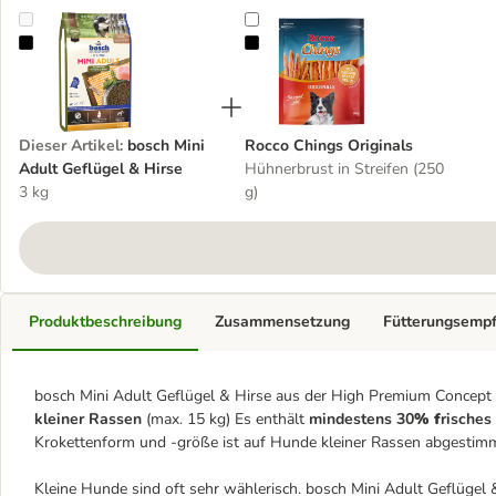
bosch Mini Adult Geflügel & Hirse
Rocco Chings Originals
Dieser Artikel
:
bosch Mini
Rocco Chings Originals
Adult Geflügel & Hirse
Hühnerbrust in Streifen (250
3 kg
g)
Produktbeschreibung
Zusammensetzung
Fütterungsemp
bosch Mini Adult Geflügel & Hirse aus der High Premium Concept L
kleiner Rassen
(max. 15 kg) Es enthält
mindestens 30
% f
risches
Krokettenform und -größe ist auf Hunde kleiner Rassen abgestimm
Kleine Hunde sind oft sehr wählerisch. bosch Mini Adult Geflügel