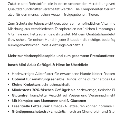
Zutaten und Rohstoffen, die in einem schonenden Herstellungsve
Qualitätshundefutter verarbeitet werden. Die Komponenten tieris
also für den menschlichen Verzehr freigegebenen, Tieren.
Zum Schutz der lebenswichtigen, aber sehr empfindlichen Vitamine
Mischung aus verschiedenen Tocopherolen natürlichen Ursprungs zug
Vitamine und Fettsäuren gewährleistet. Mit dem Qualitätshundefu
Gewissheit, für deinen Hund in jeder Situation die richtige, bedar
außergewöhnlichen Preis-Leistungs-Verhältnis.
Mehr zur Markenphilosophie und zum gesamtem Premiumfutter-
bosch Mini Adult Geflügel & Hirse im Überblick:
Hochwertiges Alleinfutter für erwachsene Hunde kleiner Rassen
Optimal für ernährungssensible Hunde
: ohne glutenhaltiges G
Kleine Kroketten
: sehr schmackhaft
Mindestens 30% frisches Geflügel:
als hochwertige, tierische 
Glutenfrei
: kompletter Verzicht auf Weizen und Weizennachmeh
Mit Komplex aus Mannanen und ß-Glucanen
Essentielle
Fettsäuren:
Omega-3-Fettsäuren können normale Ha
Grünlippmuschelextrakt
: natürlich reich an Chondroitin und Gl