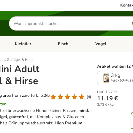
Kontak
Produkte
suchen
Kleintier
Fisch
Vogel
utter & Zubehör
Kategorie-Menü öffnen: Hundefutter & Zubehör
Kategorie-Menü öffnen: Kleintier
Kategorie-Menü öffnen
Ka
ult Geflügel & Hirse
ini Adult
Artikel wählen (2 
3 kg
l & Hirse
567895.
UVP 16,29 €
ng area from zero to 5: 5.0/5
(
4
)
11,19 €
rten
3,73 € / kg
er für erwachsene Hunde kleiner Rassen,
mind.
gel, glutenfrei
, mit Komplex aus ß-Glucanen
hält Grünlippmuschelextrakt,
High Premium