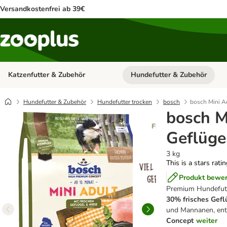
Versandkostenfrei ab 39€
Katzenfutter & Zubehör
Hundefutter & Zubehör
Kategorie-Menü öffnen: Katzenf
Hundefutter & Zubehör
Hundefutter trocken
bosch
bosch Mini Ad
bosch M
Geflüge
3 kg
This is a stars rati
Produkt bewe
Premium Hundefutt
30% frisches Geflü
und Mannanen, ent
Concept
weiter