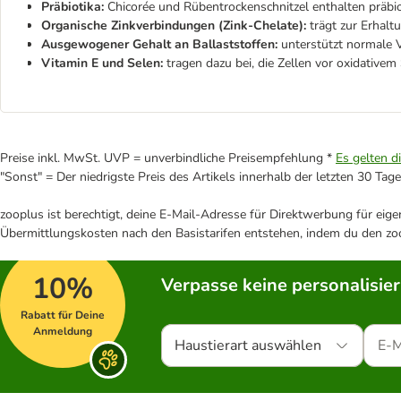
Präbiotika:
Chicorée und Rübentrockenschnitzel enthalten präbi
Organische Zinkverbindungen (Zink-Chelat
e):
trägt zur Erhal
Ausgewogener Gehalt an Ballaststoffen:
unterstützt normale V
Vitamin E und Selen:
tragen dazu bei, die Zellen vor oxidativem
Preise inkl. MwSt. UVP = unverbindliche Preisempfehlung *
Es gelten d
"Sonst" = Der niedrigste Preis des Artikels innerhalb der letzten 30 Tage
zooplus ist berechtigt, deine E-Mail-Adresse für Direktwerbung für eig
Übermittlungskosten nach den Basistarifen entstehen, indem du den zoo
10%
Verpasse keine personalisie
Rabatt für Deine
Anmeldung
Haustierart auswählen