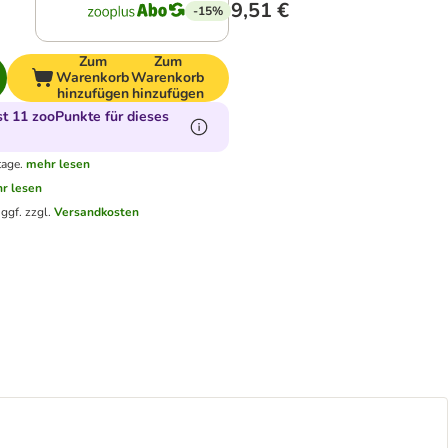
9,51 €
-15%
Zum
Zum
Warenkorb
Warenkorb
hinzufügen
hinzufügen
 11 zooPunkte für dieses
tage.
mehr lesen
r lesen
.
ggf. zzgl.
Versandkosten