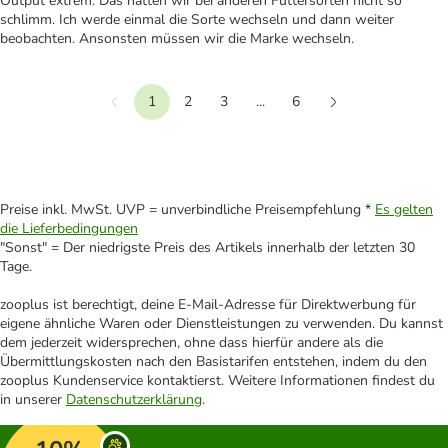
Output extrem. Das hatten wir bei anderen Futtersorten nicht so
schlimm. Ich werde einmal die Sorte wechseln und dann weiter
beobachten. Ansonsten müssen wir die Marke wechseln.
1
2
3
...
6
Vorherige
Weiter
Preise inkl. MwSt. UVP = unverbindliche Preisempfehlung *
Es gelten
die Lieferbedingungen
"Sonst" = Der niedrigste Preis des Artikels innerhalb der letzten 30
Tage.
zooplus ist berechtigt, deine E-Mail-Adresse für Direktwerbung für
eigene ähnliche Waren oder Dienstleistungen zu verwenden. Du kannst
dem jederzeit widersprechen, ohne dass hierfür andere als die
Übermittlungskosten nach den Basistarifen entstehen, indem du den
zooplus Kundenservice kontaktierst. Weitere Informationen findest du
in unserer
Datenschutzerklärung
.