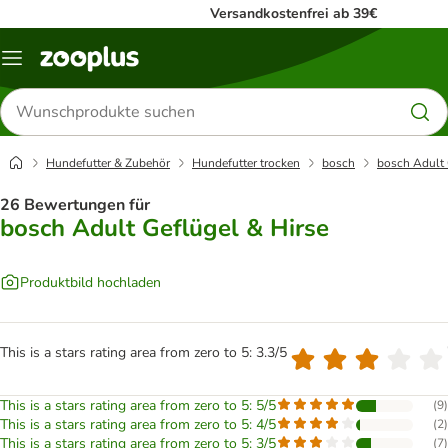
Versandkostenfrei ab 39€
Menü
Produkte
suchen
Hundefutter & Zubehör
Hundefutter trocken
bosch
bosch Adult 
26 Bewertungen für
bosch Adult Geflügel & Hirse
Produktbild hochladen
This is a stars rating area from zero to 5: 3.3/5
This is a stars rating area from zero to 5: 5/5
(
9
)
This is a stars rating area from zero to 5: 4/5
(
2
)
This is a stars rating area from zero to 5: 3/5
(
7
)