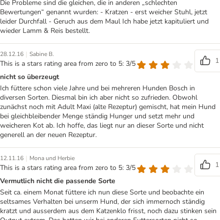
Die Probleme sind die gleichen, die in anderen „schlechten
Bewertungen“ genannt wurden: - Kratzen - erst weicher Stuhl, jetzt
leider Durchfall - Geruch aus dem Maul Ich habe jetzt kapituliert und
wieder Lamm & Reis bestellt.
|
28.12.16
Sabine B.
1
This is a stars rating area from zero to 5: 3/5
nicht so überzeugt
Ich füttere schon viele Jahre und bei mehreren Hunden Bosch in
diversen Sorten. Diesmal bin ich aber nicht so zufrieden. Obwohl
zunächst noch mit Adult Maxi (alte Rezeptur) gemischt, hat mein Hund
bei gleichbleibender Menge ständig Hunger und setzt mehr und
weicheren Kot ab. Ich hoffe, das liegt nur an dieser Sorte und nicht
generell an der neuen Rezeptur.
|
12.11.16
Mona und Herbie
1
This is a stars rating area from zero to 5: 3/5
Vermutlich nicht die passende Sorte
Seit ca. einem Monat füttere ich nun diese Sorte und beobachte ein
seltsames Verhalten bei unserm Hund, der sich immernoch ständig
kratzt und ausserdem aus dem Katzenklo frisst, noch dazu stinken sein