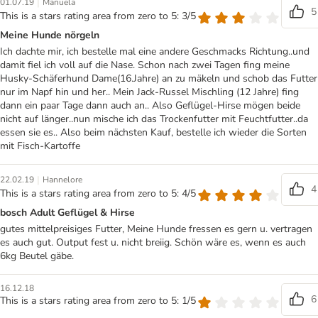
|
01.07.19
Manuela
5
This is a stars rating area from zero to 5: 3/5
Meine Hunde nörgeln
Ich dachte mir, ich bestelle mal eine andere Geschmacks Richtung..und
damit fiel ich voll auf die Nase. Schon nach zwei Tagen fing meine
Husky-Schäferhund Dame(16.Jahre) an zu mäkeln und schob das Futter
nur im Napf hin und her.. Mein Jack-Russel Mischling (12 Jahre) fing
dann ein paar Tage dann auch an.. Also Geflügel-Hirse mögen beide
nicht auf länger..nun mische ich das Trockenfutter mit Feuchtfutter..da
essen sie es.. Also beim nächsten Kauf, bestelle ich wieder die Sorten
mit Fisch-Kartoffe
|
22.02.19
Hannelore
4
This is a stars rating area from zero to 5: 4/5
bosch Adult Geflügel & Hirse
gutes mittelpreisiges Futter, Meine Hunde fressen es gern u. vertragen
es auch gut. Output fest u. nicht breiig. Schön wäre es, wenn es auch
6kg Beutel gäbe.
16.12.18
6
This is a stars rating area from zero to 5: 1/5