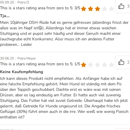
|
05.09.20
Petra D.
3
This is a stars rating area from zero to 5: 3/5
Tja....
Mein 10jähriger DSH-Rüde hat es gerne gefressen (allerdings frisst der
alles was im Napf ist😋). Allerdings hat er immer etwas weichen
Stuhlgang und er pupst sehr häufig und dieser Geruch macht einer
Jauchegrube echt Konkurrenz. Also muss ich ein anderes Futter
probieren... Leider
|
30.06.20
Petra Meyer
2
This is a stars rating area from zero to 5: 1/5
Keine Kaufempfehlung
Ich kann dieses Produkt nicht empfehlen. Als Anfänger habe ich auf
eine falsche Empfehlung gehört. Mein Hund ist ständig mit dem Po
über den Teppich geschubbert. Dachte erst es wäre was mit seinen
Drüsen, aber es lag eindeutig am Futter. Er hatte auch viel zuwenig
Stuhlgang. Das Futter hat viel zuviel Getreide. Überhaupt habe ich jetzt
gelernt, daß Getreide für Hunde ungesund ist. Die Angabe frisches
Geflügel (30%) führt einen auch in die irre. Wer weiß wie wenig Fleisch
enthalten ist?