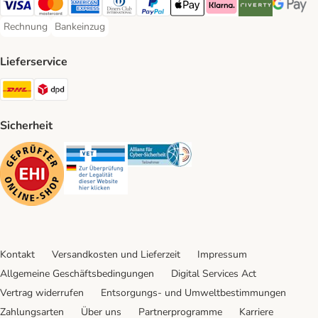
Visa Payment Method
Mastercard Payment Method
American Express Payment Method
Diners Club Payment Method
PayPal Payment Method
Apple Pay Payment Method
Klarna Payment Method
Riverty Payment 
Google P
Rechnung
Bankeinzug
Rechnung Payment Method
Bankeinzug Payment Method
Lieferservice
DHL Shipping Method
DPD Shipping Method
Sicherheit
Security
Security
Security
Kontakt
Versandkosten und Lieferzeit
Impressum
Allgemeine Geschäftsbedingungen
Digital Services Act
Vertrag widerrufen
Entsorgungs- und Umweltbestimmungen
Zahlungsarten
Über uns
Partnerprogramme
Karriere