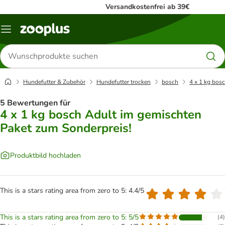
Versandkostenfrei ab 39€
Menü
Produkte
suchen
Hundefutter & Zubehör
Hundefutter trocken
bosch
4 x 1 kg bos
5 Bewertungen für
4 x 1 kg bosch Adult im gemischten
Paket zum Sonderpreis!
Produktbild hochladen
This is a stars rating area from zero to 5: 4.4/5
This is a stars rating area from zero to 5: 5/5
(
4
)