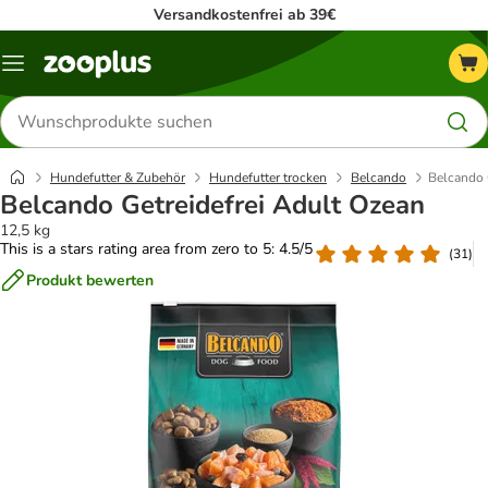
Versandkostenfrei ab 39€
Menü
Produkte
suchen
Hundefutter & Zubehör
Hundefutter trocken
Belcando
Belcando 
Belcando Getreidefrei Adult Ozean
12,5 kg
This is a stars rating area from zero to 5: 4.5/5
(
31
)
Produkt bewerten