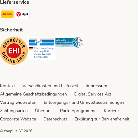
Lieferservice
DHL Shipping Method
DPD Shipping Method
Sicherheit
Security
Security
Security
Kontakt
Versandkosten und Lieferzeit
Impressum
Allgemeine Geschäftsbedingungen
Digital Services Act
Vertrag widerrufen
Entsorgungs- und Umweltbestimmungen
Zahlungsarten
Über uns
Partnerprogramme
Karriere
Corporate Website
Datenschutz
Erklärung zur Barrierefreiheit
© zooplus SE
2026