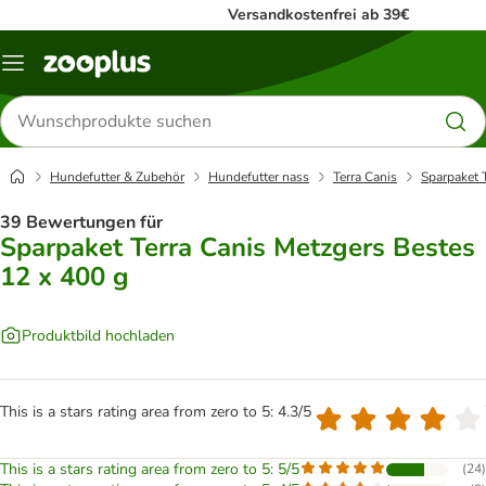
Versandkostenfrei ab 39€
Menü
Produkte
suchen
Hundefutter & Zubehör
Hundefutter nass
Terra Canis
Sparpaket 
39 Bewertungen für
Sparpaket Terra Canis Metzgers Bestes
12 x 400 g
Produktbild hochladen
This is a stars rating area from zero to 5: 4.3/5
This is a stars rating area from zero to 5: 5/5
(
24
)