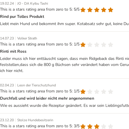
|
19.02.24
JO - DA Kyibu Tashi
This is a stars rating area from zero to 5: 5/5
Rind pur Tolles Produkt
Liebt mein Hund und bekommt ihm super. Kotabsatz sehr gut, keine Durc
|
14.07.23
Volker Strath
This is a stars rating area from zero to 5: 1/5
Rinti mit Ross
Leider muss ich hier enttäuscht sagen, dass mein Ridgeback das Rinti n
feststellen,dass sich die 800 g Büchsen sehr verändert haben vom Geruc
ich hier nicht.
|
02.04.23
Leon der Tierschutzhund
This is a stars rating area from zero to 5: 1/5
Durchfall und wird leider nicht mehr angenommen
Wie es aussieht wurde die Rezeptur geändert. Es war sein Lieblingsfutt
|
23.12.20
Stolze Hundebesitzerin
This is a stars rating area from zero to 5: 3/5