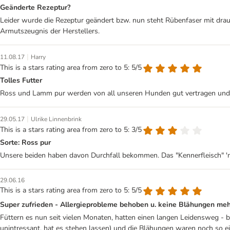
Geänderte Rezeptur?
Leider wurde die Rezeptur geändert bzw. nun steht Rübenfaser mit drau
Armutszeugnis der Herstellers.
|
11.08.17
Harry
This is a stars rating area from zero to 5: 5/5
Tolles Futter
Ross und Lamm pur werden von all unseren Hunden gut vertragen und 
|
29.05.17
Ulrike Linnenbrink
This is a stars rating area from zero to 5: 3/5
Sorte: Ross pur
Unsere beiden haben davon Durchfall bekommen. Das "Kennerfleisch" 'mit
29.06.16
This is a stars rating area from zero to 5: 5/5
Super zufrieden - Allergieprobleme behoben u. keine Blähungen me
Füttern es nun seit vielen Monaten, hatten einen langen Leidensweg - b
unintressant, hat es stehen lassen) und die Blähungen waren noch so e