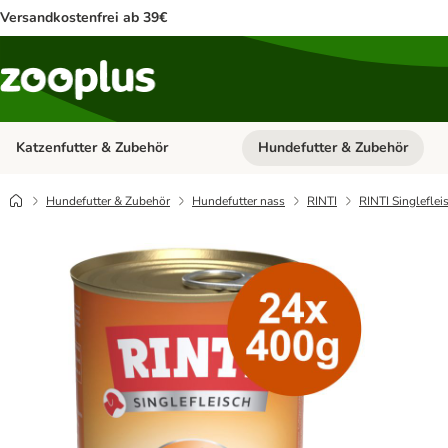
Versandkostenfrei ab 39€
Katzenfutter & Zubehör
Hundefutter & Zubehör
Kategorie-Menü öffnen: Katzenf
Hundefutter & Zubehör
Hundefutter nass
RINTI
RINTI Singleflei