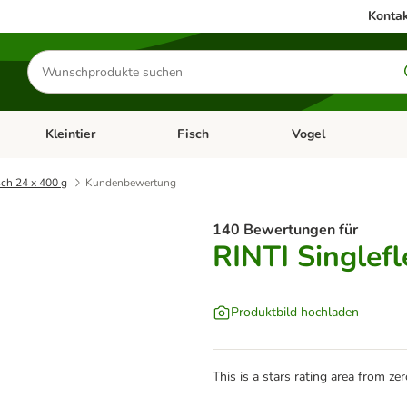
Kontak
Produkte
suchen
Kleintier
Fisch
Vogel
utter & Zubehör
Kategorie-Menü öffnen: Hundefutter & Zubehör
Kategorie-Menü öffnen: Kleintier
Kategorie-Menü öffnen
Ka
sch 24 x 400 g
Kundenbewertung
140 Bewertungen für
RINTI Singlefl
Produktbild hochladen
This is a stars rating area from zer