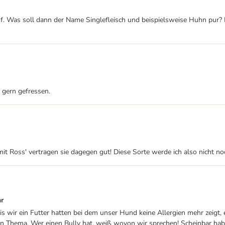
f. Was soll dann der Name Singlefleisch und beispielsweise Huhn pur? L
gern gefressen.
 Ross' vertragen sie dagegen gut! Diese Sorte werde ich also nicht noc
hr
is wir ein Futter hatten bei dem unser Hund keine Allergien mehr zeigt,
in Thema. Wer einen Bully hat, weiß wovon wir sprechen! Scheinbar habe