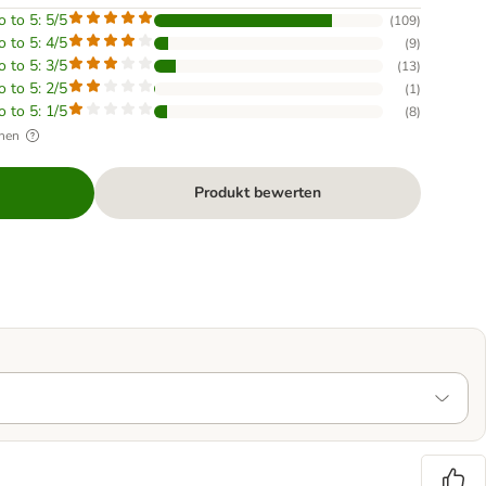
o to 5: 5/5
(
109
)
o to 5: 4/5
(
9
)
o to 5: 3/5
(
13
)
o to 5: 2/5
(
1
)
o to 5: 1/5
(
8
)
hen
Produkt bewerten