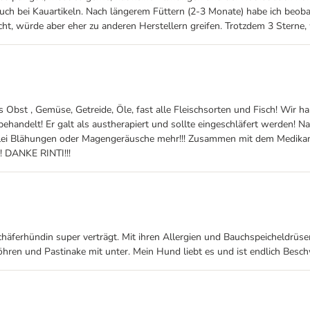
uch bei Kauartikeln. Nach längerem Füttern (2-3 Monate) habe ich beob
echt, würde aber eher zu anderen Herstellern greifen. Trotzdem 3 Sterne, 
edes Obst , Gemüse, Getreide, Öle, fast alle Fleischsorten und Fisch! Wi
Ä behandelt! Er galt als austherapiert und sollte eingeschläfert werden
nerlei Blähungen oder Magengeräusche mehr!!! Zusammen mit dem Medikam
!! DANKE RINTI!!!
häferhündin super verträgt. Mit ihren Allergien und Bauchspeicheldrüsen
hren und Pastinake mit unter. Mein Hund liebt es und ist endlich Besch