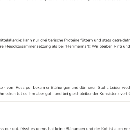
allergie: kann nur drei tierische Proteine füttern und stets getreidefre
re Fleischzusammensetzung als bei "Herrmanns"!!! Wir bleiben Rinti und "
e - vom Ross pur bekam er Blähungen und dünneren Stuhl. Leider wechse
hmecken tut es ihm aber gut , und bei gleichbleibender Konsistenz verträ
oss pur gut, frisst es gerne, hat keine Blähungen und der Kot ist auch no