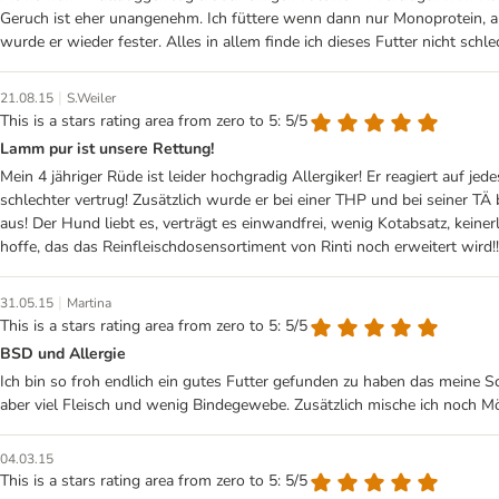
Geruch ist eher unangenehm. Ich füttere wenn dann nur Monoprotein, a
wurde er wieder fester. Alles in allem finde ich dieses Futter nicht schl
|
21.08.15
S.Weiler
This is a stars rating area from zero to 5: 5/5
Lamm pur ist unsere Rettung!
Mein 4 jähriger Rüde ist leider hochgradig Allergiker! Er reagiert auf j
schlechter vertrug! Zusätzlich wurde er bei einer THP und bei seiner T
aus! Der Hund liebt es, verträgt es einwandfrei, wenig Kotabsatz, kei
hoffe, das das Reinfleischdosensortiment von Rinti noch erweitert wird!
|
31.05.15
Martina
This is a stars rating area from zero to 5: 5/5
BSD und Allergie
Ich bin so froh endlich ein gutes Futter gefunden zu haben das meine Sc
aber viel Fleisch und wenig Bindegewebe. Zusätzlich mische ich noch Mö
04.03.15
This is a stars rating area from zero to 5: 5/5