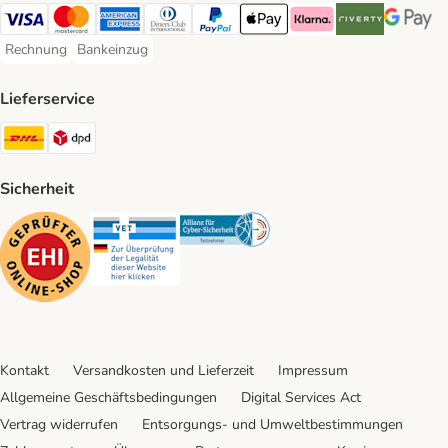
Visa Payment Method
Mastercard Payment Method
American Express Payment Method
Diners Club Payment Method
PayPal Payment Method
Apple Pay Payment Method
Klarna Payment Method
Riverty Payment 
Google P
Rechnung
Bankeinzug
Rechnung Payment Method
Bankeinzug Payment Method
Lieferservice
DHL Shipping Method
DPD Shipping Method
Sicherheit
Security
Security
Security
Kontakt
Versandkosten und Lieferzeit
Impressum
Allgemeine Geschäftsbedingungen
Digital Services Act
Vertrag widerrufen
Entsorgungs- und Umweltbestimmungen