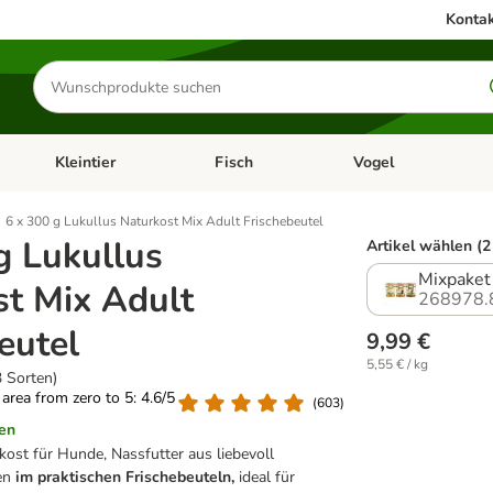
Kontak
Produkte
suchen
Kleintier
Fisch
Vogel
utter & Zubehör
Kategorie-Menü öffnen: Hundefutter & Zubehör
Kategorie-Menü öffnen: Kleintier
Kategorie-Menü öffnen
Ka
6 x 300 g Lukullus Naturkost Mix Adult Frischebeutel
g Lukullus
Artikel wählen (2
Mixpaket 
t Mix Adult
268978.
eutel
9,99 €
5,55 € / kg
3 Sorten)
g area from zero to 5: 4.6/5
(
603
)
en
kost für Hunde, Nassfutter aus liebevoll
en
im praktischen Frischebeuteln,
ideal für