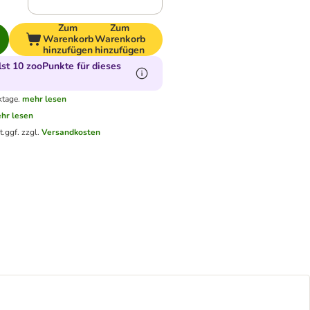
Zum
Zum
Warenkorb
Warenkorb
hinzufügen
hinzufügen
t 10 zooPunkte für dieses
ktage.
mehr lesen
hr lesen
t.
ggf. zzgl.
Versandkosten