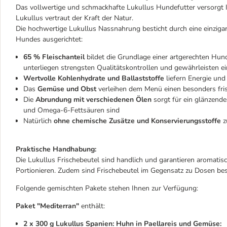
Das vollwertige und schmackhafte Lukullus Hundefutter versorgt 
Lukullus vertraut der Kraft der Natur.
Die hochwertige Lukullus Nassnahrung besticht durch eine einzigar
Hundes ausgerichtet:
65 % Fleischanteil
bildet die Grundlage einer artgerechten Hun
unterliegen strengsten Qualitätskontrollen und gewährleisten e
Wertvolle Kohlenhydrate und Ballaststoffe
liefern Energie und
Das
Gemüse und Obst
verleihen dem Menü einen besonders fris
Die
Abrundung mit verschiedenen Ölen
sorgt für ein glänzende
und Omega-6-Fettsäuren sind
Natürlich
ohne chemische Zusätze und Konservierungsstoffe
z
Praktische Handhabung:
Die Lukullus Frischebeutel sind handlich und garantieren aromati
Portionieren. Zudem sind Frischebeutel im Gegensatz zu Dosen bes
Folgende gemischten Pakete stehen Ihnen zur Verfügung:
Paket "Mediterran"
enthält:
2 x 300 g Lukullus Spanien: Huhn in Paellareis und Gemüse: