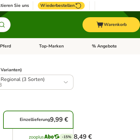
tieren Sie uns
Wiederbestellen
Warenkorb
Pferd
Top-Marken
% Angebote
: Fisch
tegorie-Menü öffnen: Vogel
Kategorie-Menü öffnen: Pferd
Kategorie-Menü öffnen: T
 Varianten)
Regional (3 Sorten)
8
9,99 €
Einzellieferung
8,49 €
-15%