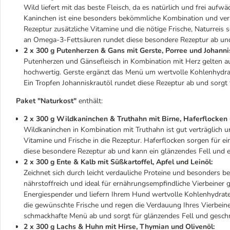
Wild liefert mit das beste Fleisch, da es natürlich und frei auf
Kaninchen ist eine besonders bekömmliche Kombination und vers
Rezeptur zusätzliche Vitamine und die nötige Frische, Naturreis 
an Omega-3-Fettsäuren rundet diese besondere Rezeptur ab und
2 x 300 g Putenherzen & Gans mit Gerste, Porree und Johanni
Putenherzen und Gänsefleisch in Kombination mit Herz gelten a
hochwertig. Gerste ergänzt das Menü um wertvolle Kohlenhydra
Ein Tropfen Johanniskrautöl rundet diese Rezeptur ab und sorgt 
Paket "Naturkost"
enthält:
2 x 300 g Wildkaninchen & Truthahn mit Birne, Haferflocken 
Wildkaninchen in Kombination mit Truthahn ist gut verträglich u
Vitamine und Frische in die Rezeptur. Haferflocken sorgen für ei
diese besondere Rezeptur ab und kann ein glänzendes Fell und 
2 x 300 g Ente & Kalb mit Süßkartoffel, Apfel und Leinöl:
Zeichnet sich durch leicht verdauliche Proteine und besonders 
nährstoffreich und ideal für ernährungsempfindliche Vierbeiner 
Energiespender und liefern Ihrem Hund wertvolle Kohlenhydrate, 
die gewünschte Frische und regen die Verdauung Ihres Vierbein
schmackhafte Menü ab und sorgt für glänzendes Fell und gesch
2 x 300 g Lachs & Huhn mit Hirse, Thymian und Olivenöl: