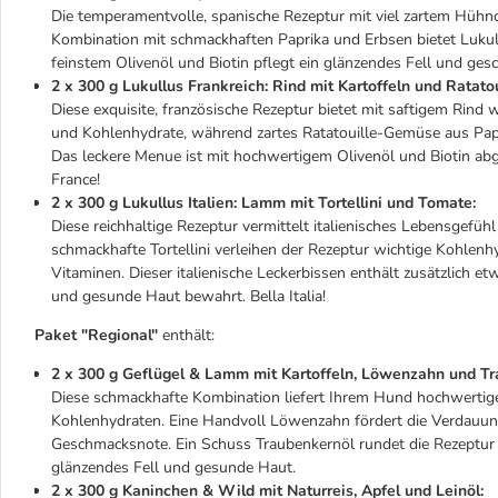
Die temperamentvolle, spanische Rezeptur mit viel zartem Hühnche
Kombination mit schmackhaften Paprika und Erbsen bietet Luku
feinstem Olivenöl und Biotin pflegt ein glänzendes Fell und ges
2 x 300 g Lukullus Frankreich: Rind mit Kartoffeln und Ratat
Diese exquisite, französische Rezeptur bietet mit saftigem Rind w
und Kohlenhydrate, während zartes Ratatouille-Gemüse aus Papri
Das leckere Menue ist mit hochwertigem Olivenöl und Biotin ab
France!
2 x 300 g Lukullus Italien: Lamm mit Tortellini und Tomate:
Diese reichhaltige Rezeptur vermittelt italienisches Lebensgefühl
schmackhafte Tortellini verleihen der Rezeptur wichtige Kohlen
Vitaminen. Dieser italienische Leckerbissen enthält zusätzlich e
und gesunde Haut bewahrt. Bella Italia!
Paket "Regional"
enthält:
2 x 300 g Geflügel & Lamm mit Kartoffeln, Löwenzahn und Tr
Diese schmackhafte Kombination liefert Ihrem Hund hochwertige
Kohlenhydraten. Eine Handvoll Löwenzahn fördert die Verdauun
Geschmacksnote. Ein Schuss Traubenkernöl rundet die Rezeptur 
glänzendes Fell und gesunde Haut.
2 x 300 g Kaninchen & Wild mit Naturreis, Apfel und Leinöl: