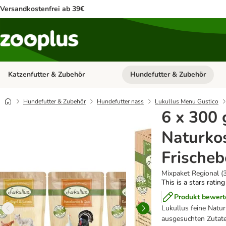
Versandkostenfrei ab 39€
Katzenfutter & Zubehör
Hundefutter & Zubehör
Kategorie-Menü öffnen: Katzenf
Hundefutter & Zubehör
Hundefutter nass
Lukullus Menu Gustico
6 x 300 
Naturkos
Frischeb
Mixpaket Regional (
This is a stars ratin
Produkt bewert
Lukullus feine Natur
ausgesuchten Zutat