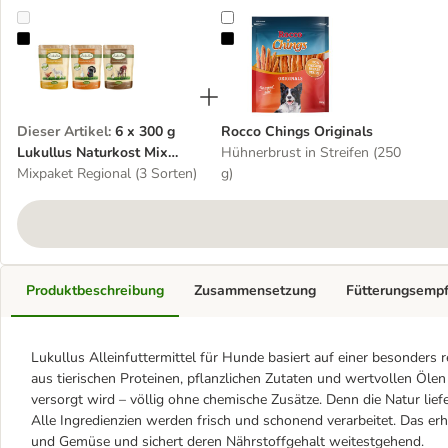
6 x 300 g Lukullus Naturkost Mix Adult Frischebeutel
Rocco Chings Originals
Dieser Artikel
:
6 x 300 g
Rocco Chings Originals
Lukullus Naturkost Mix
Hühnerbrust in Streifen (250
Adult Frischebeutel
Mixpaket Regional (3 Sorten)
g)
Produktbeschreibung
Zusammensetzung
Fütterungsemp
Lukullus Alleinfuttermittel für Hunde basiert auf einer besonders 
aus tierischen Proteinen, pflanzlichen Zutaten und wertvollen Öle
versorgt wird – völlig ohne chemische Zusätze. Denn die Natur liefe
Alle Ingredienzien werden frisch und schonend verarbeitet. Das er
und Gemüse und sichert deren Nährstoffgehalt weitestgehend.