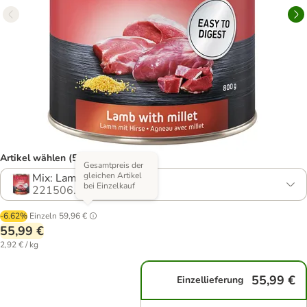
Artikel wählen (5 Varianten)
Gesamtpreis der
gleichen Artikel
Mix: Lamm & Geflügel
bei Einzelkauf
221506.2
-6.62%
Einzeln
59,96 €
55,99 €
2,92 € / kg
55,99 €
Einzellieferung