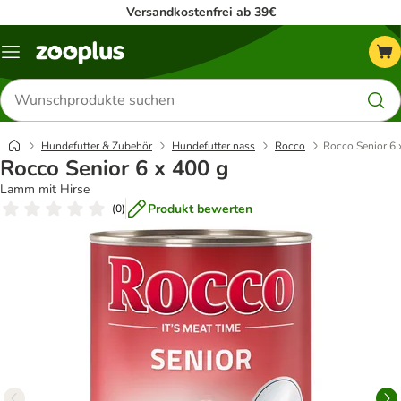
Versandkostenfrei ab 39€
Menü
Produkte
suchen
Hundefutter & Zubehör
Hundefutter nass
Rocco
Rocco Senior 6 
Rocco Senior 6 x 400 g
Lamm mit Hirse
Produkt bewerten
(
0
)