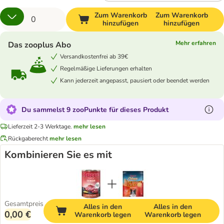
Zum Warenkorb
Zum Warenkorb
hinzufügen
hinzufügen
Mehr erfahren
Das zooplus Abo
Versandkostenfrei ab 39€
Regelmäßige Lieferungen erhalten
Kann jederzeit angepasst, pausiert oder beendet werden
Du sammelst 9 zooPunkte für dieses Produkt
Lieferzeit 2-3 Werktage.
mehr lesen
Rückgaberecht
mehr lesen
Kombinieren Sie es mit
Gesamtpreis
Alles in den
Alles in den
0,00 €
Warenkorb legen
Warenkorb legen