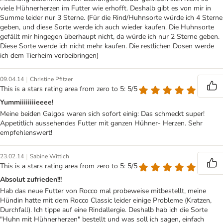
viele Hühnerherzen im Futter wie erhofft. Deshalb gibt es von mir in
Summe leider nur 3 Sterne. (Für die Rind/Huhnsorte würde ich 4 Sterne
geben, und diese Sorte werde ich auch wieder kaufen. Die Huhnsorte
gefällt mir hingegen überhaupt nicht, da würde ich nur 2 Sterne geben.
Diese Sorte werde ich nicht mehr kaufen. Die restlichen Dosen werde
ich dem Tierheim vorbeibringen)
|
09.04.14
Christine Pfitzer
This is a stars rating area from zero to 5: 5/5
Yummiiiiiiiieeee!
Meine beiden Galgos waren sich sofort einig: Das schmeckt super!
Appetitlich aussehendes Futter mit ganzen Hühner- Herzen. Sehr
empfehlenswert!
|
23.02.14
Sabine Wittich
This is a stars rating area from zero to 5: 5/5
Absolut zufrieden!!!
Hab das neue Futter von Rocco mal probeweise mitbestellt, meine
Hündin hatte mit dem Rocco Classic leider einige Probleme (Kratzen,
Durchfall). Ich tippe auf eine Rindallergie. Deshalb hab ich die Sorte
"Huhn mit Hühnerherzen" bestellt und was soll ich sagen, einfach