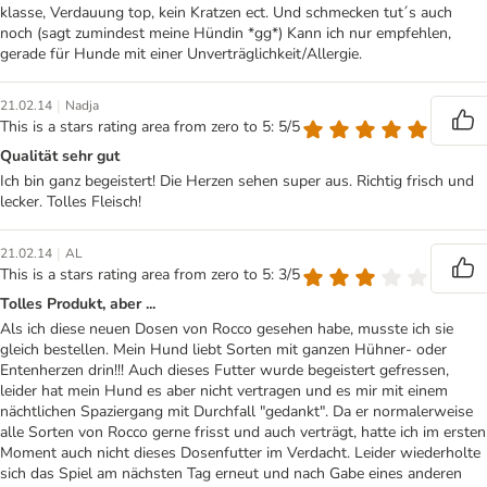
klasse, Verdauung top, kein Kratzen ect. Und schmecken tut´s auch
noch (sagt zumindest meine Hündin *gg*) Kann ich nur empfehlen,
gerade für Hunde mit einer Unverträglichkeit/Allergie.
|
21.02.14
Nadja
This is a stars rating area from zero to 5: 5/5
Qualität sehr gut
Ich bin ganz begeistert! Die Herzen sehen super aus. Richtig frisch und
lecker. Tolles Fleisch!
|
21.02.14
AL
This is a stars rating area from zero to 5: 3/5
Tolles Produkt, aber ...
Als ich diese neuen Dosen von Rocco gesehen habe, musste ich sie
gleich bestellen. Mein Hund liebt Sorten mit ganzen Hühner- oder
Entenherzen drin!!! Auch dieses Futter wurde begeistert gefressen,
leider hat mein Hund es aber nicht vertragen und es mir mit einem
nächtlichen Spaziergang mit Durchfall "gedankt". Da er normalerweise
alle Sorten von Rocco gerne frisst und auch verträgt, hatte ich im ersten
Moment auch nicht dieses Dosenfutter im Verdacht. Leider wiederholte
sich das Spiel am nächsten Tag erneut und nach Gabe eines anderen