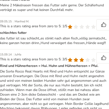
Meine 2 Mäkelnasen fressen das Futter sehr gerne. Der Schäferhund
verträgt es super und hat keinen Durchfall mehr.
|
09.05.15
Manfred M.
This is a stars rating area from zero to 5: 1/5
schlechtes futter
das futter ist sau schlecht,,es stinkt nach alten fisch,,völlig zermatscht,,
keine ganzen herzen drinn,,Hund verweigert das fressen,,Hände weg!!!
|
15.09.14
JuMa
This is a stars rating area from zero to 5: 3/5
Rind und Hühnerherzen = Hui. Huhn und Hühnerherzen = Pfui.
Die Sorte Rocco Real Hearts mit Rind und Huhn entspricht zur Gänze
unseren Erwartungen. Die Dose mit Rind und Huhn riecht angenehm
und wird von meinen beiden Hunden sehr gut angenommen und auch
gut vertragen. Mit der Sorte, die nur aus Huhn besteht, bin ich nicht
zufrieden. Wenn man die Dose öffnet, stößt man bei nahezu allen
Dosen eine 2-3cm dicke Geleeschicht - und das am Deckel wie am
Boden der Dose. Das Futter wird von meinen Hunden zwar
angenommen, aber nicht so gut vertragen. Mein Border Collie Jagdhund
Mischling bekommt davon Blähungen. Leider gefinden sich nicht so