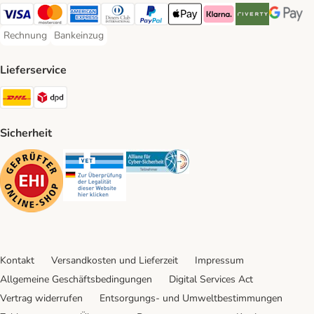
Visa Payment Method
Mastercard Payment Method
American Express Payment Method
Diners Club Payment Method
PayPal Payment Method
Apple Pay Payment Method
Klarna Payment Method
Riverty Payment 
Google P
Rechnung
Bankeinzug
Rechnung Payment Method
Bankeinzug Payment Method
Lieferservice
DHL Shipping Method
DPD Shipping Method
Sicherheit
Security
Security
Security
Kontakt
Versandkosten und Lieferzeit
Impressum
Allgemeine Geschäftsbedingungen
Digital Services Act
Vertrag widerrufen
Entsorgungs- und Umweltbestimmungen