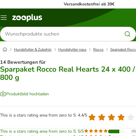
Versandkostenfrei ab 39€
Menü
Produkte
suchen
Hundefutter & Zubehör
Hundefutter nass
Rocco
Sparpaket Rocco
14 Bewertungen für
Sparpaket Rocco Real Hearts 24 x 400 /
800 g
Produktbild hochladen
This is a stars rating area from zero to 5: 4.4/5
This is a stars rating area from zero to 5: 5/5
(
9
)