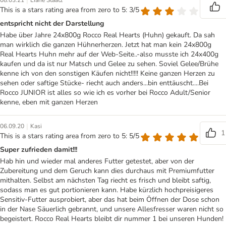
|
08.03.21
Liane Staatz
This is a stars rating area from zero to 5: 3/5
entspricht nicht der Darstellung
Habe über Jahre 24x800g Rocco Real Hearts (Huhn) gekauft. Da sah
man wirklich die ganzen Hühnerherzen. Jetzt hat man kein 24x800g
Real Hearts Huhn mehr auf der Web-Seite..-also musste ich 24x400g
kaufen und da ist nur Matsch und Gelee zu sehen. Soviel Gelee/Brühe
kenne ich von den sonstigen Käufen nicht!!!!! Keine ganzen Herzen zu
sehen oder saftige Stücke- riecht auch anders...bin enttäuscht....Bei
Rocco JUNIOR ist alles so wie ich es vorher bei Rocco Adult/Senior
kenne, eben mit ganzen Herzen
|
06.09.20
Kasi
1
This is a stars rating area from zero to 5: 5/5
Super zufrieden damit!!!
Hab hin und wieder mal anderes Futter getestet, aber von der
Zubereitung und dem Geruch kann dies durchaus mit Premiumfutter
mithalten. Selbst am nächsten Tag riecht es frisch und bleibt saftig,
sodass man es gut portionieren kann. Habe kürzlich hochpreisigeres
Sensitiv-Futter ausprobiert, aber das hat beim Öffnen der Dose schon
in der Nase Säuerlich gebrannt, und unsere Allesfresser waren nicht so
begeistert. Rocco Real Hearts bleibt dir nummer 1 bei unseren Hunden!