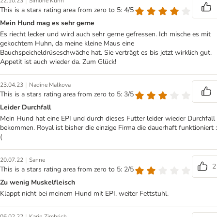
|
22.10.23
Simone Kühn
This is a stars rating area from zero to 5: 4/5
Mein Hund mag es sehr gerne
Es riecht lecker und wird auch sehr gerne gefressen. Ich mische es mit
gekochtem Huhn, da meine kleine Maus eine
Bauchspeicheldrüseschwäche hat. Sie verträgt es bis jetzt wirklich gut.
Appetit ist auch wieder da. Zum Glück!
|
23.04.23
Nadine Malkova
This is a stars rating area from zero to 5: 3/5
Leider Durchfall
Mein Hund hat eine EPI und durch dieses Futter leider wieder Durchfall
bekommen. Royal ist bisher die einzige Firma die dauerhaft funktioniert :
(
|
20.07.22
Sanne
2
This is a stars rating area from zero to 5: 2/5
Zu wenig Muskelfleisch
Klappt nicht bei meinem Hund mit EPI, weiter Fettstuhl.
|
06.02.22
Karin Zimbrich