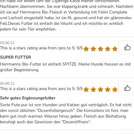
Ich habe vor einem Jahr die 13jährige Katze meiner verstorbenen
Nachbarin übernommen. Sie war klapprig,krank und schwach. Nachdem
ich sie auf Herrmanns Bio-Fleisch in Verbindung mit Felini Complete
und Lachsöl eingestellt habe, ist sie fit, gesund und hat ein glänzendes
Fell.Dieses Futter ist einfach die Wucht und ich möchte es wirklich
jedem für sein Tier empfehlen.
05.06.12
This is a stars rating area from zero to 5: 5/5
SUPER FUTTER
Herrmanns Bio-Futter ist einfach SPITZE. Meine Hunde fressen es mit
großer Begeisterung.
05.06.12
This is a stars rating area from zero to 5: 5/5
Sehr gutes Ergänzungsfutter
Sorte Pute pur ist von Hunden und Katzen gut verträglich. Es hat nicht
den sonst üblichen "Dosenfuttergeruch". Die Konsistenz ist fest, man
kann gut noch warmes Wasser hinzu geben. Fleisch aus Biohaltung
beruhigt auch das Gewissen des "Dosenöffners".