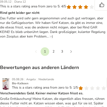
|
09.05.12
Diana 12
This is a stars rating area from zero to 5: 4/5
Rind geht leider gar nicht
Das Futter wird sehr gern angenommen und auch gut vertragen, aber
nur die Geflügelsorten. Wir haben fünf Katzen, da gibt es immer eine,
die etwas frisst, was die anderen nicht mögen, aber bei Rind GAR
KEINE! Es blieb unberührt liegen. Dank großzügiger, kulanter Regelung
von Zooplus aber kein Problem... :-)
1
2
3
Vorherige
Weiter
Bewertungen aus anderen Ländern
|
|
05.08.26
Angela
Niederlande
Bio-Kalkoen
This is a stars rating area from zero to 5: 1/5
Verschwendetes Geld. Keiner meiner Katzen frisst es.
Große Enttäuschung! Meine Katzen, die eigentlich alles fressen, rühren
dieses Futter nicht an. Katzen wissen eben, was gut für sie ist. Später