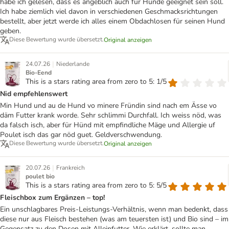
habe ich gelesen, dass es angeblich auch für Hunde geeignet sein soll.
Ich habe ziemlich viel davon in verschiedenen Geschmacksrichtungen
bestellt, aber jetzt werde ich alles einem Obdachlosen für seinen Hund
geben.
Diese Bewertung wurde übersetzt.
Original anzeigen
|
24.07.26
Niederlande
Bio-Eend
This is a stars rating area from zero to 5: 1/5
Nid empfehlenswert
Min Hund und au de Hund vo minere Fründin sind nach em Ässe vo
däm Futter krank worde. Sehr schlimmi Durchfall. Ich weiss nöd, was
da falsch isch, aber für Hünd mit empfindliche Mäge und Allergie uf
Poulet isch das gar nöd guet. Geldverschwendung.
Diese Bewertung wurde übersetzt.
Original anzeigen
|
20.07.26
Frankreich
poulet bio
This is a stars rating area from zero to 5: 5/5
Fleischbox zum Ergänzen – top!
Ein unschlagbares Preis-Leistungs-Verhältnis, wenn man bedenkt, dass
diese nur aus Fleisch bestehen (was am teuersten ist) und Bio sind – im
Gegensatz zu den Dosen mit Alleinfutter. Wie erklärt, sollte man