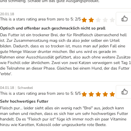
und schmierig. Schade um das gute Ausgangsprodukt.
20.01.18
This is a stars rating area from zero to 5: 2/5
Optisch und offenbar auch geschmacklich nicht so prall
Das Futter ist ein trockener Brei, der für Rindfleisch überraschend hell
ist. Zur Zusammensetzung mag sich da also jeder selber ein Urteil
bilden. Dadurch, dass es so trocken ist, muss man auf jeden Fall eine
gute Menge Wasser drunter mischen. Bei uns wird es gerade im
Rahmen einer Ausschlussdiät gefüttert, also auch ohne weitere Zusätze
wie Fischöl oder ähnlichem. Zwei von zwei Katzen verweigern seit Tag 1
die Teilnahme an dieser Phase. Gleiches bei einem Hund, der das Futter
'erbte'.
|
04.01.18
Schwebel
This is a stars rating area from zero to 5: 5/5
Sehr hochwertiges Futter
Fleisch pur... leider sieht alles ein wenig nach "Brei" aus, jedoch kann
man sehen und riechen, dass es sich hier um sehr hochwertiges Futter
handelt. Da es "Fleisch pur ist" füge ich immer noch ein paar Vitamine
hinzu wie Karotten, Kokosöl oder ungezuckerte rote Beete.