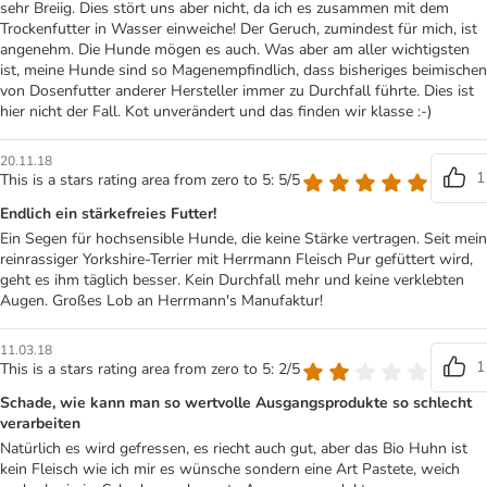
sehr Breiig. Dies stört uns aber nicht, da ich es zusammen mit dem
Trockenfutter in Wasser einweiche! Der Geruch, zumindest für mich, ist
angenehm. Die Hunde mögen es auch. Was aber am aller wichtigsten
ist, meine Hunde sind so Magenempfindlich, dass bisheriges beimischen
von Dosenfutter anderer Hersteller immer zu Durchfall führte. Dies ist
hier nicht der Fall. Kot unverändert und das finden wir klasse :-)
20.11.18
1
This is a stars rating area from zero to 5: 5/5
Endlich ein stärkefreies Futter!
Ein Segen für hochsensible Hunde, die keine Stärke vertragen. Seit mein
reinrassiger Yorkshire-Terrier mit Herrmann Fleisch Pur gefüttert wird,
geht es ihm täglich besser. Kein Durchfall mehr und keine verklebten
Augen. Großes Lob an Herrmann's Manufaktur!
11.03.18
1
This is a stars rating area from zero to 5: 2/5
Schade, wie kann man so wertvolle Ausgangsprodukte so schlecht
verarbeiten
Natürlich es wird gefressen, es riecht auch gut, aber das Bio Huhn ist
kein Fleisch wie ich mir es wünsche sondern eine Art Pastete, weich