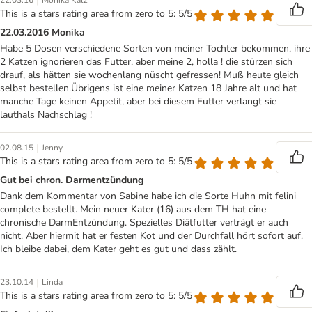
|
22.03.16
Monika Kalz
This is a stars rating area from zero to 5: 5/5
22.03.2016 Monika
Habe 5 Dosen verschiedene Sorten von meiner Tochter bekommen, ihre
2 Katzen ignorieren das Futter, aber meine 2, holla ! die stürzen sich
drauf, als hätten sie wochenlang nüscht gefressen! Muß heute gleich
selbst bestellen.Übrigens ist eine meiner Katzen 18 Jahre alt und hat
manche Tage keinen Appetit, aber bei diesem Futter verlangt sie
lauthals Nachschlag !
|
02.08.15
Jenny
This is a stars rating area from zero to 5: 5/5
Gut bei chron. Darmentzündung
Dank dem Kommentar von Sabine habe ich die Sorte Huhn mit felini
complete bestellt. Mein neuer Kater (16) aus dem TH hat eine
chronische DarmEntzündung. Spezielles Diätfutter verträgt er auch
nicht. Aber hiermit hat er festen Kot und der Durchfall hört sofort auf.
Ich bleibe dabei, dem Kater geht es gut und dass zählt.
|
23.10.14
Linda
This is a stars rating area from zero to 5: 5/5