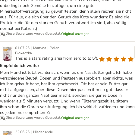
unbedingt noch Gemüse hinzufügen, um eine gute
Mineralstoffversorgung zu gewährleisten, denn allein reichen sie nicht
aus. Für alle, die sich über den Geruch des Kots wundern: Es sind die
Proteine, die für den starken Geruch verantwortlich sind, also völlig
normal bei Katzen :)
Diese Bewertung wurde übersetzt.
Original anzeigen
|
|
01.07.26
Martyna
Polen
Biokaczka
This is a stars rating area from zero to 5: 5/5
Empfehle ich weiter
Mein Hund ist total wählerisch, wenn es um Nassfutter geht. Ich habe
verschiedene Beutel, Dosen und Pasteten ausprobiert, aber nichts, was
ich ihm gekauft habe, hat ihm geschmeckt. Oft hat er sein Futter gar
nicht aufgegessen, aber diese Dosen hier passen ihm so gut, dass er
nicht nur den ganzen Napf leer macht, sondern die ganze Dose in
weniger als 5 Minuten verputzt. Und wenn Fütterungszeit ist, zittern
ihm schon die Ohren vor Aufregung. Ich bin wirklich zufrieden und kann
es jedem nur empfehlen ☺️
Diese Bewertung wurde übersetzt.
Original anzeigen
|
22.06.26
Niederlande