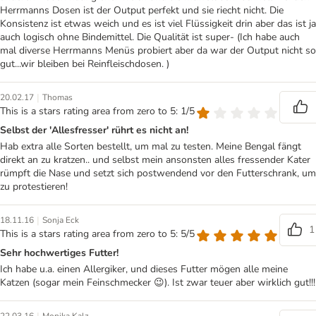
Herrmanns Dosen ist der Output perfekt und sie riecht nicht. Die
Konsistenz ist etwas weich und es ist viel Flüssigkeit drin aber das ist ja
auch logisch ohne Bindemittel. Die Qualität ist super- (Ich habe auch
mal diverse Herrmanns Menüs probiert aber da war der Output nicht so
gut...wir bleiben bei Reinfleischdosen. )
|
20.02.17
Thomas
This is a stars rating area from zero to 5: 1/5
Selbst der 'Allesfresser' rührt es nicht an!
Hab extra alle Sorten bestellt, um mal zu testen. Meine Bengal fängt
direkt an zu kratzen.. und selbst mein ansonsten alles fressender Kater
rümpft die Nase und setzt sich postwendend vor den Futterschrank, um
zu protestieren!
|
18.11.16
Sonja Eck
1
This is a stars rating area from zero to 5: 5/5
Sehr hochwertiges Futter!
Ich habe u.a. einen Allergiker, und dieses Futter mögen alle meine
Katzen (sogar mein Feinschmecker 😉). Ist zwar teuer aber wirklich gut!!!