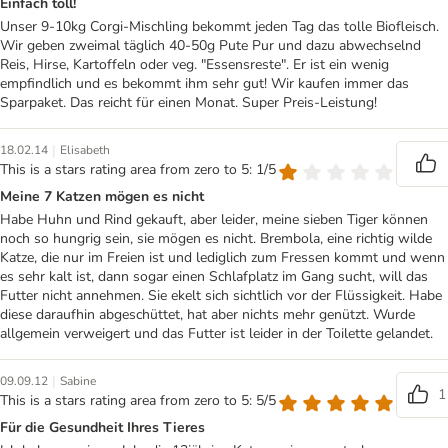
Einfach toll!
Unser 9-10kg Corgi-Mischling bekommt jeden Tag das tolle Biofleisch.
Wir geben zweimal täglich 40-50g Pute Pur und dazu abwechselnd
Reis, Hirse, Kartoffeln oder veg. "Essensreste". Er ist ein wenig
empfindlich und es bekommt ihm sehr gut! Wir kaufen immer das
Sparpaket. Das reicht für einen Monat. Super Preis-Leistung!
|
18.02.14
Elisabeth
This is a stars rating area from zero to 5: 1/5
Meine 7 Katzen mögen es nicht
Habe Huhn und Rind gekauft, aber leider, meine sieben Tiger können
noch so hungrig sein, sie mögen es nicht. Brembola, eine richtig wilde
Katze, die nur im Freien ist und lediglich zum Fressen kommt und wenn
es sehr kalt ist, dann sogar einen Schlafplatz im Gang sucht, will das
Futter nicht annehmen. Sie ekelt sich sichtlich vor der Flüssigkeit. Habe
diese daraufhin abgeschüttet, hat aber nichts mehr genützt. Wurde
allgemein verweigert und das Futter ist leider in der Toilette gelandet.
|
09.09.12
Sabine
1
This is a stars rating area from zero to 5: 5/5
Für die Gesundheit Ihres Tieres