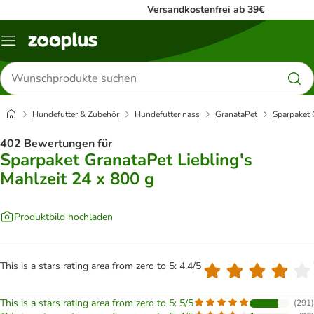
Versandkostenfrei ab 39€
Menü
Produkte
suchen
Hundefutter & Zubehör
Hundefutter nass
GranataPet
Sparpaket 
402 Bewertungen für
Sparpaket GranataPet Liebling's
Mahlzeit 24 x 800 g
Produktbild hochladen
This is a stars rating area from zero to 5: 4.4/5
This is a stars rating area from zero to 5: 5/5
(
291
)