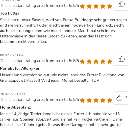
|
15.06.25
M.
This is a stars rating area from zero to 5: 5/5
Top Futter
Seit Jahren unser Favorit, wird von Franz. Bulldogge sehr gut vertragen
und nie verschmäht. Futter macht einen hochwertigen Eindruck, riecht
auch nicht unangenehm wie manch andere. Manchmal scheint es
Unterschiede in den Bestellungen zu geben, aber das lässt sich
bestimmt nicht vermeiden.
|
08.02.25
ELA
This is a stars rating area from zero to 5: 5/5
Perfekt für Allergiker
Unser Hund verträgt so gut wie nichts, aber das Futter Pur Mono von
Granatapet ist klasse!!! Wird jeden Monat bestellt!!! TOP
|
20.07.22
Doris J.
3
This is a stars rating area from zero to 5: 5/5
Hohe Akzeptanz
Meine 14 jährige Terrierdame liebt dieses Futter. Ich habe sie vor 13
Jahren aus Spanien adoptiert und sie hat kein Futter vertragen. Daher
habe ich sie 10 Jahre gebarft, was ihrer Darmgesundheit sehr gut tat.