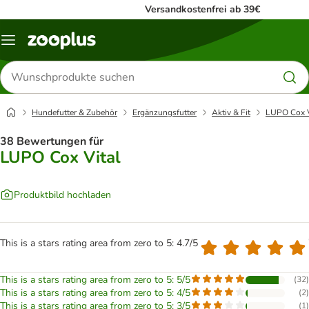
Versandkostenfrei ab 39€
Menü
Produkte
suchen
Hundefutter & Zubehör
Ergänzungsfutter
Aktiv & Fit
LUPO Cox V
38 Bewertungen für
LUPO Cox Vital
Produktbild hochladen
This is a stars rating area from zero to 5: 4.7/5
This is a stars rating area from zero to 5: 5/5
(
32
)
This is a stars rating area from zero to 5: 4/5
(
2
)
This is a stars rating area from zero to 5: 3/5
(
1
)