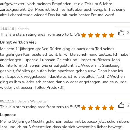
aufgeweckter. Nach meinem Empfinden ist die Zeit um 6 Jahre
zurückgedreht. Der Preis ist hoch, es hält aber auch ewig. Er hat seine
alte Lebensfreude wieder! Das ist mir mein bester Freund wert!
|
14.01.16
Kathrin
3
This is a stars rating area from zero to 5: 5/5
Bringt wirklich viel
Meinem 11jährigen großen Rüden ging es nach dem Tod seines
langjährigen Kumpsels schlecht. Er wirkte zunehmend lustlos. Ich habe
angefangen Lupocox, Luposan Gelenk und Litopet zu füttern. Man
konnte förmlich sehen wie er aufgeblüht ist. Wieder mit Spielzeug
gespielt, fröhlich gelaufen beim spazieren gehen usw. Dann habe ich
nur Lupocox weggelassen, dachte es ist zu viel alles. Nach 2 Wochen
ging es ihm wieder schlechter, dann wieder angefangen und es wurde
wieder viel besser. Tolles Produkt!!!!
|
05.12.15
Barbara Werlberger
2
This is a stars rating area from zero to 5: 5/5
Lupocox
Meine 10 jährige Mischlingshündin bekommt Lupocox jetzt schon übers
Jahr und ich muß feststellen dass sie sich wesentlich lieber bewegt -