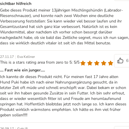
sichtbar hilfreich
Gebe dieses Produkt meiner 13jährigen Mischlingshündin (Labrador-
Riesenschnauzer), und konnte nach zwei Wochen eine deutliche
Verbesserung feststellen: Sie kann wieder viel besser laufen und ihr
Gesamtzustand hat sich ganz klar verbessert. Natürlich ist es kein
Wundermittel, aber nachdem ich vorher schon besorgt darüber
nachgedacht habe, ob sie bald das Zeitliche segnet, muss ich nun sagen,
dass sie wirklich deutlich vitaler ist seit ich das Mittel benutze.
|
27.11.17
Eva Kellner
6
This is a stars rating area from zero to 5: 5/5
.... Fast wie ein junger.....
Ich kannte dir dieses Produkt nicht. Für meinen fast 17 Jahre alten
Hund Puki habe ich nach einer Nahrungsergänzung gesucht, da in
letzter Zeit oft müde und schnell erschöpft war. Dabei bekam er schon
seit wir ihn haben gesunde Zusätze in sein Futter. Ich bin sehr erfreut,
dass er wieder wesentlich fitter ist und Freude am herumlaufenund
springen hat. Hoffentlich bleibtdas jetzt noch lange so. Ich kann dieses
Produkt wirklich wärmstens empfehlen. Ich hätte es ihm viel früher
geben sollen!!!!!
|
26.09.17
Gabi R.