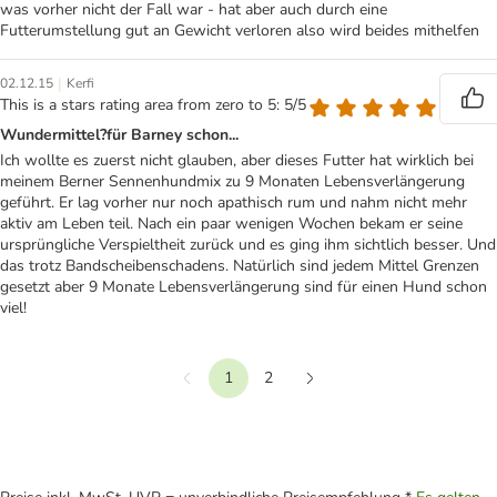
was vorher nicht der Fall war - hat aber auch durch eine
Futterumstellung gut an Gewicht verloren also wird beides mithelfen
|
02.12.15
Kerfi
This is a stars rating area from zero to 5: 5/5
Wundermittel?für Barney schon...
Ich wollte es zuerst nicht glauben, aber dieses Futter hat wirklich bei
meinem Berner Sennenhundmix zu 9 Monaten Lebensverlängerung
geführt. Er lag vorher nur noch apathisch rum und nahm nicht mehr
aktiv am Leben teil. Nach ein paar wenigen Wochen bekam er seine
ursprüngliche Verspieltheit zurück und es ging ihm sichtlich besser. Und
das trotz Bandscheibenschadens. Natürlich sind jedem Mittel Grenzen
gesetzt aber 9 Monate Lebensverlängerung sind für einen Hund schon
viel!
1
2
Vorherige
Weiter