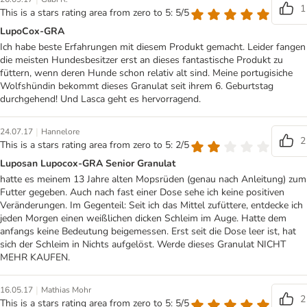
1
This is a stars rating area from zero to 5: 5/5
LupoCox-GRA
Ich habe beste Erfahrungen mit diesem Produkt gemacht. Leider fangen
die meisten Hundesbesitzer erst an dieses fantastische Produkt zu
füttern, wenn deren Hunde schon relativ alt sind. Meine portugisiche
Wolfshündin bekommt dieses Granulat seit ihrem 6. Geburtstag
durchgehend! Und Lasca geht es hervorragend.
|
24.07.17
Hannelore
2
This is a stars rating area from zero to 5: 2/5
Luposan Lupocox-GRA Senior Granulat
hatte es meinem 13 Jahre alten Mopsrüden (genau nach Anleitung) zum
Futter gegeben. Auch nach fast einer Dose sehe ich keine positiven
Veränderungen. Im Gegenteil: Seit ich das Mittel zufüttere, entdecke ich
jeden Morgen einen weißlichen dicken Schleim im Auge. Hatte dem
anfangs keine Bedeutung beigemessen. Erst seit die Dose leer ist, hat
sich der Schleim in Nichts aufgelöst. Werde dieses Granulat NICHT
MEHR KAUFEN.
|
16.05.17
Mathias Mohr
2
This is a stars rating area from zero to 5: 5/5