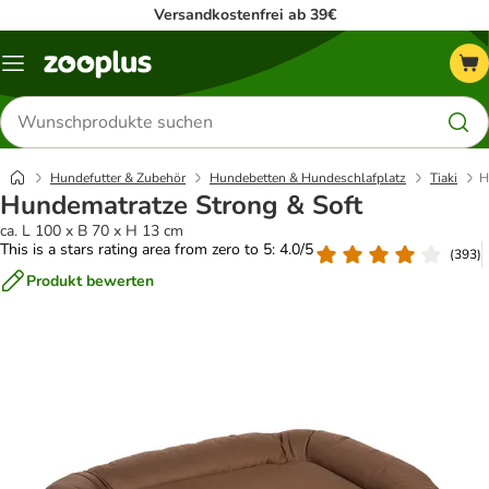
Versandkostenfrei ab 39€
Menü
Produkte
suchen
Hundefutter & Zubehör
Hundebetten & Hundeschlafplatz
Tiaki
H
Hundematratze Strong & Soft
ca. L 100 x B 70 x H 13 cm
This is a stars rating area from zero to 5: 4.0/5
(
393
)
Produkt bewerten