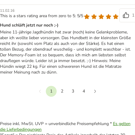
11.02.16
1
This is a stars rating area from zero to 5: 5/5
Hund schläft jetzt nur noch ;-)
Meine 11-jährige Jagdhündin hat zwar (noch) keine Gelenkprobleme,
aber ich wollte lieber vorsorgen. Das Hundbett in der kleinsten Größe
reicht ihr (sowohl vom Platz als auch von der Stärke). Es hat einen
tollen Bezug, der obendrauf wuschelig - und komplett waschbar - ist.
Der Memory-Foam ist so bequem, dass ich mich am liebsten selbst
drauflegen würde. Leider ist ja immer besetzt. ;-) Hinweis: Meine
Hündin wiegt 22 kg. Für einen schwereren Hund ist die Matratze
meiner Meinung nach zu dünn.
1
2
3
4
Vorherige
Weiter
Preise inkl. MwSt. UVP = unverbindliche Preisempfehlung *
Es gelten
die Lieferbedingungen