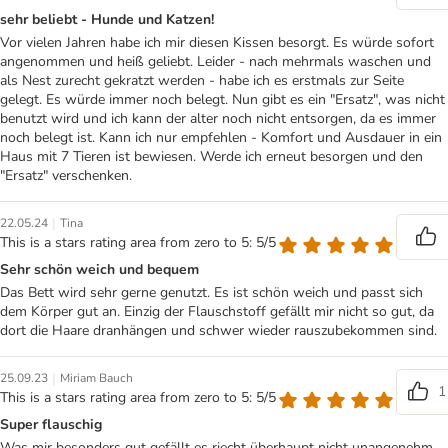
sehr beliebt - Hunde und Katzen!
Vor vielen Jahren habe ich mir diesen Kissen besorgt. Es würde sofort
angenommen und heiß geliebt. Leider - nach mehrmals waschen und
als Nest zurecht gekratzt werden - habe ich es erstmals zur Seite
gelegt. Es würde immer noch belegt. Nun gibt es ein "Ersatz", was nicht
benutzt wird und ich kann der alter noch nicht entsorgen, da es immer
noch belegt ist. Kann ich nur empfehlen - Komfort und Ausdauer in ein
Haus mit 7 Tieren ist bewiesen. Werde ich erneut besorgen und den
"Ersatz" verschenken.
|
22.05.24
Tina
This is a stars rating area from zero to 5: 5/5
Sehr schön weich und bequem
Das Bett wird sehr gerne genutzt. Es ist schön weich und passt sich
dem Körper gut an. Einzig der Flauschstoff gefällt mir nicht so gut, da
dort die Haare dranhängen und schwer wieder rauszubekommen sind.
|
25.09.23
Miriam Bauch
1
This is a stars rating area from zero to 5: 5/5
Super flauschig
Was mir besonders gut gefällt es riecht überhaupt nicht unangenehm .