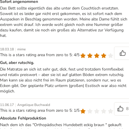
Sofort angenommen
Das Bett sollte eigentlich das alte unter dem Couchtisch ersetzten.
Soweit ist es leider gar nicht erst gekommen, es ist sofort nach dem
Auspacken in Beschlag genommen worden. Meine alte Dame fühlt sich
extrem wohl drauf. Ich werde wohl gleich noch eine Nummer größer
dazu kaufen, damit sie noch ein großes als Alternative zur Verfügung
hat.
|
18.03.18
mime
This is a stars rating area from zero to 5: 4/5
Gut, aber rutschig.
Die Matratze an sich ist sehr gut, dick, fest und trotzdem formflexibel
und relativ preiswert – aber sie ist auf glatten Böden extrem rutschig.
Man kann sie also nicht frei im Raum platzieren, sondern nur, wo es
Ecken gibt. Der geplante Platz unterm (großen) Esstisch war also nicht
möglich.
|
11.06.17
Angelique Buchwald
8
This is a stars rating area from zero to 5: 1/5
Absolute Fehlproduktion
Nach dem ich das "Orthopädisches Hundebett eckig braun " gekauft