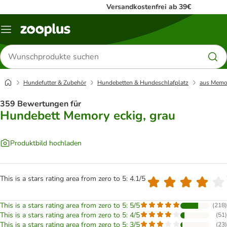
Versandkostenfrei ab 39€
Menü
Produkte
suchen
Hundefutter & Zubehör
Hundebetten & Hundeschlafplatz
aus Memo
359 Bewertungen für
Hundebett Memory eckig, grau
Produktbild hochladen
This is a stars rating area from zero to 5: 4.1/5
This is a stars rating area from zero to 5: 5/5
(
218
)
This is a stars rating area from zero to 5: 4/5
(
51
)
This is a stars rating area from zero to 5: 3/5
(
23
)