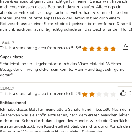
habe & es absolut genau das richtige für meinen Senior war, habe ich
mich entschlossen dieses Bett noch dazu zu kaufen. Allerdings ein
absoluter Fehlkauf. Die Liegefläche ist viel zu hart & kann sich so dem
Körper überhaupt nicht anpassen & der Bezug mit lediglich einem
Reisverschluss an einer Seite ist direkt gerissen beim entfernen & somit
nun unbrauchbar. Ist richtig richtig schade um das Geld & für den Hund!
18.04.17
This is a stars rating area from zero to 5: 5/5
Super Matte!
Sehr leicht, hoher Liegekomfort durch das Visco Material. WEicher
Bezug, der ein wenig dicker sein könnte. Mein Hund liegt sehr gerne
darauf!
11.04.17
3
This is a stars rating area from zero to 5: 2/5
Enttäuschend
Ich habe dieses Bett für meine ältere Schäferhündin bestellt. Nach dem
Auspacken war sie schön anzusehen, nach dem ersten Waschen leider
nicht mehr. Schon durch das Liegen des Hundes wurde die Oberfläche
arg runtergedrückt, von Kuscheleffekt blieb da nichts übrig. Als ich den
Bezug zum Waschen abnahm klebten einige Spitzen der