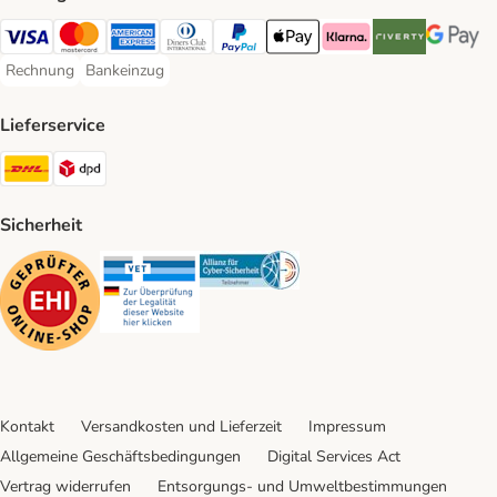
Visa Payment Method
Mastercard Payment Method
American Express Payment Method
Diners Club Payment Method
PayPal Payment Method
Apple Pay Payment Method
Klarna Payment Method
Riverty Payment 
Google P
Rechnung
Bankeinzug
Rechnung Payment Method
Bankeinzug Payment Method
Lieferservice
DHL Shipping Method
DPD Shipping Method
Sicherheit
Security
Security
Security
Kontakt
Versandkosten und Lieferzeit
Impressum
Allgemeine Geschäftsbedingungen
Digital Services Act
Vertrag widerrufen
Entsorgungs- und Umweltbestimmungen