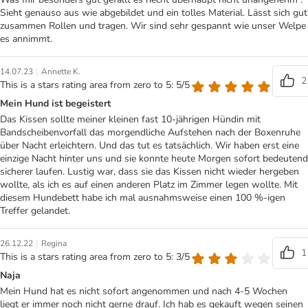
Sieht genauso aus wie abgebildet und ein tolles Material. Lässt sich gut
zusammen Rollen und tragen. Wir sind sehr gespannt wie unser Welpe
es annimmt.
|
14.07.23
Annette K.
2
This is a stars rating area from zero to 5: 5/5
Mein Hund ist begeistert
Das Kissen sollte meiner kleinen fast 10-jährigen Hündin mit
Bandscheibenvorfall das morgendliche Aufstehen nach der Boxenruhe
über Nacht erleichtern. Und das tut es tatsächlich. Wir haben erst eine
einzige Nacht hinter uns und sie konnte heute Morgen sofort bedeutend
sicherer laufen. Lustig war, dass sie das Kissen nicht wieder hergeben
wollte, als ich es auf einen anderen Platz im Zimmer legen wollte. Mit
diesem Hundebett habe ich mal ausnahmsweise einen 100 %-igen
Treffer gelandet.
|
26.12.22
Regina
1
This is a stars rating area from zero to 5: 3/5
Naja
Mein Hund hat es nicht sofort angenommen und nach 4-5 Wochen
liegt er immer noch nicht gerne drauf. Ich hab es gekauft wegen seinen