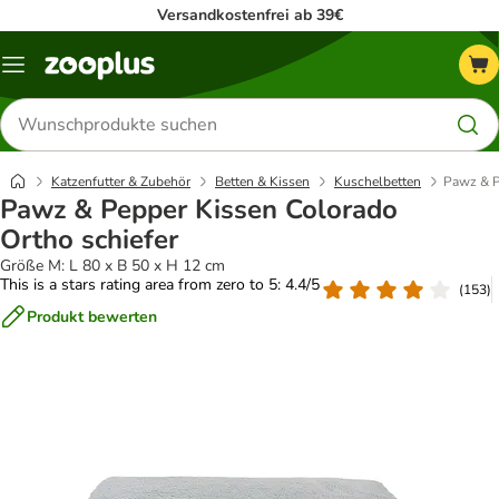
Versandkostenfrei ab 39€
Menü
Produkte
suchen
Katzenfutter & Zubehör
Betten & Kissen
Kuschelbetten
Pawz & P
Pawz & Pepper Kissen Colorado
Ortho schiefer
Größe M: L 80 x B 50 x H 12 cm
This is a stars rating area from zero to 5: 4.4/5
(
153
)
Produkt bewerten