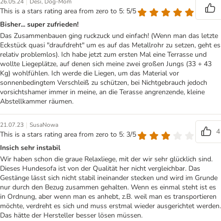
|
26.05.24
Desi, Dog-Mom
This is a stars rating area from zero to 5: 5/5
Bisher... super zufrieden!
Das Zusammenbauen ging ruckzuck und einfach! (Wenn man das letzte
Eckstück quasi "draufdreht" um es auf das Metallrohr zu setzen, geht es
relativ problemlos). Ich habe jetzt zum ersten Mal eine Terrasse und
wollte Liegeplätze, auf denen sich meine zwei großen Jungs (33 + 43
Kg) wohlfühlen. Ich werde die Liegen, um das Material vor
sonnenbedingtem Verschleiß zu schützen, bei Nichtgebrauch jedoch
vorsichtshamer immer in meine, an die Terasse angrenzende, kleine
Abstellkammer räumen.
|
21.07.23
SusaNowa
4
This is a stars rating area from zero to 5: 3/5
Insich sehr instabil
Wir haben schon die graue Relaxliege, mit der wir sehr glücklich sind.
Dieses Hundesofa ist von der Qualität her nicht vergleichbar. Das
Gestänge lässt sich nicht stabil ineinander stecken und wird im Grunde
nur durch den Bezug zusammen gehalten. Wenn es einmal steht ist es
in Ordnung, aber wenn man es anhebt, z.B. weil man es transportieren
möchte, verdreht es sich und muss erstmal wieder ausgerichtet werden.
Das hätte der Hersteller besser lösen müssen.