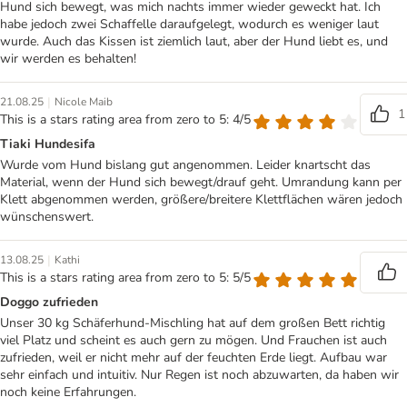
Hund sich bewegt, was mich nachts immer wieder geweckt hat. Ich
habe jedoch zwei Schaffelle daraufgelegt, wodurch es weniger laut
wurde. Auch das Kissen ist ziemlich laut, aber der Hund liebt es, und
wir werden es behalten!
|
21.08.25
Nicole Maib
1
This is a stars rating area from zero to 5: 4/5
Tiaki Hundesifa
Wurde vom Hund bislang gut angenommen. Leider knartscht das
Material, wenn der Hund sich bewegt/drauf geht. Umrandung kann per
Klett abgenommen werden, größere/breitere Klettflächen wären jedoch
wünschenswert.
|
13.08.25
Kathi
This is a stars rating area from zero to 5: 5/5
Doggo zufrieden
Unser 30 kg Schäferhund-Mischling hat auf dem großen Bett richtig
viel Platz und scheint es auch gern zu mögen. Und Frauchen ist auch
zufrieden, weil er nicht mehr auf der feuchten Erde liegt. Aufbau war
sehr einfach und intuitiv. Nur Regen ist noch abzuwarten, da haben wir
noch keine Erfahrungen.