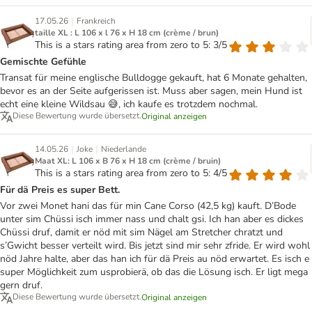
|
17.05.26
Frankreich
taille XL : L 106 x l 76 x H 18 cm (crème / brun)
This is a stars rating area from zero to 5: 3/5
Gemischte Gefühle
Transat für meine englische Bulldogge gekauft, hat 6 Monate gehalten,
bevor es an der Seite aufgerissen ist. Muss aber sagen, mein Hund ist
echt eine kleine Wildsau 😅, ich kaufe es trotzdem nochmal.
Diese Bewertung wurde übersetzt.
Original anzeigen
|
|
14.05.26
Joke
Niederlande
Maat XL: L 106 x B 76 x H 18 cm (crème / bruin)
This is a stars rating area from zero to 5: 4/5
Für dä Preis es super Bett.
Vor zwei Monet hani das für min Cane Corso (42,5 kg) kauft. D’Bode
unter sim Chüssi isch immer nass und chalt gsi. Ich han aber es dickes
Chüssi druf, damit er nöd mit sim Nägel am Stretcher chratzt und
s’Gwicht besser verteilt wird. Bis jetzt sind mir sehr zfride. Er wird wohl
nöd Jahre halte, aber das han ich für dä Preis au nöd erwartet. Es isch e
super Möglichkeit zum usprobierä, ob das die Lösung isch. Er ligt mega
gern druf.
Diese Bewertung wurde übersetzt.
Original anzeigen