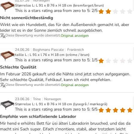
|
02.07.26
Norwegen
Størrelse L: L 91 x B 76 x H 18 cm (kremfarget/brun)
This is a stars rating area from zero to 5: 2/5
Nicht sonnenlichtbeständig
Wirkt wie ein Hundebett, das für den Außenbereich gemacht ist, aber
leider ist es in der Sonne ziemlich schnell ausgeblichen.
Diese Bewertung wurde übersetzt.
Original anzeigen
|
|
24.06.26
Boghmans Pascale
Frankreich
taille L : L 91 x l 76 x H 18 cm (crème / brun)
This is a stars rating area from zero to 5: 1/5
Schlechte Qualität
Im Februar 2026 gekauft und die Nähte sind jetzt schon aufgegangen.
Sehr schlechte Qualität, Fehlkauf, kann ich nicht empfehlen.
Diese Bewertung wurde übersetzt.
Original anzeigen
|
|
23.06.26
Trine
Norwegen
Størrelse L: L 91 x B 76 x H 18 cm (lysegrå / mørkegrå)
This is a stars rating area from zero to 5: 5/5
Empfohle vom schlafliebende Labrador
Mir hend e erhöhts Bett für üsi älteri Labradorin bruuched, und das da
macht sini Sach super. Eifach z’montiere, stabil, aber trotzdem leicht