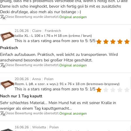
gnueg, dass me’s problemlos verschiebe cha, wenn’s nötig isch. D’alte
Dame isch scho ineghockt, bevor ich fertig gsii bi mit es zusätzlichs
Decki drufzlege, also meh als nur bstange :-)
Diese Bewertung wurde übersetzt.
Original anzeigen
|
|
21.06.26
Claire
Frankreich
taille XL : L 106 x l 76 x H 18 cm (crème / brun)
This is a stars rating area from zero to 5: 5/5
Praktisch
Einfach aufzubauen. Praktisch, weil leicht zu transportieren. Wird
anscheinend besonders bei großer Hitze geschätzt.
Diese Bewertung wurde übersetzt.
Original anzeigen
|
|
20.06.26
Anna
Polen
Rozm. L (dł. x szer. x wys.): 91 x 76 x 18 cm (kremowo-brązowy)
This is a stars rating area from zero to 5: 1/5
Nach nur 1 Tag kaputt
Sehr schlechtes Material… Mein Hund hat es mit seiner Kralle in
weniger als einem Tag kaputtgemacht…
Diese Bewertung wurde übersetzt.
Original anzeigen
|
|
16.06.26
Wioletta
Polen