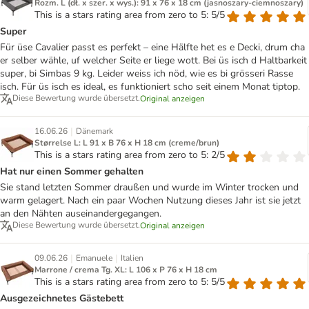
Rozm. L (dł. x szer. x wys.): 91 x 76 x 18 cm (jasnoszary-ciemnoszary)
This is a stars rating area from zero to 5: 5/5
Super
Für üse Cavalier passt es perfekt – eine Hälfte het es e Decki, drum cha
er selber wähle, uf welcher Seite er liege wott. Bei üs isch d Haltbarkeit
super, bi Simbas 9 kg. Leider weiss ich nöd, wie es bi grösseri Rasse
isch. Für üs isch es ideal, es funktioniert scho seit einem Monat tiptop.
Diese Bewertung wurde übersetzt.
Original anzeigen
|
16.06.26
Dänemark
Størrelse L: L 91 x B 76 x H 18 cm (creme/brun)
This is a stars rating area from zero to 5: 2/5
Hat nur einen Sommer gehalten
Sie stand letzten Sommer draußen und wurde im Winter trocken und
warm gelagert. Nach ein paar Wochen Nutzung dieses Jahr ist sie jetzt
an den Nähten auseinandergegangen.
Diese Bewertung wurde übersetzt.
Original anzeigen
|
|
09.06.26
Emanuele
Italien
Marrone / crema Tg. XL: L 106 x P 76 x H 18 cm
This is a stars rating area from zero to 5: 5/5
Ausgezeichnetes Gästebett