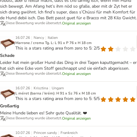
robust, aber d’Textur macht, dass es chli lärmig isch, wenn min Hund
sich bewegt. Am Afang het’s ihm nöd so gfalle, aber mit dr Zyt het er
sich drang gwöhnt. Ich find’s super, dass s’Chüssi für meh Komfort für
de Hund debii isch. Das Bett passt guet für e Bracco mit 28 Kilo Gwicht.
Diese Bewertung wurde übersetzt.
Original anzeigen
|
|
16.07.26
Nancy
Italien
Marrone / crema Tg. L: L 91 x P 76 x H 18 cm
This is a stars rating area from zero to 5: 2/5
Schade
Leider hat mein großer Hund das Ding in drei Tagen kaputtgemacht – er
hat sich eine Ecke vom Stoff geschnappt und sie einfach abgerissen.
Diese Bewertung wurde übersetzt.
Original anzeigen
|
|
16.07.26
Krisztina
Ungarn
L méret (barna / krém): H 91 x Sz 76 x M 18 cm
This is a stars rating area from zero to 5: 5/5
Großartig
Meine Hunde lieben es! Sehr gute Qualität. ❤️
Diese Bewertung wurde übersetzt.
Original anzeigen
|
|
10.07.26
Princen sandy
Frankreich