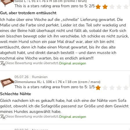
taille L : L 91 x l 76 x H 18 cm (crème / brun)
This is a stars rating area from zero to 5: 2/5
Gut, aber trotzdem enttäuscht
Ich habe über eine Woche auf die „schnelle“ Lieferung gewartet. Die
Maße und die Farbe sind perfekt. Leider ist das Teil sehr wackelig und
eines der Beine hält überhaupt nicht und fällt ab, sobald der Korb sich
ein bisschen bewegt oder ich ihn verschiebe. Ich schicke es nicht zurück,
weil mein Hund schon ein paar Mal drauf war, aber ich bin echt
enttäuscht, denn ich habe einen Monat gewartet, bis ihr das alte
abgeholt habt, und direkt danach bestellt – und dann musste ich
nochmal eine Woche warten, bis es endlich ankam!!!
Diese Bewertung wurde übersetzt.
Original anzeigen
|
05.07.26
Rumänien
Dimensiunea XL: L 106 x l 76 x î 18 cm (crem / maro)
This is a stars rating area from zero to 5: 1/5
Schlechte Nähte
Gleich nachdem ich es gekauft habe, hat sich eine der Nähte vom Sofa
gelöst, obwohl ich die Sofagröße passend zur Größe und dem Gewicht
meines Hundes ausgewählt habe.
Diese Bewertung wurde übersetzt.
Original anzeigen