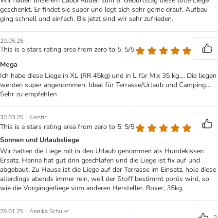
Wir haben unserem Labbi Rüden zum 8. Geburtstag diese tolle Liege
geschenkt. Er findet sie super und legt sich sehr gerne drauf. Aufbau
ging schnell und einfach. Bis jetzt sind wir sehr zufrieden.
20.05.25
This is a stars rating area from zero to 5: 5/5
Mega
Ich habe diese Liege in XL (RR 45kg) und in L für Mix 35 kg.... Die liegen
werden super angenommen. Ideal für Terrasse/Urlaub und Camping....
Sehr zu empfehlen
|
30.03.25
Kerstin
This is a stars rating area from zero to 5: 5/5
Sonnen und Urlaubsliege
Wir hatten die Liege mit in den Urlaub genommen als Hundekissen
Ersatz. Hanna hat gut drin geschlafen und die Liege ist fix auf und
abgebaut. Zu Hause ist die Liege auf der Terrasse im Einsatz, hole diese
allerdings abends immer rein, weil der Stoff bestimmt porös wird, so
wie die Vorgängerliege vom anderen Hersteller. Boxer, 35kg.
|
29.01.25
Annika Schüler
2