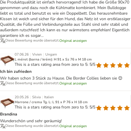
Die Produktqualität ist einfach hervorragend! Ich habe die Größe 90x70
genommen und dazu noch die Kühlmatte kombiniert. Mein Bulldogge
liebt es total und benutzt es wie ein Doppelbett. Das herausnehmbare
Kissen ist weich und sicher für den Hund, das Netz ist von erstklassiger
Qualität, die Füße und Verbindungsteile aus Stahl sind sehr stabil und
außerdem rutschfest! Ich kann es nur wärmstens empfehlen! Eigentlich
garantiere ich es sogar...
Diese Bewertung wurde übersetzt.
Original anzeigen
|
|
07.06.26
Vivien
Ungarn
L méret (barna / krém): H 91 x Sz 76 x M 18 cm
This is a stars rating area from zero to 5: 5/5
Ich bin zufrieden
Wir haben schon 3 Stück zu Hause. Die Border Collies lieben sie 😊
Diese Bewertung wurde übersetzt.
Original anzeigen
|
|
20.05.26
Silvia
Italien
Marrone / crema Tg. L: L 91 x P 76 x H 18 cm
This is a stars rating area from zero to 5: 5/5
Brandina
Wunderschön und sehr geräumig!
Diese Bewertung wurde übersetzt.
Original anzeigen