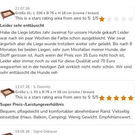
21.07.26
Größe XL: L 106 x B 76 x H 18 cm (creme / braun)
This is a stars rating area from zero to 5: 1/5
Leider sehr enttäuscht
Habe die Liege letztes Jahr zweimal für unsere Hunde gekauft Leider
war nach ein paar Wochen die Farbe schon ausgebleicht. War zwar
ärgerlich aber die Liege wurde trotzdem weiter sehr geliebt. Bis nach 8
Monaten bei beiden Liegen, sehr zum Missfallen meiner Hunde, der
Stoff gerissen ist. Auch wenn der Preis von 35 Euro nicht hoch ist,
Leider aber immer noch zu viel für diese Qualität und 70 Euro
wegwerfen ist in der heutigen Zeit wirklich nicht mehr schön. Wir sind
sehr enttäuscht die Hunde seh
|
13.07.26
S. Demnitz
Größe L: L 91 x B 76 x H 18 cm (creme / braun)
This is a stars rating area from zero to 5: 5/5
Super Preis-/Leistungsverhältnis
Bequem, pflegeleicht und komfortabler abnehmbarer Rand. Vielseitig
einsetzbar (Haus, Balkon, Camping). Wenig Gewicht. Empfehlenswert.
|
19.06.26
Sigrid Gebauer