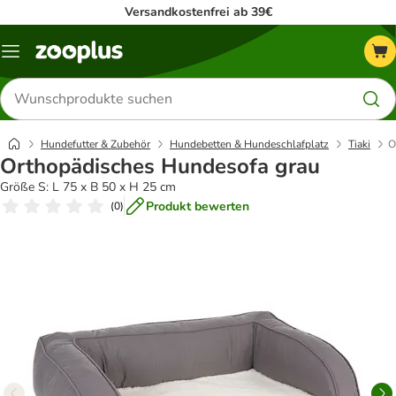
Versandkostenfrei ab 39€
Menü
Produkte
suchen
Hundefutter & Zubehör
Hundebetten & Hundeschlafplatz
Tiaki
O
Orthopädisches Hundesofa grau
Größe S: L 75 x B 50 x H 25 cm
Produkt bewerten
(
0
)