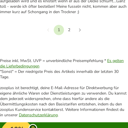
aufgeladen wird und es knistert wenn er aus der Decke schlurft....Ganz
toll - werde ich öfter bestellen! Meine fusseln nicht, kommen aber auch
immer kurz auf Schongang in den Trockner ;)
1
2
Vorherige
Weiter
Preise inkl. MwSt. UVP = unverbindliche Preisempfehlung *
Es gelten
die Lieferbedingungen
"Sonst" = Der niedrigste Preis des Artikels innerhalb der letzten 30
Tage.
zooplus ist berechtigt, deine E-Mail-Adresse für Direktwerbung für
eigene ähnliche Waren oder Dienstleistungen zu verwenden. Du kannst
dem jederzeit widersprechen, ohne dass hierfür andere als die
Übermittlungskosten nach den Basistarifen entstehen, indem du den
zooplus Kundenservice kontaktierst. Weitere Informationen findest du
in unserer
Datenschutzerklärung
.