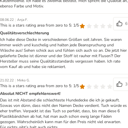
Katzenhoehle. Ich habe es zweimal bestellt. Mich spricht die Qualität an,
ebenso Farbe und Motiv.
|
08.06.22
Anja F.
6
This is a stars rating area from zero to 5: 1/5
Qualitätsverschlechterung
Ich habe diese Decke in verschiedenen Größen seit Jahren. Sie waren
immer weich und kuschelig und halten jede Beanspruchung und
Wäsche aus! Sehen schick aus und fühlen sich auch so an. Die jetzt hier
gelieferte Decke ist dünner und der Stoff ist rauher mit Flusen?! Der
Hersteller muss seine Qualitätsstandards vergessen haben. Ich rate
vom Kauf ab und habe sie reklamiert.
|
21.02.22
Mirko G.
3
This is a stars rating area from zero to 5: 1/5
Absolut NICHT empfehlenswert!
Das ist mit Abstand die schlechteste Hundedecke die ich je gekauft.
Sowas von dünn, dass nicht den Namen Decke verdient. Tuch würde es
eher treffen. Verpackt ist das Tuch so perfekt, dass, bis man diese 6
Plastikbändchen ab hat, hat man auch schon ewig lange Fäden
gezogen. Wahrscheinlich kann man für den Preis nicht viel erwarten.
Für nichts gibt’s halt auch nichts…..