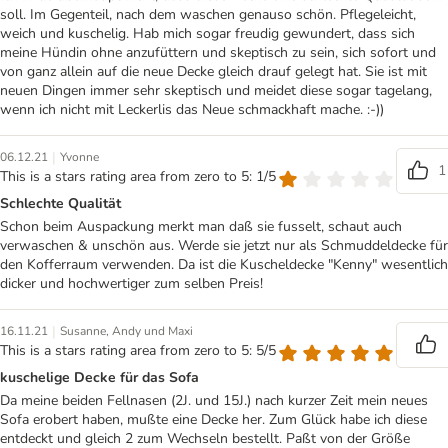
soll. Im Gegenteil, nach dem waschen genauso schön. Pflegeleicht,
weich und kuschelig. Hab mich sogar freudig gewundert, dass sich
meine Hündin ohne anzufüttern und skeptisch zu sein, sich sofort und
von ganz allein auf die neue Decke gleich drauf gelegt hat. Sie ist mit
neuen Dingen immer sehr skeptisch und meidet diese sogar tagelang,
wenn ich nicht mit Leckerlis das Neue schmackhaft mache. :-))
|
06.12.21
Yvonne
1
This is a stars rating area from zero to 5: 1/5
Schlechte Qualität
Schon beim Auspackung merkt man daß sie fusselt, schaut auch
verwaschen & unschön aus. Werde sie jetzt nur als Schmuddeldecke für
den Kofferraum verwenden. Da ist die Kuscheldecke "Kenny" wesentlich
dicker und hochwertiger zum selben Preis!
|
16.11.21
Susanne, Andy und Maxi
This is a stars rating area from zero to 5: 5/5
kuschelige Decke für das Sofa
Da meine beiden Fellnasen (2J. und 15J.) nach kurzer Zeit mein neues
Sofa erobert haben, mußte eine Decke her. Zum Glück habe ich diese
entdeckt und gleich 2 zum Wechseln bestellt. Paßt von der Größe