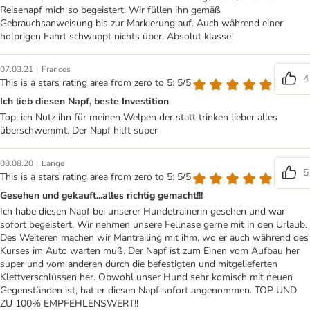
Reisenapf mich so begeistert. Wir füllen ihn gemäß
Gebrauchsanweisung bis zur Markierung auf. Auch während einer
holprigen Fahrt schwappt nichts über. Absolut klasse!
|
07.03.21
Frances
4
This is a stars rating area from zero to 5: 5/5
Ich lieb diesen Napf, beste Investition
Top, ich Nutz ihn für meinen Welpen der statt trinken lieber alles
überschwemmt. Der Napf hilft super
|
08.08.20
Lange
5
This is a stars rating area from zero to 5: 5/5
Gesehen und gekauft...alles richtig gemacht!!!
Ich habe diesen Napf bei unserer Hundetrainerin gesehen und war
sofort begeistert. Wir nehmen unsere Fellnase gerne mit in den Urlaub.
Des Weiteren machen wir Mantrailing mit ihm, wo er auch während des
Kurses im Auto warten muß. Der Napf ist zum Einen vom Aufbau her
super und vom anderen durch die befestigten und mitgelieferten
Klettverschlüssen her. Obwohl unser Hund sehr komisch mit neuen
Gegenständen ist, hat er diesen Napf sofort angenommen. TOP UND
ZU 100% EMPFEHLENSWERT!!