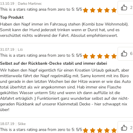
|
13.10.19
Darko Martinec
2
This is a stars rating area from zero to 5: 5/5
Top Produkt
Haben den Napf immer im Fahrzeug stehen (Kombi bzw Wohnmobil).
Somit kann der Hund jederzeit trinken wenn er Durst hat, und es
verschüttet nichts während der Fahrt. Absolut empfehlenswert.
|
31.07.19
Lili
6
This is a stars rating area from zero to 5: 5/5
Selbst auf der Rückbank-Decke stabil und immer dabei
Wir haben den Napf eigentlich für einen Kroatien Urlaub gekauft, aber
mittlerweile fährt der Napf regelmäßig mit. Samy kommt mit ins Büro
und gerade in den letzten Wochen bei der Hitze waren er wie das Auto
total überhitzt als wir angekommen sind. Hab immer eine Flasche
gekühltes Wasser unterm Sitz und wenn ich dann auffülle ist die
Abfahrt erträglich ;) Funktioniert ganz wunderbar selbst auf der nicht-
geraden Rückbank auf unserer Kleinmetall Decke - hier schwappt nix
über!
|
18.07.19
Silke
2
This is a stars rating area from zero to 5: 5/5