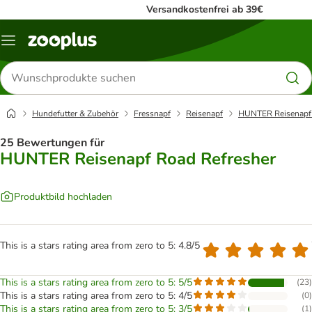
Versandkostenfrei ab 39€
Menü
Produkte
suchen
Hundefutter & Zubehör
Fressnapf
Reisenapf
HUNTER Reisenapf 
25 Bewertungen für
HUNTER Reisenapf Road Refresher
Produktbild hochladen
This is a stars rating area from zero to 5: 4.8/5
This is a stars rating area from zero to 5: 5/5
(
23
)
This is a stars rating area from zero to 5: 4/5
(
0
)
This is a stars rating area from zero to 5: 3/5
(
1
)