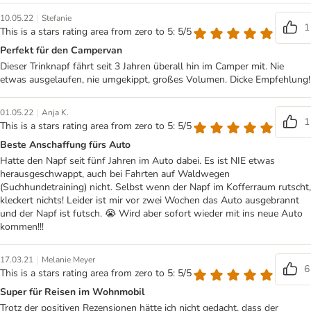
|
10.05.22
Stefanie
1
This is a stars rating area from zero to 5: 5/5
Perfekt für den Campervan
Dieser Trinknapf fährt seit 3 Jahren überall hin im Camper mit. Nie
etwas ausgelaufen, nie umgekippt, großes Volumen. Dicke Empfehlung!
|
01.05.22
Anja K.
1
This is a stars rating area from zero to 5: 5/5
Beste Anschaffung fürs Auto
Hatte den Napf seit fünf Jahren im Auto dabei. Es ist NIE etwas
herausgeschwappt, auch bei Fahrten auf Waldwegen
(Suchhundetraining) nicht. Selbst wenn der Napf im Kofferraum rutscht,
kleckert nichts! Leider ist mir vor zwei Wochen das Auto ausgebrannt
und der Napf ist futsch. 😭 Wird aber sofort wieder mit ins neue Auto
kommen!!!
|
17.03.21
Melanie Meyer
6
This is a stars rating area from zero to 5: 5/5
Super für Reisen im Wohnmobil
Trotz der positiven Rezensionen hätte ich nicht gedacht, dass der