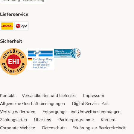
Rechnung Payment Method
Bankeinzug Payment Method
Lieferservice
DHL Shipping Method
DPD Shipping Method
Sicherheit
Security
Security
Security
Kontakt
Versandkosten und Lieferzeit
Impressum
Allgemeine Geschäftsbedingungen
Digital Services Act
Vertrag widerrufen
Entsorgungs- und Umweltbestimmungen
Zahlungsarten
Über uns
Partnerprogramme
Karriere
Corporate Website
Datenschutz
Erklärung zur Barrierefreiheit