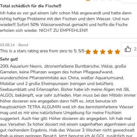
Total schädlich für die Fische!!!
Ich habe es vor gut einem Jahr schon Mal angewandt und hatte dann
richtig heftige Probleme mit den Fischen und dem Wasser. Und nun
wieder!!! Sofort 50% Wasserwechsel gemacht und hoffe die Fische
erholen sich wieder. NICHT ZU EMPFEHLEN!!!
|
03.08.14
Bernd
2
This is a stars rating area from zero to 5: 5/5
Sehr gut!
200l Aquarium Neons, zitronenfarbene Buntbarsche, Welze, große
Garnelen, keine Pflanzen wegen des hohen Pflegeaufwand,
wunderschöne Pflanzenimitate aus China, weißer Aquariumsand,
Mobiliar und 2 große Eheimpumpen (reinigen und belüften),
Seebaumblatt und Erlenzapfen. Bisher habe ich meine Algen mit JBL
ALGOL bekämpft, war sehr zufrieden. Man muss bei den Mitteln immer
höher dosieren wie angegeben dann hilft es. Jetzt benutze ich
hauptsächlich TETRA ALGUMIN weil ich das bernsteinfarbene Wasser
mag und es mir eine natürlichere Umgebung für meine Fischlein
suggeriert. Auch hier gilt: Höher dosieren als angegeben. Ich hab mal
aus Versehen 3x höher dosiert mit einem sagenhaften algenfreiem und
gut riechendem Ergebnis. Hab das Wasser 3 Wochen nicht gewechselt
(hab ja einen geringen Besatz). Jetzt benutze ich ALGOL zusätzlich nur