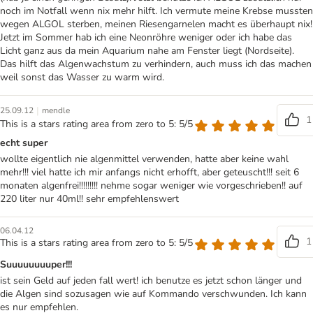
noch im Notfall wenn nix mehr hilft. Ich vermute meine Krebse mussten
wegen ALGOL sterben, meinen Riesengarnelen macht es überhaupt nix!
Jetzt im Sommer hab ich eine Neonröhre weniger oder ich habe das
Licht ganz aus da mein Aquarium nahe am Fenster liegt (Nordseite).
Das hilft das Algenwachstum zu verhindern, auch muss ich das machen
weil sonst das Wasser zu warm wird.
|
25.09.12
mendle
1
This is a stars rating area from zero to 5: 5/5
echt super
wollte eigentlich nie algenmittel verwenden, hatte aber keine wahl
mehr!!! viel hatte ich mir anfangs nicht erhofft, aber geteuscht!!! seit 6
monaten algenfrei!!!!!!!!! nehme sogar weniger wie vorgeschrieben!! auf
220 liter nur 40ml!! sehr empfehlenswert
06.04.12
1
This is a stars rating area from zero to 5: 5/5
Suuuuuuuuper!!!
ist sein Geld auf jeden fall wert! ich benutze es jetzt schon länger und
die Algen sind sozusagen wie auf Kommando verschwunden. Ich kann
es nur empfehlen.