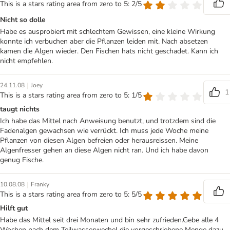
This is a stars rating area from zero to 5: 2/5
Nicht so dolle
Habe es ausprobiert mit schlechtem Gewissen, eine kleine Wirkung
konnte ich verbuchen aber die Pflanzen leiden mit. Nach absetzen
kamen die Algen wieder. Den Fischen hats nicht geschadet. Kann ich
nicht empfehlen.
|
24.11.08
Joey
1
This is a stars rating area from zero to 5: 1/5
taugt nichts
Ich habe das Mittel nach Anweisung benutzt, und trotzdem sind die
Fadenalgen gewachsen wie verrückt. Ich muss jede Woche meine
Pflanzen von diesen Algen befreien oder herausreissen. Meine
Algenfresser gehen an diese Algen nicht ran. Und ich habe davon
genug Fische.
|
10.08.08
Franky
This is a stars rating area from zero to 5: 5/5
Hilft gut
Habe das Mittel seit drei Monaten und bin sehr zufrieden.Gebe alle 4
Wochen nach dem Teilwasserwechel die vorgeschriebene Menge dazu.