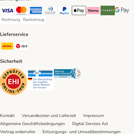
Visa Payment Method
Mastercard Payment Method
American Express Payment Method
Diners Club Payment Method
PayPal Payment Method
Apple Pay Payment Method
Klarna Payment Method
Riverty Payment 
Google P
Rechnung
Bankeinzug
Rechnung Payment Method
Bankeinzug Payment Method
Lieferservice
DHL Shipping Method
DPD Shipping Method
Sicherheit
Security
Security
Security
Kontakt
Versandkosten und Lieferzeit
Impressum
Allgemeine Geschäftsbedingungen
Digital Services Act
Vertrag widerrufen
Entsorgungs- und Umweltbestimmungen