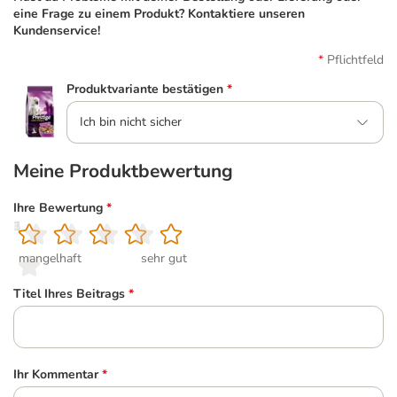
eine Frage zu einem Produkt? Kontaktiere unseren
Kundenservice!
Pflichtfeld
Produktvariante bestätigen
*
Ich bin nicht sicher
Meine Produktbewertung
Ihre Bewertung
*
1
2
3
4
5
mangelhaft
sehr gut
Titel Ihres Beitrags
*
Ihr Kommentar
*