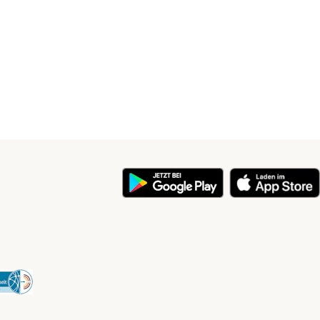
y
Security