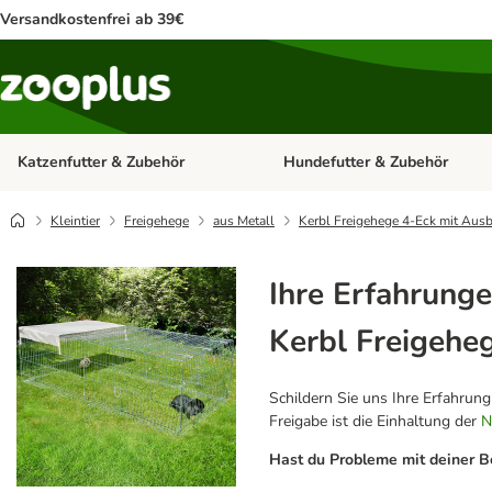
Versandkostenfrei ab 39€
Katzenfutter & Zubehör
Hundefutter & Zubehör
Kategorie-Menü öffnen: Katzenf
Kleintier
Freigehege
aus Metall
Kerbl Freigehege 4-Eck mit Ausb
Ihre Erfahrunge
Kerbl Freigehe
Schildern Sie uns Ihre Erfahrun
Freigabe ist die Einhaltung der
N
Hast du Probleme mit deiner B