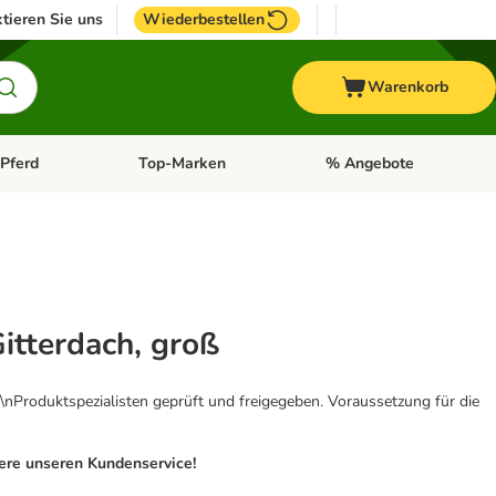
tieren Sie uns
Wiederbestellen
Warenkorb
Pferd
Top-Marken
% Angebote
: Fisch
tegorie-Menü öffnen: Vogel
Kategorie-Menü öffnen: Pferd
Kategorie-Menü öffnen: T
itterdach, groß
\nProduktspezialisten geprüft und freigegeben. Voraussetzung für die
iere unseren Kundenservice!