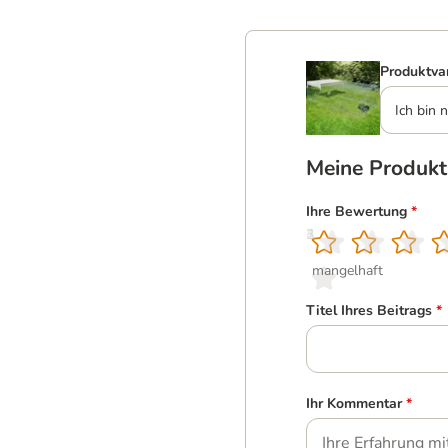
Produktva
Ich bin n
Meine Produk
Ihre Bewertung
*
1
2
3
4
5
mangelhaft
Titel Ihres Beitrags
*
Ihr Kommentar
*