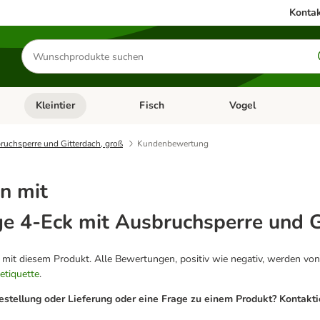
Kontak
Produkte
suchen
Kleintier
Fisch
Vogel
utter & Zubehör
Kategorie-Menü öffnen: Hundefutter & Zubehör
Kategorie-Menü öffnen: Kleintier
Kategorie-Menü öffnen
Ka
ruchsperre und Gitterdach, groß
Kundenbewertung
n mit
ge 4-Eck mit Ausbruchsperre und G
g mit diesem Produkt. Alle Bewertungen, positiv wie negativ, werden von
etiquette
.
estellung oder Lieferung oder eine Frage zu einem Produkt? Kontakt