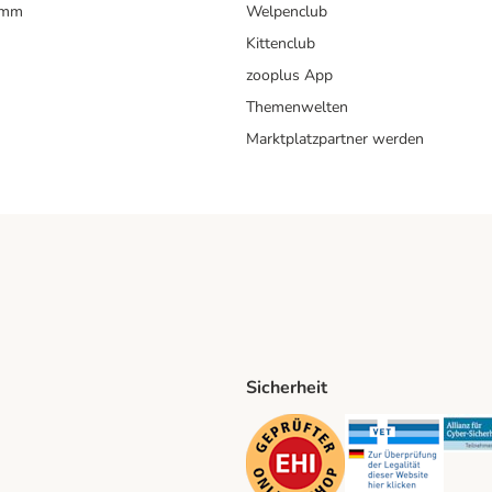
amm
Welpenclub
Kittenclub
zooplus App
Themenwelten
Marktplatzpartner werden
Sicherheit
ping Method
D Shipping Method
Security
Securit