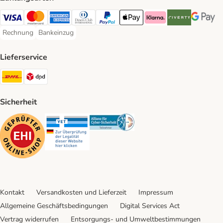
Visa Payment Method
Mastercard Payment Method
American Express Payment Method
Diners Club Payment Method
PayPal Payment Method
Apple Pay Payment Method
Klarna Payment Method
Riverty Payment 
Google P
Rechnung
Bankeinzug
Rechnung Payment Method
Bankeinzug Payment Method
Lieferservice
DHL Shipping Method
DPD Shipping Method
Sicherheit
Security
Security
Security
Kontakt
Versandkosten und Lieferzeit
Impressum
Allgemeine Geschäftsbedingungen
Digital Services Act
Vertrag widerrufen
Entsorgungs- und Umweltbestimmungen