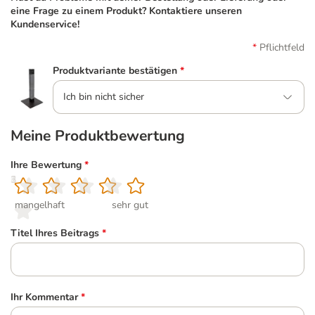
eine Frage zu einem Produkt? Kontaktiere unseren
Kundenservice!
Pflichtfeld
Produktvariante bestätigen
*
Ich bin nicht sicher
Meine Produktbewertung
Ihre Bewertung
*
1
2
3
4
5
mangelhaft
sehr gut
Titel Ihres Beitrags
*
Ihr Kommentar
*