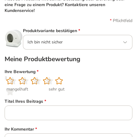
eine Frage zu einem Produkt? Kontaktiere unseren
Kundenservice!
Pflichtfeld
Produktvariante bestätigen
*
Ich bin nicht sicher
Meine Produktbewertung
Ihre Bewertung
*
1
2
3
4
5
mangelhaft
sehr gut
Titel Ihres Beitrags
*
Ihr Kommentar
*