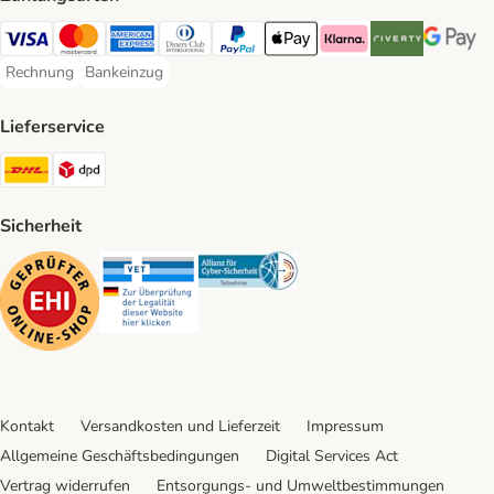
Visa Payment Method
Mastercard Payment Method
American Express Payment Method
Diners Club Payment Method
PayPal Payment Method
Apple Pay Payment Method
Klarna Payment Method
Riverty Payment 
Google P
Rechnung
Bankeinzug
Rechnung Payment Method
Bankeinzug Payment Method
Lieferservice
DHL Shipping Method
DPD Shipping Method
Sicherheit
Security
Security
Security
Kontakt
Versandkosten und Lieferzeit
Impressum
Allgemeine Geschäftsbedingungen
Digital Services Act
Vertrag widerrufen
Entsorgungs- und Umweltbestimmungen