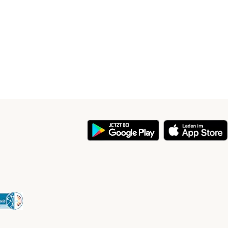
y
Security