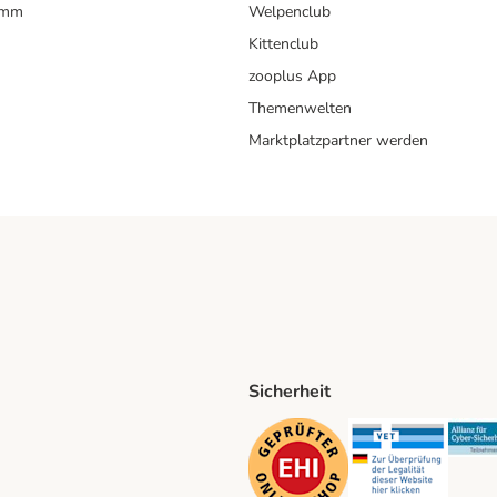
amm
Welpenclub
Kittenclub
zooplus App
Themenwelten
Marktplatzpartner werden
Sicherheit
ping Method
D Shipping Method
Security
Securit