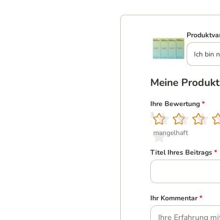
Produktva
Ich bin n
Meine Produk
Ihre Bewertung
*
1
2
3
4
5
mangelhaft
Titel Ihres Beitrags
*
Ihr Kommentar
*