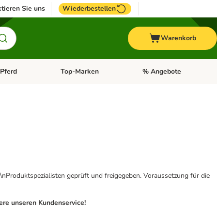
tieren Sie uns
Wiederbestellen
Warenkorb
Pferd
Top-Marken
% Angebote
: Fisch
tegorie-Menü öffnen: Vogel
Kategorie-Menü öffnen: Pferd
Kategorie-Menü öffnen: T
\nProduktspezialisten geprüft und freigegeben. Voraussetzung für die
iere unseren Kundenservice!