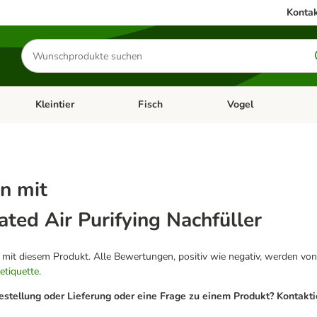
Kontak
Produkte
suchen
Kleintier
Fisch
Vogel
utter & Zubehör
Kategorie-Menü öffnen: Hundefutter & Zubehör
Kategorie-Menü öffnen: Kleintier
Kategorie-Menü öffnen
Ka
n mit
ated Air Purifying Nachfüller
g mit diesem Produkt. Alle Bewertungen, positiv wie negativ, werden von
etiquette
.
estellung oder Lieferung oder eine Frage zu einem Produkt? Kontakt