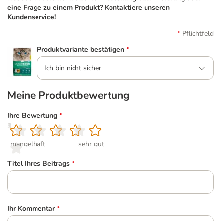
eine Frage zu einem Produkt? Kontaktiere unseren
Kundenservice!
Pflichtfeld
Produktvariante bestätigen
*
Ich bin nicht sicher
Meine Produktbewertung
Ihre Bewertung
*
1
2
3
4
5
mangelhaft
sehr gut
Titel Ihres Beitrags
*
Ihr Kommentar
*