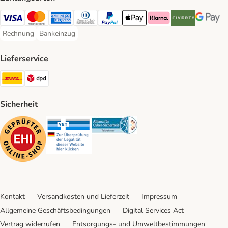
Visa Payment Method
Mastercard Payment Method
American Express Payment Method
Diners Club Payment Method
PayPal Payment Method
Apple Pay Payment Method
Klarna Payment Method
Riverty Payment 
Google P
Rechnung
Bankeinzug
Rechnung Payment Method
Bankeinzug Payment Method
Lieferservice
DHL Shipping Method
DPD Shipping Method
Sicherheit
Security
Security
Security
Kontakt
Versandkosten und Lieferzeit
Impressum
Allgemeine Geschäftsbedingungen
Digital Services Act
Vertrag widerrufen
Entsorgungs- und Umweltbestimmungen