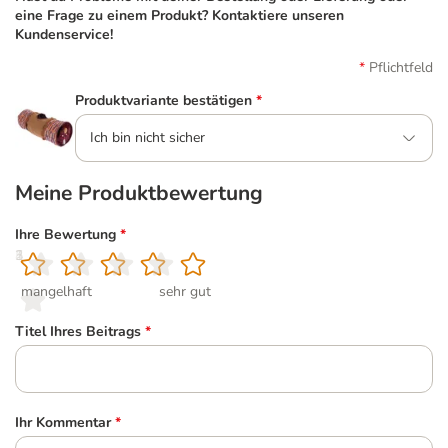
eine Frage zu einem Produkt? Kontaktiere unseren
Kundenservice!
Pflichtfeld
Produktvariante bestätigen
*
Ich bin nicht sicher
Meine Produktbewertung
Ihre Bewertung
*
1
2
3
4
5
mangelhaft
sehr gut
Titel Ihres Beitrags
*
Ihr Kommentar
*