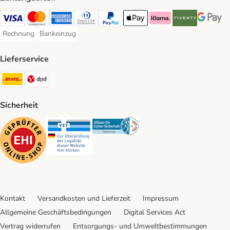
Visa Payment Method
Mastercard Payment Method
American Express Payment Method
Diners Club Payment Method
PayPal Payment Method
Apple Pay Payment Method
Klarna Payment Method
Riverty Payment 
Google P
Rechnung
Bankeinzug
Rechnung Payment Method
Bankeinzug Payment Method
Lieferservice
DHL Shipping Method
DPD Shipping Method
Sicherheit
Security
Security
Security
Kontakt
Versandkosten und Lieferzeit
Impressum
Allgemeine Geschäftsbedingungen
Digital Services Act
Vertrag widerrufen
Entsorgungs- und Umweltbestimmungen