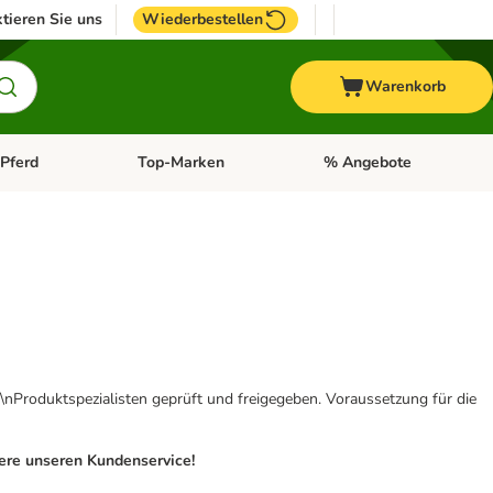
tieren Sie uns
Wiederbestellen
Warenkorb
Pferd
Top-Marken
% Angebote
: Fisch
tegorie-Menü öffnen: Vogel
Kategorie-Menü öffnen: Pferd
Kategorie-Menü öffnen: T
\nProduktspezialisten geprüft und freigegeben. Voraussetzung für die
iere unseren Kundenservice!