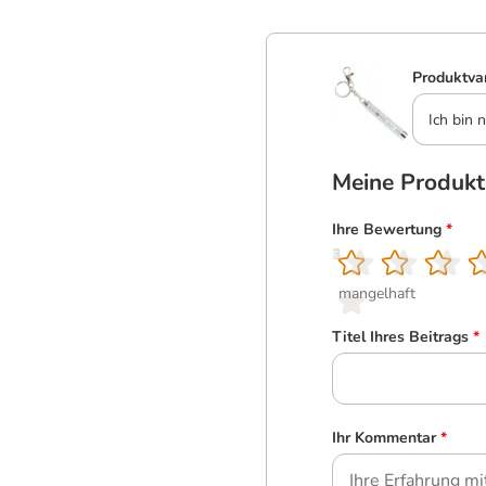
Produktva
Ich bin n
Meine Produk
Ihre Bewertung
*
1
2
3
4
5
mangelhaft
Titel Ihres Beitrags
*
Ihr Kommentar
*