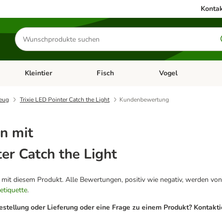
Kontak
Produkte
suchen
Kleintier
Fisch
Vogel
utter & Zubehör
Kategorie-Menü öffnen: Hundefutter & Zubehör
Kategorie-Menü öffnen: Kleintier
Kategorie-Menü öffnen
Ka
zeug
Trixie LED Pointer Catch the Light
Kundenbewertung
n mit
ter Catch the Light
g mit diesem Produkt. Alle Bewertungen, positiv wie negativ, werden von
etiquette
.
estellung oder Lieferung oder eine Frage zu einem Produkt? Kontakt