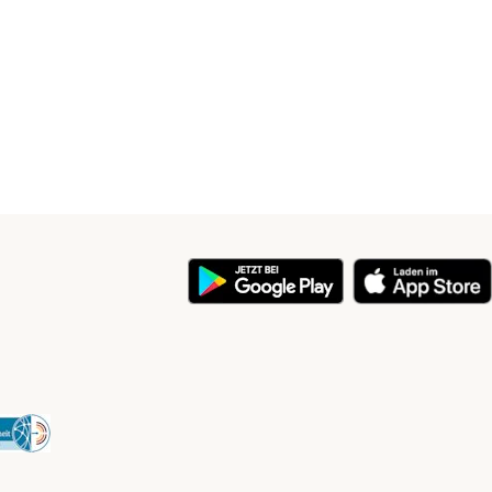
y
Security