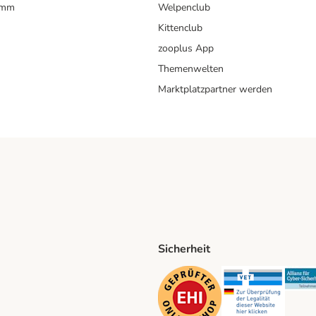
amm
Welpenclub
Kittenclub
zooplus App
Themenwelten
Marktplatzpartner werden
Sicherheit
ping Method
D Shipping Method
Security
Securit