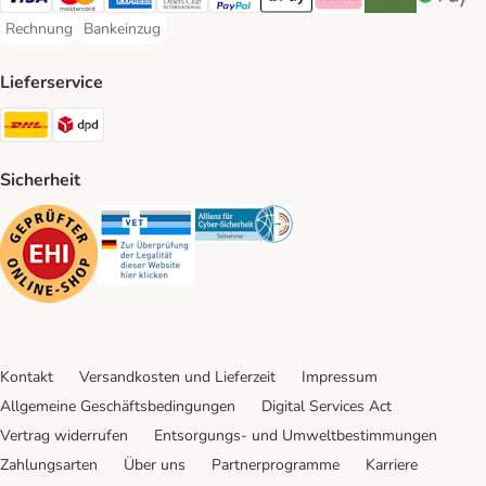
Visa Payment Method
Mastercard Payment Method
American Express Payment Method
Diners Club Payment Method
PayPal Payment Method
Apple Pay Payment Method
Klarna Payment Method
Riverty Payment 
Google P
Rechnung
Bankeinzug
Rechnung Payment Method
Bankeinzug Payment Method
Lieferservice
DHL Shipping Method
DPD Shipping Method
Sicherheit
Security
Security
Security
Kontakt
Versandkosten und Lieferzeit
Impressum
Allgemeine Geschäftsbedingungen
Digital Services Act
Vertrag widerrufen
Entsorgungs- und Umweltbestimmungen
Zahlungsarten
Über uns
Partnerprogramme
Karriere