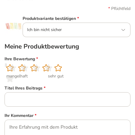
Pflichtfeld
Produktvariante bestätigen
*
Ich bin nicht sicher
Meine Produktbewertung
Ihre Bewertung
*
1
2
3
4
5
mangelhaft
sehr gut
Titel Ihres Beitrags
*
Ihr Kommentar
*